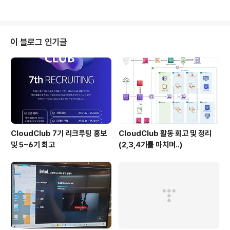
차원 벡터 - 벡터의 요소로 또 다른 벡터를 가지는 벡터를
의미한다. -각 행에 일차원 벡터가 삽입이 되는 벡터 행에
추가 벡터이름.push_back(삽입할 일차원 벡터); 열에 추
가 벡터이름[row].push_back(지정된 행 벡터에 삽입할
이 블로그 인기글
값); empty() 벡터이름.empty() 벡터이름[row].empty
() size() 벡터이름.size() 벡터이름[row].size() 2차원
배열과 2차원 벡터의 차이점 행마다 열의 크기가 다를 수
있다 : 벡터 행은 크기가 선언안..
CloudClub 7기 리크루팅 홍보
CloudClub 활동 회고 및 정리
및 5~6기 회고
(2,3,4기를 마치며..)