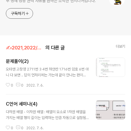
부 명예 성공 권력 자유를 원하는 소박한 엔지니어입니다.
구독하기
더보기
✍2021,2022/알고리즘
의 다른 글
문제풀이(2)
글 내용
오타맨 고창영 2711번 3 4번 하얀칸 1716번 암호 6번 아
니 다 보면 .. 답의 언저리에는 가는데 끝이 안나는 편이네
나는 ㅋㅋ 7번 문자메시지 8 Go Latin 어우 이거 노가다
0
0
2022. 7. 6.
네.. 10 팰린 드로미터 엥 이거 인터넷에있는거랑 똑같다..
그분이신가
C언어 세미나(4)
글 내용
다차원 배열 - 이차원 배열 : 배열의 요소로 1차원 배열을
가지는 배열 행의 길이는 입력하는 만큼 자동으로 설정됨
열의 길이는 반드시 명시해야함 명시된 열의 길이만큼 초
0
0
2022. 7. 6.
기화하지 않을 경우 0으로 자동초기화 ex) 하얀 칸 문제 2