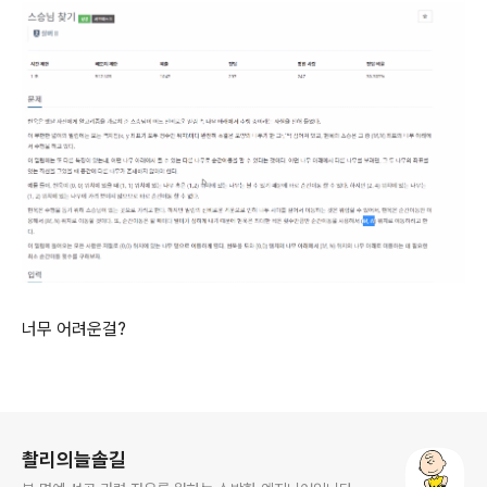
너무 어려운걸?
로그 정보
촬리의늘솔길