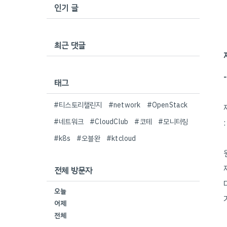
인기 글
최근 댓글
태그
#티스토리챌린지
#network
#OpenStack
#네트워크
#CloudClub
#코테
#모니터링
#k8s
#오블완
#ktcloud
전체 방문자
오늘
어제
전체