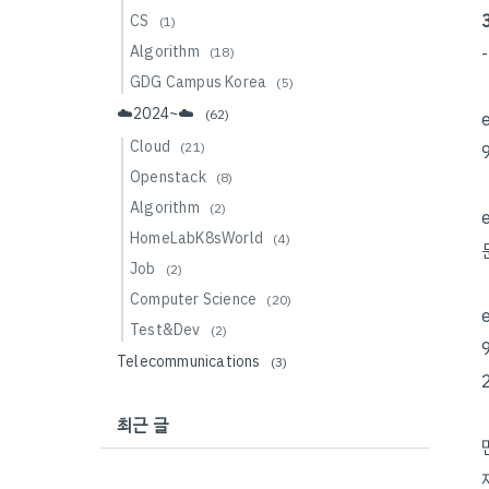
CS
(1)
Algorithm
(18)
GDG Campus Korea
(5)
☁️2024~☁️
(62)
Cloud
(21)
Openstack
(8)
Algorithm
(2)
HomeLabK8sWorld
(4)
Job
(2)
Computer Science
(20)
Test&Dev
(2)
Telecommunications
(3)
최근 글