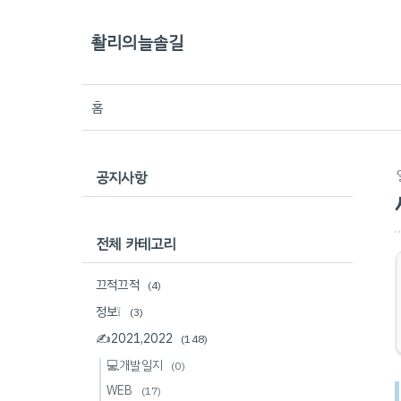
촬리의늘솔길
홈
공지사항
전체 카테고리
끄적끄적
(4)
정보❕
(3)
✍2021,2022
(148)
💻개발일지
(0)
WEB
(17)