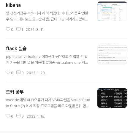
kibana
글 내용
앞 생성과정은 추후 다시 하며 적겠다. 카테고리를 확인할
수 있다. 대시보드 오...간지 음. 근데 그냥 따라하고있어서
추후 한번 알아봐야할것 같음. 데이터 모인 사이트 http
0
1
2022. 8. 11.
s://www.kaggle.com/ Kaggle: Your Machine Lea
rning and Data Science Community Kaggle is th
e world’s largest data science community with p
flask 실습
owerful tools and resources to help you achiev
글 내용
e your data science goals. www.kaggle.com htt
pip install virtualenv 여러군데 공유하고 작업할 수 있
ps://www.data.go.kr/ 공공데이터 포털 국가에서 보유
게 기능을 터미널을 이용해 깔아줌 virtualenv env 액티
하고 있는 다양한 데이터를『공공데이터의 제공 및 이용 활
베이트 환경 설정 \env\Scripts\activate.bat 어우 이거
성화에 ..
0
0
2022. 1. 20.
안되어가지고는 스택오버플로우 당근찾아줌 다음. fpip3 i
nstall flask flask-sqlalchemy 쳐줌 플라스크가깔아짐
from flask import Flask app = Flask(__name__)
도커 공부
@app.route('/') def index(): return "Hello, world!"
글 내용
if __name__ == "__main__": app.run(debug=Tru
vscode에서 XHR오류가 떠서 VSIX파일을 Visual Stud
e) 왜 매번 해도 매번 까먹는건지...복습좀하자.. 근데 솔직
io Store (?) 에서 확장 프로그램을 따로 다운받은뒤 연동
히 css는 부트..그거 있잖어 코드스니펫 body..
해줬다. 뭔노무 오류가 이렇게 많은지.. 근데 이 외의 환경
0
0
2022. 1. 16.
을 만들기가 어려워서 AWS IDE (Cloud 9)을 사용해보기
로 했다. 윈도우 환경에서는 이게 낫다고해주셔서.. cloud
9 을 설명에 따라만들려고 하자마자 오류가 나버린다. Cr