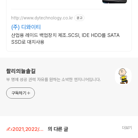
축 프로모션 전문회사, 팝업스토어 등 다수
레퍼런스 보유
http://www.dytechnology.co.kr
광고
(주) 디와이티
산업용 레이드 백업장치 제조.SCSI, IDE HDD를 SATA
SSD로 대치사용
로그 정보
촬리의늘솔길
부 명예 성공 권력 자유를 원하는 소박한 엔지니어입니다.
구독하기
더보기
✍2021,2022/클라우드
의 다른 글