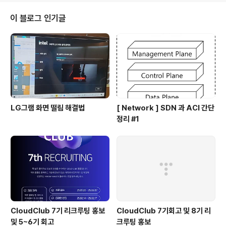
eate Failed 오류.. 공식문서에서는 명확하게 안나와있고
어우 영어 울렁증 생길뻔했는데 다행히도 stackoverflo
이 블로그 인기글
w덕분에 https://stackoverflow.com/questions/64
078610/cant-create-an-environment-on-aws-
cloud-9 Cant create an environment..
LG그램 화면 떨림 해결법
[ Network ] SDN 과 ACI 간단
정리 #1
CloudClub 7기 리크루팅 홍보
CloudClub 7기회고 및 8기 리
및 5~6기 회고
크루팅 홍보