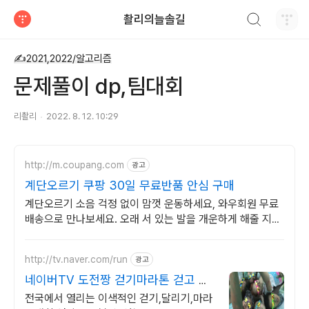
검색하기
촬리의늘솔길
티스토리
✍2021,2022/알고리즘
문제풀이 dp,팀대회
리촬리
2022. 8. 12. 10:29
http://m.coupang.com
광고
계단오르기 쿠팡 30일 무료반품 안심 구매
계단오르기 소음 걱정 없이 맘껏 운동하세요, 와우회원 무료
배송으로 만나보세요. 오래 서 있는 발을 개운하게 해줄 지압
스텝퍼, 쿠팡에서 만나보세요.
http://tv.naver.com/run
광고
네이버TV 도전짱 걷기마라톤 걷고 달
리고 싶으면 고고씽
전국에서 열리는 이색적인 걷기,달리기,마라