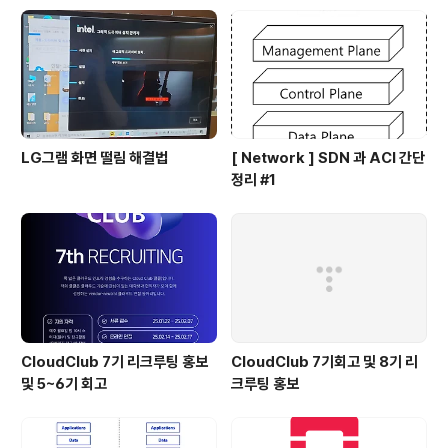
LG그램 화면 떨림 해결법
[ Network ] SDN 과 ACI 간단
정리 #1
CloudClub 7기 리크루팅 홍보
CloudClub 7기회고 및 8기 리
및 5~6기 회고
크루팅 홍보