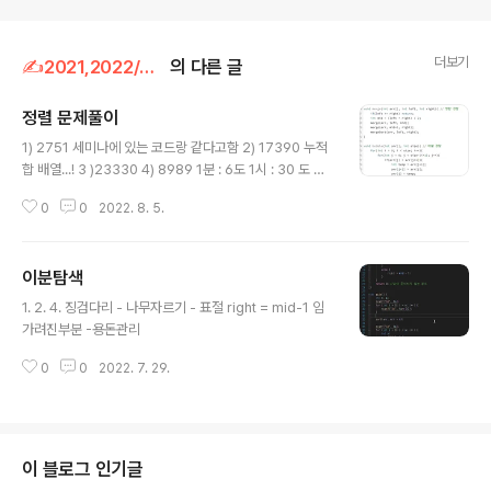
더보기
✍2021,2022/알고리즘
의 다른 글
정렬 문제풀이
글 내용
1) 2751 세미나에 있는 코드랑 같다고함 2) 17390 누적
합 배열...! 3 )23330 4) 8989 1분 : 6도 1시 : 30 도 분
침이 절반만큼 간경우 시침은 15만큼 60m : 30 1m: 1/2
0
0
2022. 8. 5.
M * 6 = 분침의 각도 H * 30 + M*1/2 (분침의 이동에
따른 시침의 이동(?)) = 시침의 각도 5) 9024 두수의 합
이분탐색의 동작원리가 매 탐색마다 1/2 로 범위 줄여주는
이분탐색
거라서 log n의 시간복잡도가 나오는건데, 범위가 줄어서
글 내용
for문으로 구현 for문으로 하면 실수할 확률ㄹ이 준다던데
1. 2. 4. 징검다리 - 나무자르기 - 표절 right = mid-1 임
아 코드 다 못봄 --- 팀대회 1. 다른풀이 2. 하ㅏ..공부좀하
가려진부분 -용돈관리
자......... 3 4 5 두 수를 선택해서 더한값이 0 에가까운지였
ㄴ 범위를 두가지로 나눠서 이분탐색을 진행 어우 ..
0
0
2022. 7. 29.
이 블로그 인기글