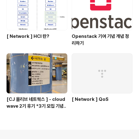
[ Network ] HCI 란?
Openstack 기여 기념 개념 정
리하기
[CJ 올리브 네트웍스 ] - cloud
[ Network ] QoS
wave 2기 후기 *3기 모집 기념..
의안내