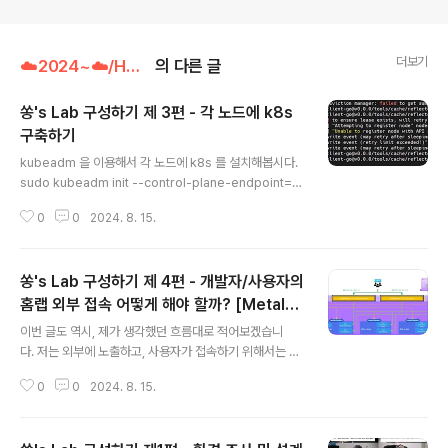
더보기
☁️2024~☁️/HomeLabK8sWorld
의 다른 글
쏭's Lab 구성하기 제 3편 - 각 노드에 k8s
구축하기
글 내용
kubeadm 을 이용해서 각 노드에 k8s 를 설치해봅시다.
sudo kubeadm init --control-plane-endpoint=m
aster.local --ignore-preflight-errors=all 위 명령
0
0
2024. 8. 15.
어는 master 노드에 입력했습니다. 트러블 슈팅 ) 오류가
발생했는데, 해당 오류는 endpoint 의 오류였습니다. 자
칫.. 저 위 명령어 그래도 치시지 마시고 본인의 서버별 이
쏭's Lab 구성하기 제 4편 - 개발자/사용자의
름 설정에 따라 쳐주시길.. 두번째 오류위 오류는 기억이
안나지만,,,설정이 꼬인걸로 판단했었습니다.해결 방법은 k
홈랩 외부 접속 어떻게 해야 할까? [MetalLB
글 내용
ubeadm 설정을 초기화 했습니다.다시 명령어 입력해보
삽질]
이번 글도 역시, 제가 생각했던 흐름대로 적어보겠습니
면 제대로 get node 나오는걸 확인가능 CNI 설정특성/
다. 저는 외부에 노출하고, 사용자가 접속하기 위해서는 LB
플러그인CiliumWeave NetCalicoFlannel주요 장점최
를 띄우면 되는것이 아닌가?라는 생각을 가지고 있었습니
신..
0
0
2024. 8. 15.
다.왜냐, 사용자가 ddns -> ~~ -> ingress 의 과정으로
접속할 것이라고 생각했기 때문이죠(물론 이 생각은 이후
에 바뀌지만,, 이러한 고민 과정이 중요하다고 생각해서 글