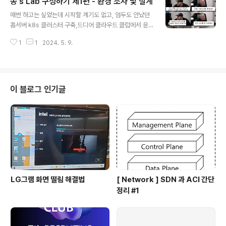
쏭's Lab 구성하기 제1편 - 환경 조사 및 설계
로 남깁니다.) 때문에 단순히 nodeport svc 를 띄워서 사
글 내용
용자가 private ip:port 로 접근할 수 있도록 유도하는게
매번 하고는 싶었는데 시작할 계기도 없고, 엄두도 안났던
굉장히 불편할 것 같다는 생각이 들었고, 그렇기에, 일단 L
홈서버 k8s 클러스터 구축,드디어 클라우드 클럽에서 윤
B 서비스부터 찾아봤습니다. 그래서 LB + Nodeport ->
태님이 만든 스터디에 참여하게되었습니다. 제가 이걸 하
cluster ip (서비스 포트) 요런식으로 구성하기 위해 csp
1
1
2024. 5. 9.
게된 이유는, 이짤에 담겨있습니다.인프라 엔지니어가 되
사의 lb 서비스는 온프렘에서 쓰기..
고싶어도, CS 지식이나 실무경험 , 트러블 슈팅 경험, 내가
직접 OS 를 깊게 다뤄본 경험이 턱없이 부족했기에,,,뭐라
도 해보려고 합니다.아무래도 클라우드 동아리이다보니 대
부분의 멤버들이 " 하드웨어까지 해야해?! " 라는 일부 멤
이 블로그 인기글
버들이 있었지만,저는 굴하지 않았습니다.클라우드가 만들
어진 이유도 결국 하드웨어에서 시작되었으니... 일단 홈
서버 구축전, 저의 아기자기한(?) 자취방 환경을 파악해봤
습니다. 네트워크 환경공유기 종류 및 스펙 조사 (최대 전송
속도, iptime처럼 옵션..
LG그램 화면 떨림 해결법
[ Network ] SDN 과 ACI 간단
정리 #1