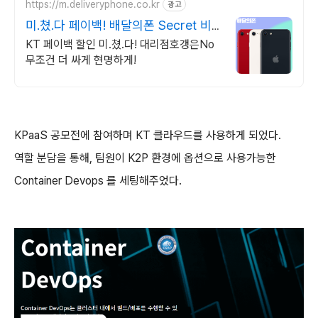
https://m.deliveryphone.co.kr
광고
미.쳤.다 페이백! 배달의폰 Secret 비
밀지원금!
KT 페이백 할인 미.쳤.다! 대리점호갱은No
무조건 더 싸게 현명하게!
KPaaS 공모전에 참여하며 KT 클라우드를 사용하게 되었다.
역할 분담을 통해, 팀원이 K2P 환경에 옵션으로 사용가능한
Container Devops 를 세팅해주었다.