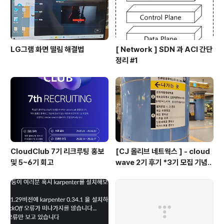
LG그램 화면 떨림 해결법
[ Network ] SDN 과 ACI 간단
정리 #1
CloudClub 7기 리크루팅 홍보
[CJ 올리브 네트웍스 ] - cloud
및 5~6기 회고
wave 2기 후기 *3기 모집 기념..