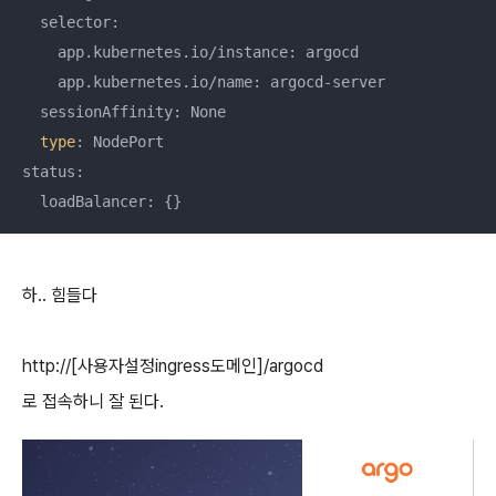
  selector:

    app.kubernetes.io/instance: argocd

    app.kubernetes.io/name: argocd-server

  sessionAffinity: None

type
: NodePort

status:

  loadBalancer: {}
하.. 힘들다
http://[사용자설정ingress도메인]/argocd
로 접속하니 잘 된다.