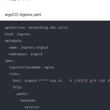
argoCD-ingress.yaml
apiVersion: networking.k8s.io/v1

kind: Ingress

metadata:

  name: ingress-argocd

  namespace: argocd

spec:

  ingressClassName: nginx

  rules:

  - host: argocd.*****.nip.io    
# 도메인명 일부 내용 
    http:

      paths:

      - backend:

          service:
