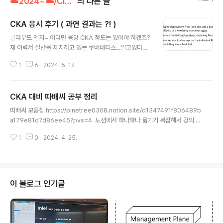
☁️2024~☁️/Cloud
의 다른 글
CKA 응시 후기 ( 과연 결과는 ?! )
글 내용
클라우드 엔지니어라면 응당 CKA 정도는 있어야 하겠죠?
제 이력서 절반을 차지하고 있는 쿠버네티스...알고있다를
증명할 수 있는 길은 자격증이 답인것같아서 응시했습니
1
6
2024. 5. 17.
다.작년(2023) 블프때 50퍼 할인 받아서 구매했고,3월부
터 공부를 찬찬히 시작했습니다.강의는 udemy 역시 뭄샤
드 슨상님꺼 수강했고,강의를 듣다보니 번역도 이상하고,
CKA 대비 따배씨 공부 정리
감도 잘 안오기도 하고, 대부분 아는 내용이었기에 한 2~3
글 내용
주 듣다가 기출 풀이로 방향을 틀었습니다. 가장 도움이 된
따배씨 모음집 https://pinetree0308.notion.site/d1347491f806489b
기출 풀이 (4월경부터) 1. 따배씨 최고입니다.https://ww
a179e81d7d86ee45?pvs=4 노션에서 하나하나 옮기기 복잡해서 강의 수
w.youtube.com/watch?v=trnZZN-C524따배씨 기
강 후 정리한 내용을 적어둡니다.혹여나 저작권 문제가 있다면 댓글로 알려주시
출 유형 정리를 싹 해주셔서 정말 많은 도움이 되었습니다.
1
0
2024. 4. 25.
면 바로 글 내리겠습니닷 그 외의 udemy 를 수강하며 적어둔 내용은 추후 따
멤버십만 조회가 가능한데, 약 6천원 한달 과자 하나 안먹
로 정리해서 적어보려고 합니다.cka.. 가보즈아~~!
는다 생..
이 블로그 인기글