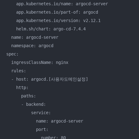
    app.kubernetes.io/name: argocd-server

    app.kubernetes.io/part-of: argocd

    app.kubernetes.io/version: v2.12.1

    helm.sh/chart: argo-cd-7.4.4

  name: argocd-server

  namespace: argocd

spec:

  ingressClassName: nginx

  rules:

  - host: argocd.[사용자도메인설정]

    http:

      paths:

      - backend:

          service:

            name: argocd-server

            port:

              number: 80
