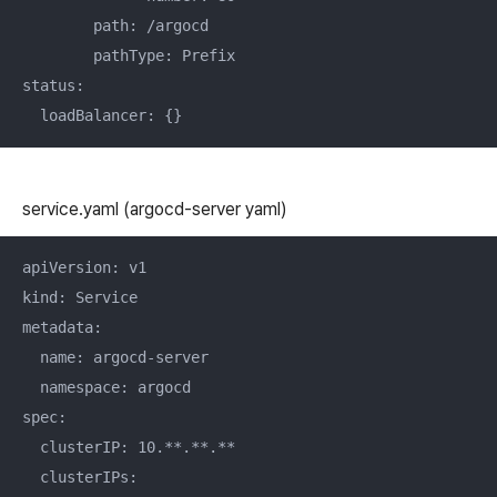
        path: /argocd

        pathType: Prefix

status:

  loadBalancer: {}
service.yaml (argocd-server yaml)
apiVersion: v1

kind: Service

metadata:

  name: argocd-server

  namespace: argocd

spec:

  clusterIP: 10.**.**.**

  clusterIPs:
