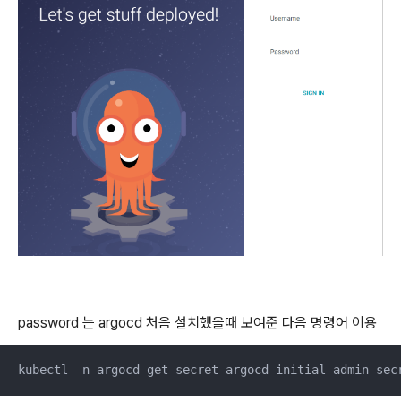
password 는 argocd 처음 설치했을때 보여준 다음 명령어 이용
kubectl -n argocd get secret argocd-initial-admin-sec