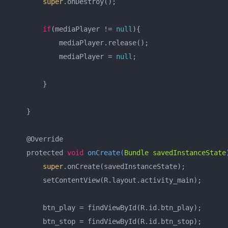
super
.onDestroy();

if
(mediaPlayer != 
null
){

            mediaPlayer.release();

            mediaPlayer = 
null
;

        }

    }

    @Override

    protected 
void
onCreate
(
Bundle savedInstanceState
super
.onCreate(savedInstanceState);

        setContentView(R.layout.activity_main);

        btn_play = findViewById(R.id.btn_play);

        btn_stop = findViewById(R.id.btn_stop);
