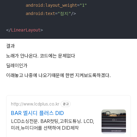
android:layout_weight
=
"1"
android:text
=
"정지"
/>
</
LinearLayout
>
결과
노래가 안나온다. 코드에는 문제없다
딜레이인가
이래놓고 나중에 나오기때문에 한번 지켜보도록하겠다.
http://www.lcdplus.co.kr
광고
BAR 엘시디 플러스 DID
LCD소싱전문. BAR컷팅,고휘도튜닝. LCD,
미러,뉴미디어를 선택하여 DID제작