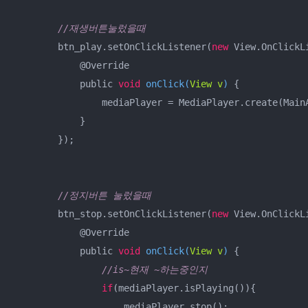
//재생버튼눌렀을때
        btn_play.setOnClickListener(
new
 View.OnClickLi
            @Override

            public 
void
onClick
(
View v
)
 {

                mediaPlayer = MediaPlayer.create(MainA
            }

        });

//정지버튼 눌렀을때
        btn_stop.setOnClickListener(
new
 View.OnClickLi
            @Override

            public 
void
onClick
(
View v
)
 {

//is~현재 ~하는중인지
if
(mediaPlayer.isPlaying()){

                    mediaPlayer.stop();
