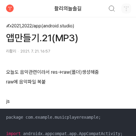
검색하기
촬리의늘솔길
티스토리
✍2021,2022/app(android studio)
앱만들기.21(MP3)
리촬리
2021. 7. 21. 16:57
오늘도 음악관련이라서 res->raw(폴더)생성해줌
raw에 음악파일 복붙
js
package com.example.musicplayerexample;

import
 androidx.appcompat.app.AppCompatActivity;
