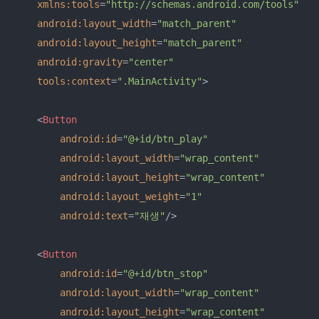
xmlns:tools
=
"http://schemas.android.com/tools"
android:layout_width
=
"match_parent"
android:layout_height
=
"match_parent"
android:gravity
=
"center"
tools:context
=
".MainActivity"
>
<
Button
android:id
=
"@+id/btn_play"
android:layout_width
=
"wrap_content"
android:layout_height
=
"wrap_content"
android:layout_weight
=
"1"
android:text
=
"재생"
/>
<
Button
android:id
=
"@+id/btn_stop"
android:layout_width
=
"wrap_content"
android:layout_height
=
"wrap_content"