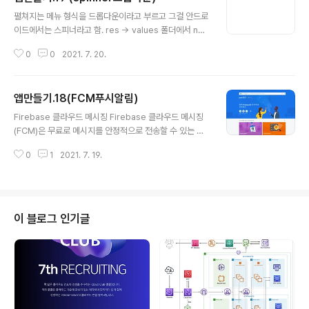
글 내용
펼쳐지는 메뉴 형식을 드롭다운이라고 부르고 그걸 안드로
이드에서는 스피너라고 함. res -> values 폴더에서 ne
w : values resource 파일눌러서 array파일 만들어줌
0
0
2021. 7. 20.
array.xml 촬리의 드롭다운 오잉 아 눈아프다 이러다가
안구건조증 걸리는거 아잉교 activity.xml 가서 데이터 연
동해줌 여태 사용했떤 setonclicklistener와 다른 새로
앱만들기.18(FCM푸시알림)
운개념이 나타났다. ※ 스피너는 이미 선택된 아이템이 보
글 내용
이는 뷰와 아이템을 선택하기 위해 보이는 뷰가 서로 다릅
Firebase 클라우드 메시징 Firebase 클라우드 메시징
니다. 따라서 두 개의 뷰가 있어야 합니다. > setDropDo
(FCM)은 무료로 메시지를 안정적으로 전송할 수 있는 교
wnResource : 아이템을 선택하기 위해 보이는 뷰 > set
차 플랫폼 메시징 솔루션입니다. FCM을 사용하면 새 이메
OnItemSelectedListener : 이미 선택된 아이템이 보
0
1
2021. 7. 19.
일이나 기타 데이터를 동기화할 수 있음을 클라이언트 앱
이는 뷰 Main.js ..
에 알릴 수 있습니다. 이렇게 알림 메시지를 전송하여 사용
자를 유지하고 재참여를 유도할 수 있습니다. 채팅 메시지
와 같은 사용 사례에서는 메시지로 최대 4,000바이트의
페이로드를 클라이언트 앱에 전송할 수 있습니다 자세한 F
이 블로그 인기글
CM구현법 https://faith-developer.tistory.com/15
8 Android FCM (Firebase Cloud Messaging) 구
현해보자 GCM(Goolge Cloud Messaging) 에서 FC
M(Firebase Cloud Me..