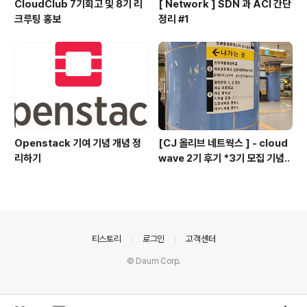
CloudClub 7기회고 및 8기 리
[ Network ] SDN 과 ACI 간단
크루팅 홍보
정리 #1
Openstack 기여 기념 개념 정
[CJ 올리브 네트웍스 ] - cloud
리하기
wave 2기 후기 *3기 모집 기념..
의안내
티스토리
로그인
고객센터
© Daum Corp.