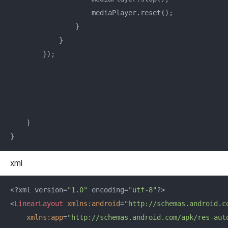
                    mediaPlayer.reset();

                }

            }

        });

    }

}
xml
<?xml version=
"1.0"
 encoding=
"utf-8"
<
LinearLayout
xmlns:android
=
"http://schemas.android.c
xmlns:app
=
"http://schemas.android.com/apk/res-aut