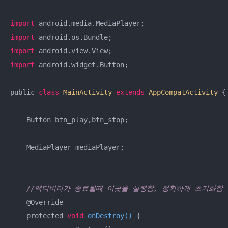
import
import
import
import
 android.widget.Button;

public 
class
MainActivity
extends
AppCompatActivity
{

    Button btn_play,btn_stop;

    MediaPlayer mediaPlayer;

//액티비티가 종료될때 이곳을 실행함, 정확하게 초기화함
    @Override

    protected 
void
onDestroy
(
)
 {
