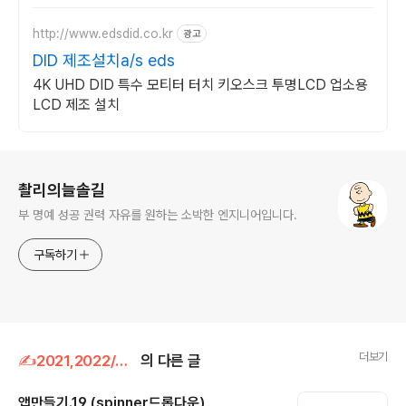
http://www.edsdid.co.kr
광고
DID 제조설치a/s eds
4K UHD DID 특수 모티터 터치 키오스크 투명LCD 업소용
LCD 제조 설치
로그 정보
촬리의늘솔길
부 명예 성공 권력 자유를 원하는 소박한 엔지니어입니다.
구독하기
더보기
✍2021,2022/app(android studio)
의 다른 글
앱만들기.19 (spinner드롭다운)