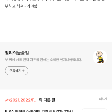
부하고 헤쳐나가야함
로그 정보
촬리의늘솔길
부 명예 성공 권력 자유를 원하는 소박한 엔지니어입니다.
구독하기
더보기
✍2021,2022/FinTech
의 다른 글
KISA 핀테크 아카데미 기초반 5일차 2차시