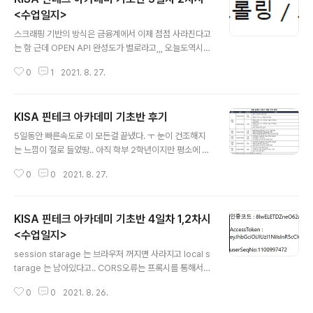
<수업일지>
글 내용
스크래핑 기반의 방식은 금융계에서 이제 점점 사라진다고
는 함 근데 OPEN API 완성도가 별로라고,,, 오늘도역시~
셀레니움! 크롬드라이버 설치, 파이썬 설치, 크롬드라이버
0
1
2021. 8. 27.
압축풀어서 지금 작업중인 파일에 놓아주기 음.. vsc는 이
런게 불편하네 Python사용했음! from selenium impo
rt webdriver driver = webdriver.Chrome('./chro
KISA 핀테크 아카데미 기초반 후기
medriver') driver.get("https://www.jnilbo.com/vi
글 내용
ew/media/view?code=202108261617507193
5일동안 빠른속도로 이 모든걸 끝냈다. ㅜ 눈이 건조해지
1")#주소로 이동 #원하는 요소 찾기 xpath를 통해 찾아낸
는 느낌이 절로 들었땅.. 아직 학부 2학년이지만 평소에 따
다. title = driver.find_element_by_xpath( '//*[@id
로 웹,서버,API관련해서 조금씩 공부했기에 어려움을 느끼
="container"]/..
0
0
2021. 8. 27.
지않고, 잘 따라갈 수 있었던것같다.(그렇다고 잘한다는건
아님) 중간중간 오류가 많이 났었지만, 강사님께서 원격으
로 친절히 해결해주셔서 마지막까지 포기하지않고 잘 해낸
KISA 핀테크 아카데미 기초반 4일차 1,2차시
것같다. 이 아카데미를 통해 전체적으로 핀테크 서비스가
어떠한 원리로 구성되는지 얼추 느낄 수 있었다. 아카데미
<수업일지>
글 내용
수강은 끝이지만, 새로운 분야의 포문을 연 것이라고 생각
session starage 는 브라우저 꺼지면 사라지고 local s
하고 계속 공부해야겠다.
tarage 는 남아있다고.. CORS오류는 프록시를 통해서
해결해야한다고함 package.json에 "proxy":"https://t
0
0
2021. 8. 26.
estapi.openbanking.or.kr" 을 추가하기 와 "Content
-Type" : "application/x-www-form-urlencoded;