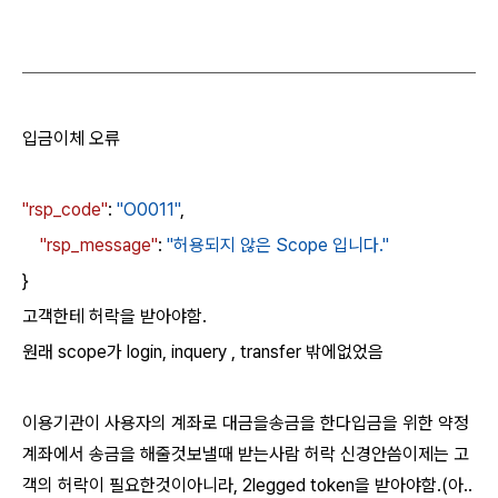
입금이체 오류
"rsp_code"
:
"O0011"
,
"rsp_message"
:
"허용되지 않은 Scope 입니다."
}
고객한테 허락을 받아야함.
원래 scope가 login, inquery , transfer 밖에없었음
이용기관이 사용자의 계좌로 대금을송금을 한다
입금을 위한 약정
계좌에서 송금을 해줄것
보낼때 받는사람 허락 신경안씀
이제는 고
객의 허락이 필요한것이아니라,
2legged token을 받아야함.(아..