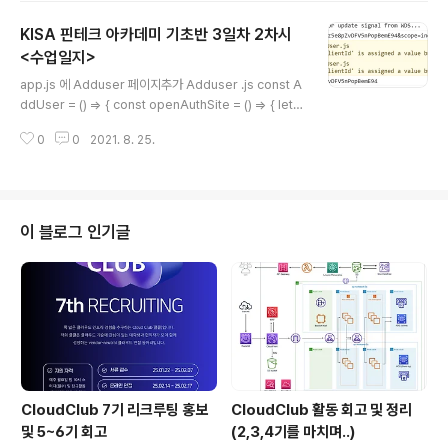
charset=UTF-8" 이거 틀려서 안떴던거였음 여태... 드
KISA 핀테크 아카데미 기초반 3일차 2차시
디어 되었따아아앙!!! 여기를 보면서 해결 로컬스토리지에
저장해놓은 정보들을 가져오도록 Main에 코드 추가 로컬
<수업일지>
글 내용
스토리지에 있는거 초기화는 구글 쿠키지우기나 그런거 하
app.js 에 Adduser 페이지추가 Adduser .js const A
면됨 계좌 목록 요청보내기 const getAccountList = ()
ddUser = () => { const openAuthSite = () => { let t
=>{ const accessToken = loca..
mpwindow = window.open("about:blank"); tmpw
0
0
2021. 8. 25.
indow.location.href = "https://naver.com"; let clie
ntId = "q7kH44ThJwjpvNRg0BbJvE1yxvx5X53
DKz1rNgPF"; //본인의 클라이언트 아이디를 입력해주세
요 tmpwindow.location.href = `https://testapi.op
enbanking.or.kr/oauth/2.0/authorize?response_
이 블로그 인기글
type=code&client_id=${clientId}&redirect_uri=
h..
CloudClub 7기 리크루팅 홍보
CloudClub 활동 회고 및 정리
및 5~6기 회고
(2,3,4기를 마치며..)