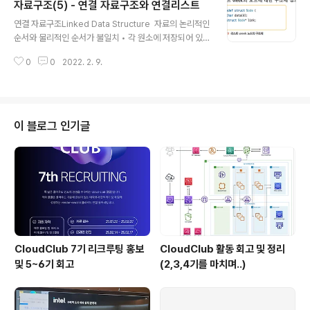
자료구조(5) - 연결 자료구조와 연결리스트
방식으로 구현하는 선형 순차 리스트(선형 리스트) • 순차
글 내용
자료구조는 원소를 논리적인 순서대로 메모리에 연속하여
연결 자료구조Linked Data Structure  자료의 논리적인
저장  연결 방식으로 구현하는 선형 연결 리스트(연결 리스
순서와 물리적인 순서가 불일치 • 각 원소에 저장되어 있는
트) 선형 리스트에서 원소 삽입 선형리스트 중간에 원소가
다음 원소의 주소에 의해 순서가 연결되는 방식 −물리적인
삽입되면, 그 이후의 원소들은 한 자리씩 자리를 뒤로 이동
0
0
2022. 2. 9.
순서를 맞추기 위한 오버헤드가 발생하지 않음 • 여러 개의
하여 물리적 순서를 논리적 순서와 일치시킴 순차적인게 ..
작은 공간을 연결하여 하나의 전체 자료구조를 표현 −크기
변경이 유연하고 더 효율적으로 메모리를 사용  연결 리스
트 • 리스트의 연결 자료구조로 표현 • 연결하는 방식에 따
라 단순 연결 리스트와 원형 연결 리스트, 이중 연결 리스
이 블로그 인기글
트, 이중 원형 연결 리스트 순차 자료구조와 연결 자료구조
의 예  순차 자료구조 • 한 덩어리로 된 소시지나 기차처럼
하나로 된 고정 크기 메모리 공간 사용  연결 자료구조 • 줄
줄이 소시지나 기차처럼 작은 공간을 여러 개 연결하여..
CloudClub 7기 리크루팅 홍보
CloudClub 활동 회고 및 정리
및 5~6기 회고
(2,3,4기를 마치며..)