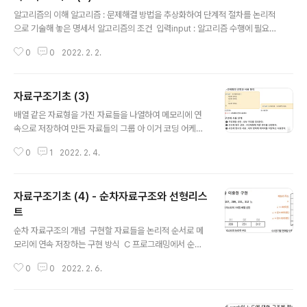
글 내용
알고리즘의 이해 알고리즘 : 문제해결 방법을 추상화하여 단계적 절차를 논리적
으로 기술해 놓은 명세서 알고리즘의 조건  입력input : 알고리즘 수행에 필요한
자료가 외부에서 입력으로 제공될 수 있어야 한다.  출력output : 알고리즘 수
0
0
2022. 2. 2.
행 후 하나 이상의 결과를 출력해야 한다.  명확성definiteness : 수행할 작업
의 내용과 순서를 나타내는 알고리즘의 명령어들은 명확하게 명세되어야 한다. 
유한성finiteness : 알고리즘은 수행 뒤에 반드시 종료되어야 한다.  효과성eff
자료구조기초 (3)
ectiveness : 알고리즘의 모든 명령어들은 기본적이며 실행이 가능해야 한다
글 내용
알고리즘의 표현 방법의 종류  자연어를 이용한 서술적 표현 방법  순서도Flow
배열 같은 자료형을 가진 자료들을 나열하여 메모리에 연
chart를 이용한 도식화 표현 방법  가..
속으로 저장하여 만든 자료들의 그룹 아 이거 코딩 어케하
더라.........ㅎㅎㅋㅋ 인덱스index • 배열의 요소를 간단히
0
1
2022. 2. 4.
구별하기 위해 사용하는 번호 • C에서 인덱스는 항상 0부
터 시작 포인터 개념  변수의 메모리 주소값  포인터변수 •
주소값을 저장하는 특별한 변수 • 포인터 변수가 어떤 변수
자료구조기초 (4) - 순차자료구조와 선형리스
의 주소를 저장하고 있다는 것은 포인터 변수가 그 변수를
가리키고 있다(포인트하고 있다)는 의미 • 포인터 변수를
트
글 내용
이용하여, 연결된 주소의 변수 영역을 액세스 함 • 포인터
순차 자료구조의 개념  구현할 자료들을 논리적 순서로 메
변수를 간단히 포인터라고 함 가볍게 넘어감. 배운내용 그
모리에 연속 저장하는 구현 방식  C 프로그래밍에서 순차
치만이제 코딩으로 하라그러면 못함 똥멍충이임 구조체 재
자료구조의 구현 방식 제공하는 프로그램 기법은 배열  리
귀호출(순환호출) = Recursive  자기 자신을 호출하여 순
0
0
2022. 2. 6.
스트 : 자료를 구조화하는 가장 기본적인 방법은 나열하는
환이 ..
것  선형 리스트Linear List  순서 리스트Ordered List 
자료들 간에 순서를 갖는 리스트 선형 리스트의 저장  순차