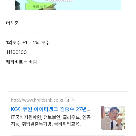
더해줌
--------------------------------------
1의보수 +1 = 2의 보수
11100100
캐리비트는 버림
http://www.hrditbank.co.kr
광고
KG에듀원 아이티뱅크 김종수 27년경
력전문가 IT취업상담
IT국비지원학원, 정보보안, 클라우드, 인공
지능, 취업맞춤특기병, 국비취업교육.