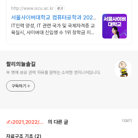
http://www.iscu.ac.kr
광고
서울사이버대학교 컴퓨터공학과 2026
가을학기 신편입생
IT인력 양성, IT 관련 국가 및 국제자격증 교
육실시, 사이버대 신입생 수 1위 장학금 지급
1위, 학사 석사 박사 온라인복수학위까지
로그 정보
촬리의늘솔길
부 명예 성공 권력 자유를 원하는 소박한 엔지니어입니다.
구독하기
더보기
✍2021,2022/자료구조
의 다른 글
자료구조 기초 (2)