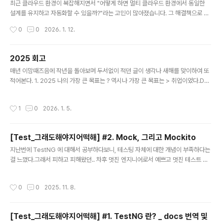
최근 클라우드 환경이 복잡해지면서 "어떻게 하면 멀티 클라우드 환경에서 동일한
설계를 유지하고 자동화할 수 있을까?"라는 고민이 많아졌습니다. 그 해결책으로 등
장한 국제 표준이 바로 TOSCA(Topology and Orchestration Specification
작성시간
0
0
2026. 1. 12.
for Cloud Applications)입니다.오늘은 클라우드 엔지니어라면 한 번쯤 들어봤을
TOSCA의 정체와 활용법을 정리해 보겠습니다.1. TOSCA란 무엇인가? (쉽게 이
해하기)TOSCA는 한마디로 '클라우드 서비스를 위한 표준 설계도(규격)'입니다.우
2025 회고
리가 이케아(IKEA)에서 가구를 사면 조립 설명서가 들어있죠? 그 설명서에는 어떤
글 내용
매년 이맘때즈음에 작년을 돌아보며 두서없이 적던 글이 생각나 새해를 맞이하여 또
부품(나사, 판자)이 필요한지, 그리고 어떤 순서로 조립해야 하는지가 적혀 있습니다.
적어본다. 1. 2025 나의 가장 큰 목표는 ? 역시나 가장 큰 목표는 > 취업이었다.Det
Topology ..
ail)- 기업 규모 : 이름 들으면 알만한 규모의 기업 ( not 스타트업 / 제조업 )- 직무 :
인프라 /클라우드 엔지니어/솔루션 아키텍트 등 클라우드와 어느정도 연이 있는 직
작성시간
1
0
2026. 1. 5.
무나 기업 데브옵스 (마지노선) 그래서 목표를 이루었나? 취업에 성공했다.- 기업 규
모 : B2B 회사라서 모두가 알기는 어려움 - 직무 : 클라우드와 연은 있지만 ( 클라우
드 환경에서 일을 함 ) , 실질적으로 내가 그 환경을 구축하거나 운영하는쪽과는 거리
[Test_그래도해야지어떡해] #2. Mock, 그리고 Mockito
가 멀다. 사실 취준을 하면서 여러 고민들을 할만한 상황에 놓였었다.워라밸이냐 / 개
글 내용
인의 성장이냐이..
지난번에 TestNG 에 대해서 공부하다보니, 테스팅 자체에 대한 개념이 부족하다는
걸 느꼈다.그래서 피하고 피해왔던.. 차후 멋진 엔지니어로서 예쁘고 멋진 테스트 코
드 작성과 튜닝을 할 수 있는 사람이 되기위해..ㅜ몰랐던 개념들에 대해 하나하나 짚
어보고자 한다.뭐부터 공부할까 고민하다가 걍 눈에 보이는것들 먼저 짚어보았다. #
작성시간
0
0
2025. 11. 8.
1. Mock Mock(모의 객체) 은 말 그대로 “진짜 객체처럼 동작하지만 실제 로직은
수행하지 않는 가짜 객체” 테스트 대상 코드가 외부 의존성(데이터베이스, 파일, API
등) 없이 독립적으로 검증될 수 있도록 도와줌.class UserService { private Em
[Test_그래도해야지어떡해] #1. TestNG 란? _ docs 번역 및
ailService emailService; public UserService(EmailServ..