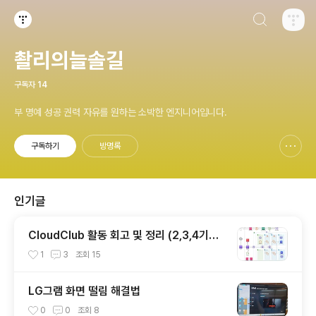
검색하기
티스토리
촬리의늘솔길
구독자
14
부 명예 성공 권력 자유를 원하는 소박한 엔지니어입니다.
구독하기
방명록
신고하기 레이어
열기
인기글
CloudClub 활동 회고 및 정리 (2,3,4기를
마치며..)
1
3
조회
15
LG그램 화면 떨림 해결법
0
0
조회
8