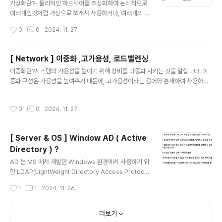
보고 알아두면 좋다.-an 은 옵션이다.[ 옵션 목록 ]-a : 현
가상화란?- 물리적인 하드웨어를 추상화하여 논리적으로
재 다른 PC와 연결(Established)되어 있거나 대기(List
여러개인것처럼 가상으로 쪼개서 사용하거나, 여러개의 실
ening) 중인 상태-l (list..
물 컴퓨팅 자원들을 묶어서 하나의 자원인것처럼 사용하는
작성시간
0
0
2024. 11. 27.
것이다. 하이퍼바이저 : 물리적인 하드웨어를 논리적으로
가상화할 수 있게 해주는 것가상화 계층을 구현해주는 소
프트웨어입니다. 하드웨어 위에서 가상머신을 생성하고,
[ Network ] 이중화 ,고가용성, 로드밸런싱
필요한 만큼 자원 할당해주고, 가상머신들의 요청을 처리
글 내용
이중화란?시스템의 가용성을 높이기 위해 장비를 다중화 시키는 것을 말합니다. 이
해주는 일종의 가상화 매니저라고 보시면된다.하이퍼바이
중화 구성은 가용성을 높여주기 때문에, 고가용성이라는 용어와 혼재하여 사용하기
저는 type1 과 type 2 로 나뉜다. type1 ) type1 은 hos
도 합니다.가용성이란 쉽게말해 하나의 서버 장비가 문제가 생겨도 다른 장비에서 서
t os 없이 하이퍼바이저가 guest os 를 관리하는 것이
비스가 될 수 있도록 구현하는 것을 말합니다. Active-Active / Active-Standb
다. 베어메탈형 하이퍼바이저라고도 불린다.여기서 kvm,
작성시간
0
0
2024. 11. 27.
y 등의 종류가 있습니다.모두 가동되는 방식 / 두대중 하나만 가동이 되고 하나는 장
hyper-v 를 예로 들 수 있다. type2 )type2 는 host os
애 발생시를 대비해서 준비상태로 대기시키는것을 의미합니다. AWS의 RDS를 사
위..
용하면 Active-Standby형태의 HA구성을 쉽게 할 수 있습니다. Multi-AZ기능을
[ Server & OS ] Window AD ( Active
사용하면 동기(sync)방식으로 다른 AZ에 standby 서버와 데이터를 동기화합니
Directory ) ?
다. 고가용성이란? 가용성이란, ..
글 내용
AD 는 MS 에서 개발한 Windows 환경에서 사용하기 위
한 LDAP(LightWeight Directory Access Protoco
l) 디렉터리 서비스(Directory Service)이다.디렉터리
작성시간
1
1
2024. 11. 26.
서비스라는 용어자체가 조금 생소할 수 있는데 사전적 의
미로는 다음과 같다.디렉터리 서비스 – 네트워크 내에 분산
되어 있는 디렉터리를 일원적으로 관리하여, 디렉터리에
더보기
수용되어 있는 정보의 검색, 변경, 추가, 삭제 등 디렉터리