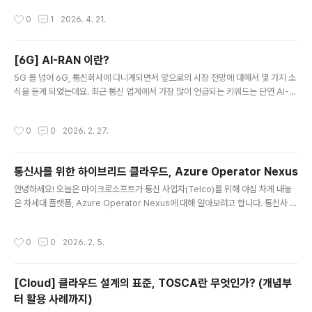
상 스트리밍, 웹 트래픽, 파일 전송 등 성격이 서로 다른 데이터가 동시에 흐른다.Qo
작성시간
0
1
2026. 4. 21.
S는 이 중에서 지연에 민감하거나 반드시 보장되어야 하는 트래픽을 먼저 처리하도
록 네트워크를 제어한다.쉽게 말해,“모든 데이터를 똑같이 처리하지 말고,중요한 데
이터는 빠르고 안정적으로,덜 중요한 데이터는 상황에 따라 처리하자” 라는 개념이
[6G] AI-RAN 이란?
다.2. QoS는 왜 필요한가?네트워크 자원(대역폭, 처리 능력)은 무한하지 않다.트래
글 내용
픽이 몰리는 순간, 아무런 제어가..
5G 를 넘어 6G, 통신회사에 다니게되면서 앞으로의 시장 전망에 대해서 몇 가지 소
식을 듣게 되었는데요. 최근 통신 업계에서 가장 많이 언급되는 키워드는 단연 AI-R
AN입니다. 단순히 “6G는 더 빠르다”는 수준이 아니라, 통신 인프라의 구조 자체가
바뀌고 있다는 점에서 상당히 흥미로운 변화라고 생각합니다. 오늘은 6G와 AI-RA
작성시간
0
0
2026. 2. 27.
N이 무엇인지, 5G와 무엇이 다른지, 그리고 왜 업계가 이 기술에 주목하는지 정리해
보려고 합니다.1. 5G와 6G의 본질적인 차이5G까지의 통신은 기본적으로 “사람을
연결하는 네트워크”였습니다.고화질 영상 스트리밍, 모바일 게임, 초고속 다운로드
통신사를 위한 하이브리드 클라우드, Azure Operator Nexus
등 사람이 소비하는 데이터 중심 구조였습니다.하지만 6G는 방향이 다릅니다.6G는
글 내용
AI와 기계를 연결하는 네트워크입니다. 구분5..
안녕하세요! 오늘은 마이크로소프트가 통신 사업자(Telco)를 위해 야심 차게 내놓
은 차세대 플랫폼, Azure Operator Nexus에 대해 알아보려고 합니다. 통신사 네
트워크는 일반적인 서비스보다 훨씬 까다로운 성능과 안정성을 요구하는데요. 과연
마이크로소프트는 어떤 솔루션으로 이 문제를 해결했을까요? 핵심 내용을 한눈에 들
작성시간
0
0
2026. 2. 5.
어오게 정리했습니다. 🚀1. Azure Operator Nexus란 무엇인가요?Azure Ope
rator Nexus는 한마디로 '통신사급(Carrier-grade) 성능을 갖춘 차세대 하이브
리드 클라우드 플랫폼'입니다.과거의 통신망이 전용 하드웨어 장비 중심이었다면, 이
[Cloud] 클라우드 설계의 표준, TOSCA란 무엇인가? (개념부
제는 클라우드 기술을 이용해 소프트웨어 중심으로 변하고 있습니다. 이 플랫폼은 통
터 활용 사례까지)
신사의 데이터센터 내에 위치..
글 내용