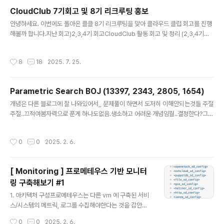
최초로 접속해 데이터를 송수신함 2. gNB ( Next Gener
CloudClub 7기회고 및 8기 리크루팅 홍보
ation NodeB )- 개념 : 5G 전용 무선 기지국- 역할 : UE
글 내용
와의 무선 통신, 무선 자원 관리, 신호 처리, 상위 코어망과
안녕하세요. 이번에도 돌아온 클클 8기 리크루팅을 맞아 클라우드 클럽 회고를 진행
의 데이터 / 제어 신호 전달 3. NG-RAN - 구성 : 복수의 g
해볼까 합니다.지난 회고)2,3,4기 회고CloudClub 활동 회고 및 정리 (2,3,4기를
NB 로 구성된 5G 용 무선 접속망 4. 5GC ( 5G Core N
마치며..) — 촬리의늘솔길5,6기 회고CloudClub 7기 리크루팅 홍보 및 5~6기 회
e..
고 — 촬리의늘솔길 7기는 회장으로 참여했었는데요!그렇기에 더더욱이 모든 클둥
작성시간
8
18
2025. 7. 25.
이들과 함께 가까워지는게 저만의 목표였습니다. 자 각설하고, 7기에서는 어떤 활동
을 했는지 함께 톺아보겠습니다! #1. 스터디cloud-club/rezero-homelab: RE:
Zero부터 시작하는 HomeLab 생활 GitHub - cloud-club/rezero-homela
Parametric Search BOJ (13397, 2343, 2805, 1654)
b: RE:Zero부터 시작하는 HomeLab 생활RE:Zero부터 시작하는 HomeL..
글 내용
개념은 다른 블로그에 잘 나와있어서,, 문제풀이 하면서 도저히 이해안되는것들 주절
주절..끄적여봄자력으로 푼게 하나도없음.생소하고 어려운 개념임뭘..결정한다?그것
부터가 진짜 뭐라는지 모르겠음. 하.. 나는 골드풀기에는 아직 멀었다... 2805# 적어
도 M미터의 나무(M넘어도 됨)를 집에 가져가기 위해서 절단기에 설정할 수 있는 높
작성시간
0
0
2025. 2. 6.
이의 최댓값?import sysN,M = map(int,sys.stdin.readline().split()) trees
= list(map(int,sys.stdin.readline().split()))def solution(): start = 1 end =
max(trees) while start mid: # 나무의 높이가 절단기의 높이보다 크다면..
[ Monitoring ] 프로메테우스 기반 모니터
링 구축해보기 #1
글 내용
1. 아키텍처 구성프로메테우스는 다른 vm 에 구축된 서비
스/시스템의 메트릭, 로그를 수집해야한다는 것을 감안해
서 구축해야한다. [VM1] Node Exporter 컨테이너 (포
작성시간
0
0
2025. 2. 6.