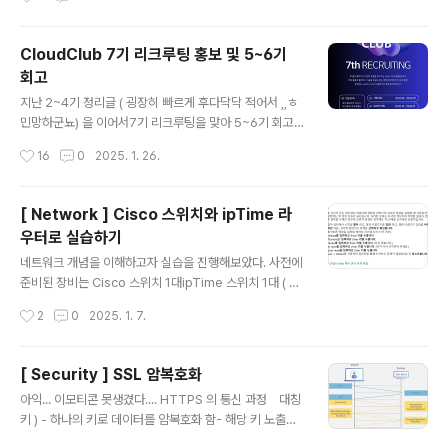
트 9100)[VM2] Node Exporter 컨테이너 (포트 910
0)[모니터링 서버 VM] Prometheus 컨테이너 (포트 90
90) + Grafana 컨테이너 (포트 3000) 2. 모니터링 서
CloudClub 7기 리크루팅 홍보 및 5~6기
버 vm 설정 2.1 Prometheus 구성config 예제 파일 htt
회고
ps://github.com/prometheus/prometheus/blob/
글 내용
release-3.1/config/testdata/conf.good.yml pro
지난 2~4기 정리글 ( 굉장히 빠르게 후다닥닥 적어서 ,,ㅎ
metheus/config/testdata/conf.good.yml at relea
민망하군뇨) 을 이어서7기 리크루팅을 맞아 5~6기 회고
se-3.1 · ..
를 진행해보려고 합니다본격 회고 시작 전에,, 홍보하나 하
작성시간
16
0
2025. 1. 26.
고가겠습니다.7기 리크루팅 시작!!저는 이번 7기는 .. 세월
이 흐르고 흘러서 회장으로 참여합니다.2기때부터 애정을
갖고 참여해온클라우드 클럽이 조금 더 지속가능한 단체
[ Network ] Cisco 스위치와 ipTime 라
로, 커뮤니티로써 심지를 단단히 할 수 있도록 기여해볼 예
우터로 실습하기
정이에요! 7기 리크루팅이 궁금하시다면? 아래 접은글 참
글 내용
고해주세요! 더보기 [☁️Cloud Club 7기 리크루팅☁️]안
네트워크 개념을 이해하고자 실습을 진행해보았다. 사전에
녕하세요,폭 넓은 클라우드 인프라 경험을 추구하는 Clou
준비된 장비는 Cisco 스위치 1대ipTime 스위치 1대 ( 게
d Club(클클)입니다.저희 클클은 클라우드 기술에 관심이
이트웨이, dhcp 용) Mission 1 ) DHCP 기능을 동작하게
작성시간
2
0
2025. 1. 7.
있는 대학생과 현직자가 모여 함께 성장하는 vendor-ne
해라! 조건)- DHCP 설정 조건 : 10.10.10.0/24- DHCP
utral 클라..
로 할 수 있는 IP 할당 범위 지정하기- 스위치에 통신 할 때
VLAN 10 할당하기- 2개의 PC 를 스위치에 붙여서 ping
[ Security ] SSL 암복호화
통신하기 과정 요약 ) 라우터(공유기) 설정 페이지에서 dh
글 내용
아익... 이모티콘 못생겼다.... HTTPS 의 통신 과정 대칭
cp 설정 및, ip 대역을 설정해준다.각 pc 에 랜선을 꽂아
키 ) - 하나의 키로 데이터를 암복호화 함- 해당 키 노출시
스위치의 1,2번 포트에 연결해준다.스위치에 putty 로 se
치명적인 문제 발생 비대칭 키 )- 공개키와 개인키로 암복
rial 포트로 접속하여 vlan 10을 생성해준다.윈도우 pc 방