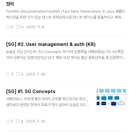
정리
글 내용
TestNG DocumentationTestNG (Test Next Generation) 는 Java 애플리
케이션을 위한 인기 있는 테스트 프레임워크로,테스트 케이스를 효율적이고 체계적
으로 실행할 수 있도록 도와준다.이 프레임워크의 핵심 기능 중 하나는 테스트 매개
작성시간
0
0
2025. 11. 8.
변수화(parameterization) 로,하나의 테스트 메서드를 서로 다른 데이터 세트로
반복 실행할 수 있게 해준다. 🔹 주요 특징 (Key Features)강력한 테스트 프레임워
크 (Powerful Testing Framework)JUnit의 발전형 (Successor to JUnit)유
[5G] #2. User management & auth (KR)
연한 테스트 제어 (Easy Test Control)확장된 기능 (Enhanced Functionality)
글 내용
오늘은 지난 [5G] #1. 5G Concepts 에 이어 인증쪽을 다뤄보겠습니다. 4G쪽은
🔸 TestNG의 주요 기능어노테이션(An..
아직 다루지는 않겠지만지난 SKT 해킹 사건 역시도 통신 컴포넌트들 중 인증쪽이
해킹당했기에 이런 사태가 발발했는데요.간단히 말씀드리자면, (4G) HSS 서버 3대
에 악성코드를 심어 약 9.7GB 분량의 가입자 유심(USIM) 관련 정보(가입자 인증키
작성시간
3
2
2025. 7. 30.
(Ki), IMSI, 전화번호 등)를 탈취한 사건입니다. HSS4G(LTE) 코어 네트워크의 핵
심 가입자 관리 시스템가입자 인증 정보 (IMSI, 인증키, 프로필, 정책 , 위치 등 )를 일
괄 정리가입자 인증, 위치 관리, 로밍, 정책 제공 등 모든 관련 기능을 한 시스템에서
[5G] #1. 5G Concepts
직접 수행데이터 베이스 역할과 인증 /프로토콜 연산까지 자체 담당 이처럼 4G에서
글 내용
의 H..
어쩌다보니, 외국계 통신사에서 근무를 하고있기도 하고 ,,
생각보다 관련된 한국어 자료가 많이 없어서 오늘은 5G 아
키텍처와 용어에 대해 간단히 알아보는 시간을 가져보도록
하겠습니다.5G 코어 아키텍처의 주요 구성요소는 다음과
작성시간
2
4
2025. 7. 29.
같습니다.1. UE ( User Equipment )- 개념 : 스마트폰, I
oT , 디바이스, 차량 등 사용자의 단말- 역할: 네트워크에