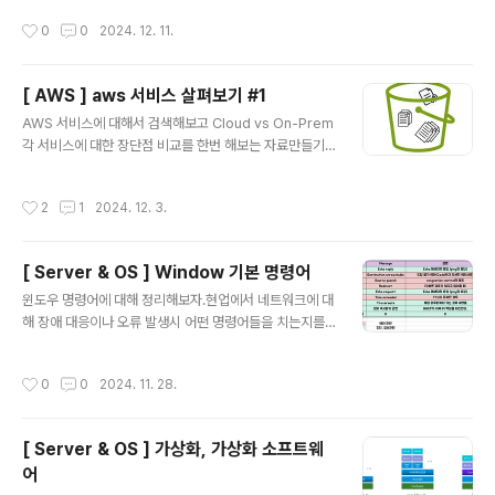
호화 수행- 공개키로 데이터 암호화 하면, 반드시 개인키로
화벽 (icmp) 열어줬다.우리는 스위치에서 직접 dhcp 통..
작성시간
0
0
2024. 12. 11.
만 복호화 가능하고, 개인키로 데이터를 암호화 하면 공개
키로만 복호화 가능함. 개인키는 비밀키 또는 비공개 키라
고도 불린다. 비대칭키는 보안성이좋지만, 구현어렵고 암
[ AWS ] aws 서비스 살펴보기 #1
복호화 속도 느리다. 암호화 - 개인 키, 복호화 - 공개 키
글 내용
인증을 위한 목적이다. 즉, 서버에서 개인 키로 데이터를 암
AWS 서비스에 대해서 검색해보고 Cloud vs On-Prem
호화해서 보냈고 클라이언트에서 공개 키로 복호화가 된다
각 서비스에 대한 장단점 비교를 한번 해보는 자료만들기1.
면 해당 서버는 클라이언트 입장에서 신뢰할 수 있다고 판
Computing0) basic networkVPC논리적으로 격리된
단할 수 있다. HTTPS 는 응용 계층 프로토콜인 HTTP
가상 네트워크, ‘네트워크’ 와 유사한개념subnetvpc 의 i
작성시간
2
1
2024. 12. 3.
와 전..
p 주소 범위하나의 서브넷은 하나의 az 에 있을 수 있음A
Z물리적으로 분리된 데이터 센터Local Zonesaws regi
on 의 확장자체적으로 인터넷 연결됨1) EC2AWS에서 가
[ Server & OS ] Window 기본 명령어
장 기본적이면서 널리 쓰이는 인프라로 인터넷에 연결된
글 내용
가상서버를 제공함클라우드에서 컴퓨팅 파워의 규모를 자
윈도우 명령어에 대해 정리해보자.현업에서 네트워크에 대
유자재로 변경할 수 있는 웹 서비스AutoScalingEC2의
해 장애 대응이나 오류 발생시 어떤 명령어들을 치는지를
간단한 웹 서비스 인터페이스를 통해 간편하게 필요한 용
파악해본다. [ 네트워크 명령어 ]ipconfig /all: 아이피, m
량을 얻고 구성할 수 있음컴퓨팅 리소스에 대한 포괄적..
ac 주소 확인 netstat -an : 네트워크 연결 상태 확인실질
작성시간
0
0
2024. 11. 28.
적으로 해당 서버에 네트워크를 접속한 정보를 볼 수가 있
다. 접속 / 접속 시도 / 접속 종료 / 등방화벽 로그를 보거나
하면 되지만, 트래픽이 방화벽을 제대로 타지 않을 때 로컬
[ Server & OS ] 가상화, 가상화 소프트웨
로 직접명령어를 입력한다고 한다. 특정 포트가 열려 있는
어
지, 리스닝 상태인지, 통신이 되면 상태값이 바뀌기 때문에
글 내용