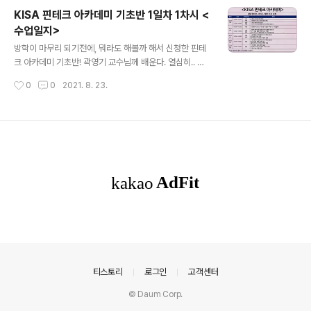
cetree통해서 가져옴 웹 프로그래밍 개요 서버 네트워크
KISA 핀테크 아카데미 기초반 1일차 1차시 <
클라이언트 역할 사용자의 요청에 응답 클라이언트의 요청
수업일지>
을 전달 (주소만 알면 됨 지금은 그 안에 일어나는 일들은
글 내용
알아서 처리하도록) 사용자와 인터렉션/사용자가 사용하는
방학이 마무리 되기전에, 뭐라도 해볼까 해서 신청한 핀테
프로그램 예시 웹 어플리케이션 서버 인터넷/인트라넷 안
크 아카데미 기초반! 곽영기 교수님께 배운다. 열심히.. 들
드로이드/IOS어플리케이션 , 웹 어플리케이션 , IOT디바
어보도록 하겠다. 1. 은행(BANK)소개 은행이 하는일 기본
작성시간
0
0
2021. 8. 23.
이스 등등 (통신 규약- 프로토콜) 대부분의 응답에 대한 데
적 업무 : 수신 + 여신 1. 수신 : 예금 받는 업무 2. 여신업
이터..
무: 자금을 대여해주는 업무 3. 부수적 업무 : - 환업무 : 지
급결제 - 신탁/ 보관 업무 : 재산 보관 , 보증 은행의 기원 -
고대 메소포타미아 지방 - 함무라비 법전에 기록된.. - 사원
- bench 에 앉아 업무를 했던것에서 유래. banko(이탈리
아말 탁자)에서 유래했다는 것이라는 설도 있음. - 신용창
출의 기능 발견 은행지점의 변천 2. 핀테크 등장 배경과 이
슈들 금융권의 디지털 전환이 급속히 진행되고 있다. (ex:
비대면 문화의 확산) DTL 디..
의안내
티스토리
로그인
고객센터
© Daum Corp.