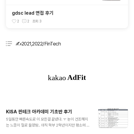
gdsc lead 면접 후기
2
2
조회
3
✍2021,2022/FinTech
분류 전체보기
주요 글 목록
KISA 핀테크 아카데미 기초반 후기
글 내용
5일동안 빠른속도로 이 모든걸 끝냈다. ㅜ 눈이 건조해지
는 느낌이 절로 들었땅.. 아직 학부 2학년이지만 평소에 따
로 웹,서버,API관련해서 조금씩 공부했기에 어려움을 느끼