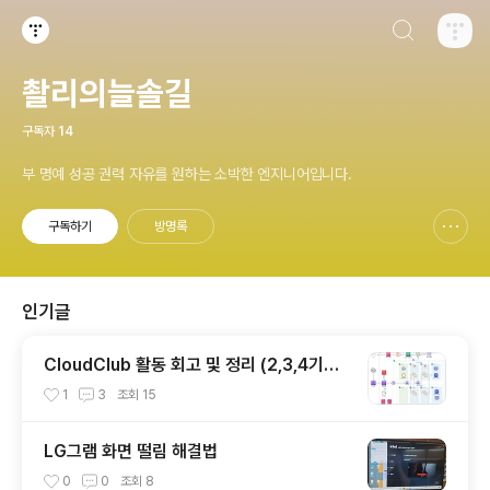
검색하기
티스토리
촬리의늘솔길
구독자
14
부 명예 성공 권력 자유를 원하는 소박한 엔지니어입니다.
구독하기
방명록
신고하기 레이어
열기
인기글
CloudClub 활동 회고 및 정리 (2,3,4기를
마치며..)
1
3
조회
15
LG그램 화면 떨림 해결법
0
0
조회
8