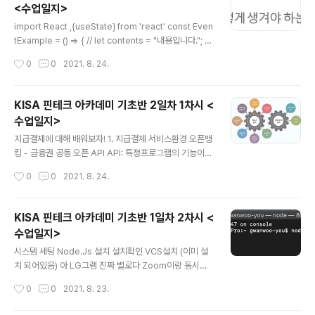
<수업일지>
archText] = useState(); const [searchResult, set
글 내용
SearchResult] = useState(); const handleSearch
import React ,{useState} from 'react' const Even
TextChange =..
tExample = () => { // let contents = "내용입니다."; c
onst [contents, setContents] = useState("기본
작성시간
0
0
2021. 8. 24.
값") //변수를 무조건 배열로선언 const handleChange
= (e) =>{ //onchange는 event라고 하는 인자를 전달해
줌 const {value} = e.target setContents (value) S
KISA 핀테크 아카데미 기초반 2일차 1차시 <
et 사용해야함 } return ( {contents} ) } export defaul
수업일지>
t EventExample App.js -리액트를 표현하는 가장 중요
글 내용
한 키워드 -컴포넌트는 웹의 구성요소를 정의 내림 - 프롭
지급결제에 대해 배워보자! 1. 지급결제 서비스환경 오픈뱅
스는 프로퍼티를 통해 데이..
킹 - 금융권 공동 오픈 API API: 특정프로그램의 기능이나
데이터를 다른 프로그램이 접근할 수 있도록 미리 정한 통
작성시간
0
0
2021. 8. 24.
신규칙 새로운 핀테크 기업이 지속적으로 출현할 수 있는
인프라 구축 제공내용 ( 금융결제원에 있다고 함) 서비스 A
PI 인증/관리 API 오픈뱅킹 : 모든 핀테크 업체나 은행이
KISA 핀테크 아카데미 기초반 1일차 2차시 <
핀테크 서비스를 원활하게 개발할 수 있도록 조회, 이체 등
수업일지>
은행의 핵심 서비스를 표준화해 오픈API형태로 제공하는
글 내용
공동 인프라 ▪ 앱 하나로 모든 은행계좌에서 출금이나 이
시스템 세팅 Node.Js 설치 설치확인 VCS설치 (이미 설
체를 할 수 있는 오픈뱅킹 시행 ▪ 오픈뱅킹 도입은 은행이
치 되어있음) 아 LG그램 진짜 별로다 Zoom이랑 동시에
보유한 정보와 금융결제망에 대한 독점력을 약화시켜 금융
키자마자 또 화면떨림.. Git설치 (이미 설치되어있음) 다른
작성시간
0
0
2021. 8. 23.
의 핵심축이 핀테크로 이동할 수 있는 계기로 작용 오픈뱅
건 안봐도 Git을 보고 코딩 스타일, 발전 가능성을 본다고
킹-(핀테크기업)시장..
함..사용 잘해야징! SourceTree 설치 github에서 sour