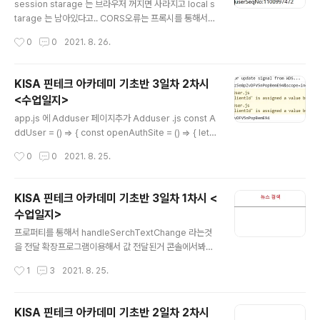
게 돈을 보내게 됨 출금 요청의 주체는 나. 이거 포스트맨에
session starage 는 브라우저 꺼지면 사라지고 local s
요청 팝업요청을 위해서는 모달이라는것을 사용해야함 외
tarage 는 남아있다고.. CORS오류는 프록시를 통해서
부라이브러리이고, 외부라이브러리에 컴포넌트전달해서
해결해야한다고함 package.json에 "proxy":"https://t
작성시간
0
0
2021. 8. 26.
웹에 그려주는방식 npm install react-modal 스캔이 되
estapi.openbanking.or.kr" 을 추가하기 와 "Content
면 모달창을 띄워주..
-Type" : "application/x-www-form-urlencoded;
charset=UTF-8" 이거 틀려서 안떴던거였음 여태... 드
KISA 핀테크 아카데미 기초반 3일차 2차시
디어 되었따아아앙!!! 여기를 보면서 해결 로컬스토리지에
<수업일지>
저장해놓은 정보들을 가져오도록 Main에 코드 추가 로컬
글 내용
스토리지에 있는거 초기화는 구글 쿠키지우기나 그런거 하
app.js 에 Adduser 페이지추가 Adduser .js const A
면됨 계좌 목록 요청보내기 const getAccountList = ()
ddUser = () => { const openAuthSite = () => { let t
=>{ const accessToken = loca..
mpwindow = window.open("about:blank"); tmpw
작성시간
0
0
2021. 8. 25.
indow.location.href = "https://naver.com"; let clie
ntId = "q7kH44ThJwjpvNRg0BbJvE1yxvx5X53
DKz1rNgPF"; //본인의 클라이언트 아이디를 입력해주세
KISA 핀테크 아카데미 기초반 3일차 1차시 <
요 tmpwindow.location.href = `https://testapi.op
수업일지>
enbanking.or.kr/oauth/2.0/authorize?response_
글 내용
type=code&client_id=${clientId}&redirect_uri=
프로퍼티를 통해서 handleSerchTextChange 라는것
h..
을 전달 확장프로그램이용해서 값 전달된거 콘솔에서봐야
하는데 모르겠음 import axios from 'axios'; import
작성시간
1
3
2021. 8. 25.
React ,{useState} from 'react' import Header fro
m '../component/Header' import SearchInput fro
m '../component/newsSearch/SearchInput' cons
KISA 핀테크 아카데미 기초반 2일차 2차시
t NewsSearch = () => { const [searchText, setSe