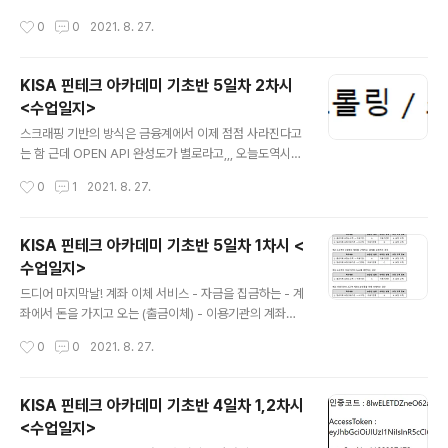
지않고, 잘 따라갈 수 있었던것같다.(그렇다고 잘한다는건
작성시간
0
0
2021. 8. 27.
아님) 중간중간 오류가 많이 났었지만, 강사님께서 원격으
로 친절히 해결해주셔서 마지막까지 포기하지않고 잘 해낸
것같다. 이 아카데미를 통해 전체적으로 핀테크 서비스가
KISA 핀테크 아카데미 기초반 5일차 2차시
어떠한 원리로 구성되는지 얼추 느낄 수 있었다. 아카데미
<수업일지>
수강은 끝이지만, 새로운 분야의 포문을 연 것이라고 생각
글 내용
하고 계속 공부해야겠다.
스크래핑 기반의 방식은 금융계에서 이제 점점 사라진다고
는 함 근데 OPEN API 완성도가 별로라고,,, 오늘도역시~
셀레니움! 크롬드라이버 설치, 파이썬 설치, 크롬드라이버
작성시간
0
1
2021. 8. 27.
압축풀어서 지금 작업중인 파일에 놓아주기 음.. vsc는 이
런게 불편하네 Python사용했음! from selenium impo
rt webdriver driver = webdriver.Chrome('./chro
KISA 핀테크 아카데미 기초반 5일차 1차시 <
medriver') driver.get("https://www.jnilbo.com/vi
수업일지>
ew/media/view?code=202108261617507193
글 내용
1")#주소로 이동 #원하는 요소 찾기 xpath를 통해 찾아낸
드디어 마지막날! 계좌 이체 서비스 - 자금을 집금하는 - 계
다. title = driver.find_element_by_xpath( '//*[@id
좌에서 돈을 가지고 오는 (출금이체) - 이용기관의 계좌에
="container"]/..
서 사용자의 계좌로 자금을 송금 출금이체 API 이용기관이
작성시간
0
0
2021. 8. 27.
등록된 한 개의 사용자 계좌로부터 대금을 출금합니다. 등
록된 핀테크이용번호로 요청하는 경우(/fin_num)와 실 계
좌번호로 요청하는 경우(/acnt_num)의 두 가지 기능을
KISA 핀테크 아카데미 기초반 4일차 1,2차시
각각 제공합니다 출금이체를 통해 고객들의 돈을 받아낼
<수업일지>
약정 계좌를 만들어냄 입금계좌에서 돈을 뽑아서 사용자에
글 내용