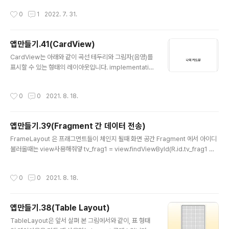
인/회원가입 예제 얼마전 처음으로 AWS EC2, RDS, S3
작성시간
0
1
2022. 7. 31.
를 활용해 모바일 앱서버를 개발해 보았다. 처음으로 해보
는 것... blog.naver.com 공모전을 위해서 앱 서버를 개
발하는 방법을 찾는중이다. aws ec2 클라우딩 컴퓨팅 서
앱만들기.41(CardView)
비스를 이용하여 서버를 구동하고, 개발 환경은 윈도우, 안
글 내용
드로이드 개발은 java, 툴 - 안드로이드 스튜디오 백엔드
CardView는 아래와 같이 곡선 테두리와 그림자(음영)를
프레임워크는 node.js dbms는 mysql을 사용할것이다.
표시할 수 있는 형태의 레이아웃입니다. implementatio
다만, 내가 가지고있는 책에서는 mariadb가 amazon a
n 'androidx.cardview:cardview:1.0.0' 를 그래들에
urora 교체..
입력 app:cardCornerRadius="20dp" 끝에 둥글게 a
작성시간
0
0
2021. 8. 18.
pp:cardElevation="8dp" z축까지 입체적으로 androi
d:layout_gravity="center" 부모태그 기준으로 클릭애
니메이션 (클릭하면 회색깔로 효과나타남) 즉, 카드뷰 형태
앱만들기.39(Fragment 간 데이터 전송)
의 버튼 디자인도 가능하다는 소리 android:foregroun
글 내용
d="?android:attr/selectableItemBackground" an
FrameLayout 은 프래그먼트들이 체인지 될때 화면 공간 Fragment 에서 아이디
droid:focusable="true" android:clickable="true"
불러올때는 view사용해줘얗 tv_frag1 = view.findViewById(R.id.tv_frag1 프
결과: 우...
래그먼트 트랜잭션 (Fragment Transaction) 트랜잭션(Transaction) 이란, 어
떤 대상에 대해 추가, 제거, 변경 등의 작업들이 발생하는것을 묶어서 얘기하는 것입
작성시간
0
0
2021. 8. 18.
니다. 프래그먼트 매니저는 액티비티가 사용자의 입력 이벤트에 따라 프래그먼트를
추가 및 삭제 그리고 교체 등의 작업들을 수행 할 수 있게 해줍니다. 뿐만아니라 행해
진 트랜잭션의 상태를 프래그먼트 백스택(Fragment Backstack) 을 통해 저장할
앱만들기.38(Table Layout)
수 있습니다. 출처: https://tedrepository.tistory.c..
글 내용
TableLayout은 앞서 살펴 본 그림에서와 같이, 표 형태