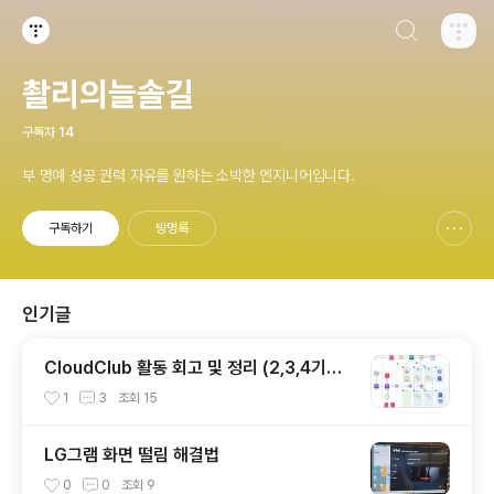
검색하기
티스토리
촬리의늘솔길
구독자
14
부 명예 성공 권력 자유를 원하는 소박한 엔지니어입니다.
구독하기
방명록
신고하기 레이어
열기
인기글
CloudClub 활동 회고 및 정리 (2,3,4기를
마치며..)
1
3
조회
15
LG그램 화면 떨림 해결법
0
0
조회
9