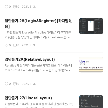
에 따라서 특정사람에게만 송신되는 경우도 있다. 안드로
작성시간
0
0
2021. 8. 3.
이드도 이와 별반 다를 것이 없다. 네트워크분야에도 유니
캐스트, 멀티캐스트, 브로드캐스트가 존재하는데, 개념자
체는 매우 흡사하다. 단말기의 상태 변화나 다른앱이 송신
앱만들기.28(Login&Register)[하다말았
하는 방송에 귀를 기울이고 있으면 , 여러 현상에 대한 처리
음]
가 가능하다. 예를 들면 배터리의 상태가 15%이하가 되면
글 내용
절전모드에 들어가도록 할 수 있다. 이때 방송에 귀 기울이
Ⅰ. 화면 만들기 1. gradle 에 volley라이브러리 추가해주
고 있는 수신자가 바로 브로드캐스트 리시버이다. 브로드
기 (전송 등을 담당하는 라이브러리) 2. textview를 con
캐스트 리시버는 4대 컴포넌트 중에 하나이다. 출처: http
straintlayout에 추가해주고 ,스프링연결한뒤 마진값인 8
작성시간
0
0
2021. 8. 3.
s://brunch.co.kr/@mys..
을작성 맨위의 helloworld htextview탑 마진은 100 텍
스트별로 크기, id, 네임 수정 다닥다닥 붙어있는게 싫으면,
top margin값 변경해주면됨 3개이상으로해줘야 에러가
앱만들기29.(RelativeLayout)
안남 회원가입 화면 만들기 registerActivity만들어주고,
글 내용
Relative가 상대적이라는 뜻을 가지고있음 , 레이아웃 내
xml에 design탭 이용해서 다음과 같이 만들어주면됨 위
의 자식(Children) 뷰 위젯들이 서로 간의 상대적(Relati
에서 마진값 설정하고 똑같다는 의미로 연결 로그인 화면
ve) 위치 관계에 따라 최종적으로 표시될 영역을 결정하도
만들기 Loginactivity생성 text - plaintext사용함 순서
록 만드는 레이아웃을, RelativeLayout(렐러티브 레이아
상으로 1. loginactivity 띄우기 1-1 : 회원가입 ..
작성시간
0
0
2021. 8. 3.
웃) 이라고 합니다. 무언가에 의지를 하면서 특정위젯에 의
지를 하며 레이아웃 배치를 하는것 android:layout_bel
ow="id~~" id 를기준으로 밑에 배치하겠다 android:la
앱만들기.27(LinearLayout)
yout_toRightOf="@+id/tv_1" id를 기준으로 오른쪽에
글 내용
배치하겠다 android:layout_alignParentBottom="tr
탑을쌓는다고 생각하면 좋음 층을 쌓아서 만들어가는거 특