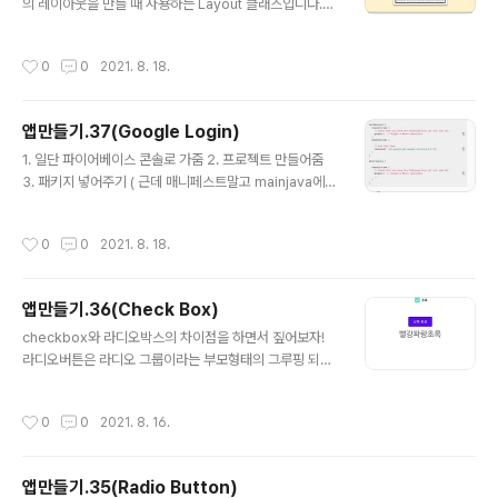
의 레이아웃을 만들 때 사용하는 Layout 클래스입니다.
"Table"이라는 단어의 여러 의미 중에 "표"가 있다는 것을
떠올리면 TableLayout이 어떻게 표시되는지 쉽게 이해
작성시간
0
0
2021. 8. 18.
할 수 있습니다. -전체 너비를 고르게 사용 자 그럼, 어떻게
하면 TableLayout의 전체 너비를 고르게 사용할 수 있도
록 만들 수 있을까요? 바로, TableLayout의 stretchCol
앱만들기.37(Google Login)
umns 속성을 사용하는 것입니다. stretchColumns 속
글 내용
성은, "stretch(늘이다)"와 "Columns(열)"라는 단어의
1. 일단 파이어베이스 콘솔로 가줌 2. 프로젝트 만들어줌
의미대로, TableLayout의 열 중에서 그 너비를 늘여서(s
3. 패키지 넣어주기 ( 근데 매니페스트말고 mainjava에도
tretch) 표시할 열(Column)을 지정하는 속성입니다. * a
있눈디?) 4. gradle 에서 SHA키 찾아서 입력 - 터미널에
nd..
gradlew signingReport 입력해주기 - 컴퓨터에 맞는
작성시간
0
0
2021. 8. 18.
해시키같은거임 5. google-service.json 다운 6. app
폴더에 복붙 7. 안내에 나오는대로 따라하기 예시 8. 여기
서 구글연동함 9. 추가해주기 (gradle.app)에 impleme
앱만들기.36(Check Box)
ntation 'com.google.firebase:firebase-analytic
글 내용
s:19.0.0'//파이어 베이스 분석을 도와주는 implementa
checkbox와 라디오박스의 차이점을 하면서 짚어보자!
tion 'com.google.firebase:firebase-core:19.0.0'
라디오버튼은 라디오 그룹이라는 부모형태의 그루핑 되어
//파이어베이스 코..
서 나타나는데, 체크박스는 단독으로 가능 MainActivity.j
ava package com.example.checkboxexample; i
작성시간
0
0
2021. 8. 16.
mport androidx.appcompat.app.AppCompatAct
ivity; import android.os.Bundle; import android.v
iew.View; import android.widget.Button; import
앱만들기.35(Radio Button)
android.widget.CheckBox; import android.widg