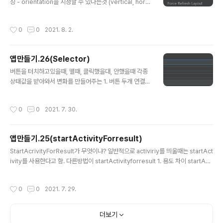
ue" 부모기준으로 배치 android:layout_centerInPar
징 - orientation을 지정할 수 있다는것 (vertical, horiz
ent="true" 가운데배치 gravity안쓰고,..
ontal) - match_parent (부모의화면크기 만큼)풀 화면
을 지원해라 ( 동적으로변화됨) - wrap_content를 한다
작성시간
0
0
2021. 8. 2.
면, 콘텐츠의 크기만큼을 지원해라 - orientation을 설정
하지 않는다면, 디폴트값인 horizontal을 나타낸다. - gr
avity : 정렬 (직역: 중력) 기본값은 left centervertical :
앱만들기.26(Selector)
가운데 세로 정렬 - background 색상지정가능 (#ffffff)
글 내용
- textcolor : 문구의 컬러색상지정 - textstyle :문구의
버튼을 터치하고있을때, 뗄때, 클릭했을대, 안했을때 각종
스타일지정 동시 지정은 | 이용 ex: "bold|italic" - sp: 글
상태값을 받아와서 변화를 만들어주는 1. 버튼 두개 연결
자사이즈 ..
2. drawable 폴더에서 파일 하나 만들어주기 버튼 안누
른상태 (false) 버튼을 누른상태 (true) main.xml img.s
작성시간
0
0
2021. 7. 30.
elector.xml selector.button.xml 귀여운 이미지도 준
비햇는데.. 클릭을 해도 효과 반영이안됨 후 귀찮다.
앱만들기.25(startActivityForresult)
글 내용
StartAcrivityForResult가 무엇이냐? 일반적으로 activiriy를 띄울때는 startAct
ivity를 사용한다고 함. 다른방법이 startActivityforresult 1. 용도 차이 startActi
vity : 새 액티비티를 열어줌 (단방향) startActivityForResult : 새 액티비티를 열
어줌 + 결과값 전달 (쌍방향) 즉, 결과값을 전달해주느냐 아니냐의 차이다. Activity
작성시간
0
0
2021. 7. 29.
에서 resultCode를 보내서 원하는 기능을 수행할 수 있다. 더 자세한내용:: http
s://jhshjs.tistory.com/49 [독학하는 1인 개발자] Main.java package com.e
xample.comebackexample; import androidx.annotation...
더보기