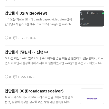
앱만들기.32(VideoView)
글 내용
비디오는 가로로 보니까 Landscape! videoview검색
잡아댕겨서풀스크린 해주고 width와 height를 match로
바꿔주면 풀스크린 모드 됨 권한주기 헤더 안보이게 setA
nchorView 가 뭘까? Set the view that acts as the
작성시간
0
0
2021. 8. 4.
anchor for the control view. 라고 공식사이트에 써있
는것으로 보아. 컨트롤 뷰의 앵커역할을 하는 뷰임을 알 수
있다. 그럼 앵커는뭘까? Anchor는 자식뷰들간의 연관성
앱만들기 (캘린더) - 진행 中
을 표현하는 개념이라고 한다. 여기서 컨트롤은 위젯을 말
글 내용
한다. 즉, 위젯 뷰를 연관시키는 뷰임을 알 수 있따. main.j
0dp를 하는이유가 뭘까? 하나 주의해야할 점은 비율을 설정하고 싶은 길이가, 가로
s package com.example.videoviewexample; im
인지 세로인지 결정해야하며 세로로 설정하였다면 weight를 주는 레이아웃의 hei
port androidx.appcompat.app.AppC..
ght값은 0dp로 설정해주어야 합니다. warp_content 로 안하시길 바랍니다. wra
p_content로 설정하였을 때 비율이 맞지 않는 경우가 자주 발생하니 weight를 사
작성시간
0
1
2021. 8. 3.
용하신다면 꼭 0dp 사용하셔야합니다!! 중요합니다. 더 정확하게 설정하기 위하여
상위 레이아웃에 weightSum을 사용하면 더욱 좋습니다. 출처: https://yoo-hye
ok.tistory.com/56 [유혁의 개발 스토리] implements상속은 뭘까? 사실 상속
앱만들기.30(Broadcastreceiver)
인지도 모르고 그냥 따라쳤는데 이걸 왜 쓰는지 궁금해서 찾아보았다. 먼저 , 상속이
글 내용
란?부모 ..
브로드 캐스트 리시버 브로드캐스트는 말그대로 방송을 하
는것, 방송의 특징을 생각해보면, 방송국은 불특정 다수에
게 송신을하고, 필요한 사람은 수신을 하는 구조이다. 경우