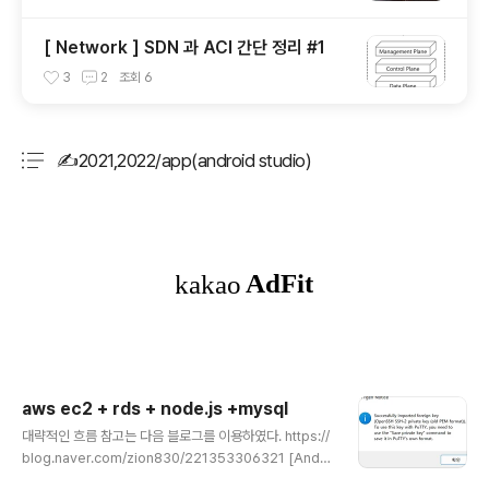
[ Network ] SDN 과 ACI 간단 정리 #1
3
2
조회
6
✍2021,2022/app(android studio)
분류 전체보기
주요 글 목록
aws ec2 + rds + node.js +mysql
글 내용
대략적인 흐름 참고는 다음 블로그를 이용하였다. https://
blog.naver.com/zion830/221353306321 [Andr
oid] AWS EC2 + RDS + Node.js + MySQL로 로그