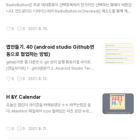
글 내용
et.TextView; public class MainActivity extends
RadioButton은 주로 여러종류의 선택항목에서 한가지만 선택하는 형태의 버튼입
AppCompatActivity { private Ch..
니다. 안드로이드 디바이스에서 RadioButton.isChecked() 메소드를 통해 체크
되었는지 확인하여 앱을 개발하면 됩니다. Difference between RadioGroup
and RadioButton? RadioButton은 주로 RadioGroup 내에 존재합니다. 출처:
작성시간
0
0
2021. 8. 15.
[유혁의 개발 스토리] rg_gender.setOnCheckedChangeListener(new Ra
dioGroup.OnCheckedChangeListener() { //라디오 버튼들의 상태값 변경감
지 @Override public void onCheckedChanged(RadioGroup group, in
앱만들기. 40 (android studio Github연
t checkedId) { } }..
동으로 협업하는 방법)
글 내용
gitlab이랑 좀 다른듯 0. git 모의 실행 튜토리얼 사이트
(연습사이트) 1 . git다운받기 2. Android Studio Termi
nal 창 클릭 3. 순서 Git Bash 실행해도되지만, 그냥 터미
작성시간
0
0
2021. 8. 12.
널 사용해도 됨. 근데..나는 자꾸 이게 떠서 인터넷에 그냥
안드로이드 스튜디오 자체에 연결하는 버튼이 있길래 http
s://ukebox.tistory.com/42 요런거 보고 commit대충
H &Y Calendar
만들고 push해줬다. 레포지토리는 미리 만들어놓았고, 약
글 내용
오늘은 캘린더 아이콘을 바꿔보았당 ㅎㅎ 바꾸는법은 쉽
간 gitbash랑 섞어써서 헷갈리기는 하는데.. 뭐 괜찮을듯
다. Manifest 파일에서 icon 옆에있는 사진 모양 누르고,
이런거 보고하면 협업하려면! 일단 이미 올려놓은 git 프로
Browse눌러서 +모양 누르고 ' 사진따로 저장안해놔서 i
젝트 경로 복사해서 A개발자 0. 원하는 폴더로 이동 1. git
mport Drawable 눌러서 사진을 drawable파일에 연
clone 경로 2. clone된 프로젝트 열어보기 3. 변경한..
작성시간
0
0
2021. 8. 11.
결해줬따. 그리고 오늘 추가하는 기능! 자꾸 시간 설정하는
데 포맷을 작성하길래 이게 뭔가 궁금해서 쳐봤다. 안드로