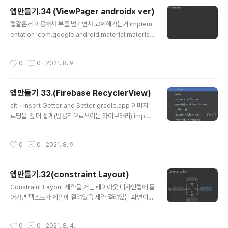
이드에서는 날짜와 시간을 포맷하는 Util이 들어있습니다.
앱만들기.34 (ViewPager androidx ver)
여러 애플리케이션에서 현재 시간(10:22 PM)이나 상대시
글 내용
간(10 hours ago) 그리고 날짜 (2009-12-11) 과 같은
탭같은거 이용해서 뷰를 넘기면서 교체해가는거 implem
것을 해당 Locale과 사용자 세팅에 맞게 보여주어야 하는
entation 'com.google.android.material:material:
경우가 많죠. 이럴때 Java의 DateFormat이나 Calend
1.5.0-alpha01' 이거 임포트하면 생김 세가지 화면을 교
ar등을 뒤지지 마시고 Android ..
체하는 방식을 액티비티가 아닌, 프래그먼트로 세 조각을
작성시간
0
0
2021. 8. 9.
교체하는 과정을 만듦 프래그먼트 표시영역 지정 - 네모영
역안에서 배치해줌에 따라서 표시가 될 것 ( height 설정
해줘서 margin영역 정해줌) viewpager추가해주기 Mo
앱만들기 33.(Firebase RecyclerView)
nday fragment xml만들어줌 Main.js package co
글 내용
m.example.viewpagerexample; import android
alt +insert Getter and Setter gradle.app 이미지
x.appcompat.app.AppCompatActivity; import a
로딩을 좀 더 쉽게(범용적으로쓰이는 라이브러리) imple
ndroidx.fragment.app.Fragmen..
mentation 'com.github.bumptech.glide:glide:4.1
0.0' annotationProcessor 'com.github.bumptec
작성시간
0
0
2021. 8. 9.
h.glide:compiler:4.10.0' (안드로이드x버전을 위해 추
가함 밑에꺼는) firebase Realtime DB쓸거임 save어
쩌고누르고 connect 해주기 걍 냅뒀더니 연결이 너무 안
앱만들기.32(constraint Layout)
되는거임.. 그래서 프로젝트 생성을 연결된 firebase 사이
글 내용
트에서 눌러줬더니..됨 나 왜기다림.. 데이터베이스 만들기
Constraint Layout 제약을 거는 레이아웃 디자인탭에 들
눌러줌 (테스트모드로) User01컬럼에 만들어주기 profil
어가면 텍스트가 체인에 걸려있음 제약 걸려있는 화면이
e 과같이 이미지를 db에 넣어..
우측에 나와있고, 뷰와 뷰 사이의 간격을 정하는 숫자는 m
argin (여백)을 의미함. 지난번 강의 내용과 겹쳐서 생략.
작성시간
0
0
2021. 8. 4.