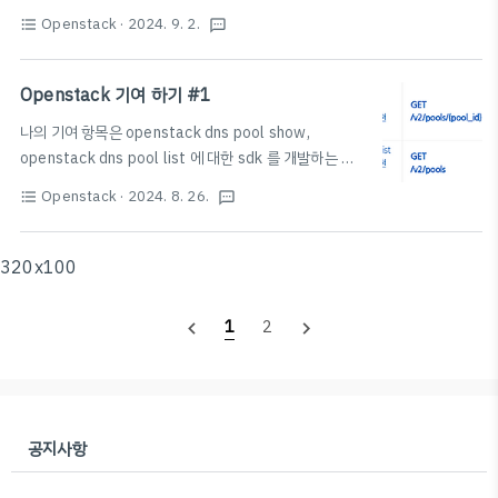
proxy 를 우선적으로 구현해야 함을 깨달았다.
Openstack
· 2024. 9. 2.
format_list_bulleted
textsms
_proxy.py 를 살펴보면, 비슷한 구조의 다른 api 를 확인
할 수 있다. 그 예시로, zone export 의 get 같은 경우에
도 내가 맡은 api 인 pool show 의 GET API 와 비슷하
Openstack 기여 하기 #1
기 때문에 그 코드의 prxoy 와 리소스를 참고하여 진행했
나의 기여 항목은 openstack dns pool show,
다. # ======== Pools ======== def
openstack dns pool list 에 대한 sdk 를 개발하는 것
pools(self, **query): """Retrieve a generator of
이다.아 sdk .. 어..어려워...어려워!!일단 코드를 파헤쳐보
pools :param dict query: Optional query
Openstack
· 2024. 8. 26.
format_list_bulleted
textsms
자. (어디에 무슨 폴더가 있고 파일이 있는지도 모름 머리
parameters to be sent ..
아픔) 일단 dns 폴더는 다음과 같은 위치에 있다. SDK
는 Resource, Proxy, Connection 구조를 가지고있
320x100
다. Proxy 와 Resource 의 관계Proxy 란?- 정의: Proxy
는 OpenStack API와 클라이언트 간의 중개 역할을 하
1
2
navigate_before
navigate_next
는 클래스입니다. 클라이언트가 API 요청을 보내면,
Proxy가 이를 처리하여 적절한 리소스에 전달합니다. -
기능: Proxy는 리소스에 대한 CRUD(Create, Read, U..
공지사항