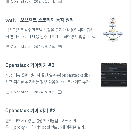
Openstack
· 2024. 10. 4.
format_list_bulleted
textsms
코드를 요구하셔서수정사항 제시받은것 먼저 컨벤션을 맞
https://pinetree0308.tistory.com/237 Openstack
춰준다. 글구,, 예전의 나는 왜 유닛테스트중에 테스트 프
설치 및 모니터링 환경 구성하기 #11. Dev..
록시는 수정하지 않았었을까?근데 메인테이너님이 따로
swift - 오브젝트 스토리지 동작 원리
지적 안해주셨으니 그냥 ..일단 안해야지 functional 테스
| 본 글은 조성수 멘토님 특강을 필기한 내용입니다. 급하
트 코드는 이런식으로 짰다. (물론 zone 코드의 도움을 받
게 받아적다보니 내용 검수가 제대로 되어있지 않습니다 (
았다.)# Licensed under the Apache License,
차후 다듬을 예정)오브젝트 스토리지, 블록 스토리지와 어
Version 2.0 (the "License"); you may# not use
Openstack
· 2024. 9. 26.
format_list_bulleted
textsms
떤 차이점이 있는지를 알아야 한다. 오브젝트 스토리지의
this file except in compliance with the License.
가장 큰 특징 : 무한한 공간을 제공한다.오브젝트 스토리지
You ma..
톺아보기오브젝트 : 데이터 바이너리와 메타데이터의 조
Openstack 기여하기 #3
합데이터 : 이미지, 비디오, 문서와 같은 실제 데이터메타
지금 리뷰 올린 것까지 끝난 열어분! openstacksdk에
데이터 : 데이터에 대한 부가적인 설명 ( GPS 좌표, 글쓴
신규 피처를 추가하는 경우 다음의 .rst 문서에도 추가한
이, 사진기 정보 등)오브젝트는 고유 식별자를 가진다.어
기능에 대한 내용을 넣어주어야 합니당! 다음의 3개 파일
디에 저장이 될지 결정하는 지시자로 쓰인다. 다른말로는
Openstack
· 2024. 9. 12.
format_list_bulleted
textsms
에 자신이 넣은 dns 기능이 있는지 확인해보시고 없다면
분산 파일 시스템이라고도 한다.오브젝트 스토리지는 폴
다시 추가해서 review를 한번 더 올려주세요!
더 구조가 없다.파일 스토리지와 다르게 오브젝트 스토리
https://opendev.org/openstack/openstacksdk/src/branch/master/d
Openstack 기여 하기 #2
지는 폴더 구조를 가지지 않는다.HTTP ..
현재 기여하고있는 명령어 사용법 코드 기여 내
용 _proxy 에 추가한 pool멘토님께 여쭤본 결과,