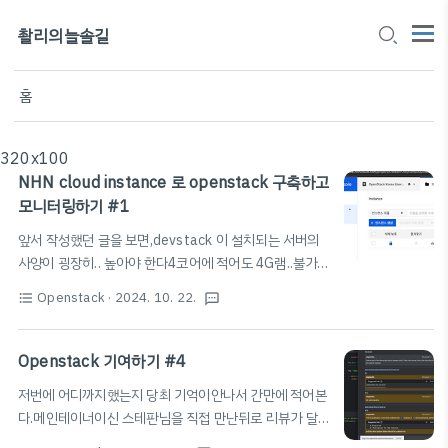
촬리의늘솔길
홈
320x100
NHN cloud instance 로 openstack 구축하고
모니터링하기 #1
앞서 작성했던 글을 보면,devstack 이 설치되는 서버의
사양이 굉장히.. 높아야 한다4코어에 적어도 4G램..불가
하다 나의 예산으로는 그래서 멘토님께서 nhn 리소스를
Openstack
· 2024. 10. 22.
format_list_bulleted
textsms
사용가능하게 해주셨다!!감사하옵니다!! 인스턴스 만드는
건 여타 csp 플랫폼과 같아서, 생략하도록 하겠다. 여기에
는 록키도 있구,, 윈도우 서버도있어서 ( ec2 에도 있는지
Openstack 기여하기 #4
는 제대로 안봐서 잘 모르겠다)이 기회에 록키로 해볼까
저번에 어디까지했는지 당최 기억이안나서 간만에 적어본
싶었지만,그냥 익숙한 우분투로 해보겠다. (이미 일전에 설
다.메인테이너이신 스테판님을 직접 만난뒤로 리뷰가 달
치 해 보았으니까!)사양은 다음과 같이 설정해줬다. 요런
렸다. 리뷰에서 수정사항을 제시하고 + functional test
식으로! 여튼 지난 게시물마냥 또 again ..설치를 해줌