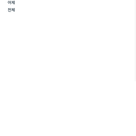
어제
전체
쭈미로운 생활
Copyright ©
All rights reserved.
JJuum
Designed by