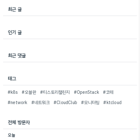
최근 글
인기 글
최근 댓글
태그
#k8s
#오블완
#티스토리챌린지
#OpenStack
#코테
#network
#네트워크
#CloudClub
#모니터링
#ktcloud
전체 방문자
오늘