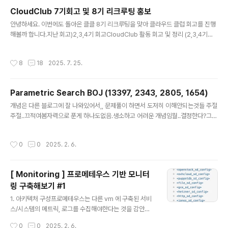
최초로 접속해 데이터를 송수신함 2. gNB ( Next Gener
CloudClub 7기회고 및 8기 리크루팅 홍보
ation NodeB )- 개념 : 5G 전용 무선 기지국- 역할 : UE
글 내용
와의 무선 통신, 무선 자원 관리, 신호 처리, 상위 코어망과
안녕하세요. 이번에도 돌아온 클클 8기 리크루팅을 맞아 클라우드 클럽 회고를 진행
의 데이터 / 제어 신호 전달 3. NG-RAN - 구성 : 복수의 g
해볼까 합니다.지난 회고)2,3,4기 회고CloudClub 활동 회고 및 정리 (2,3,4기를
NB 로 구성된 5G 용 무선 접속망 4. 5GC ( 5G Core N
마치며..) — 촬리의늘솔길5,6기 회고CloudClub 7기 리크루팅 홍보 및 5~6기 회
e..
고 — 촬리의늘솔길 7기는 회장으로 참여했었는데요!그렇기에 더더욱이 모든 클둥
작성시간
8
18
2025. 7. 25.
이들과 함께 가까워지는게 저만의 목표였습니다. 자 각설하고, 7기에서는 어떤 활동
을 했는지 함께 톺아보겠습니다! #1. 스터디cloud-club/rezero-homelab: RE:
Zero부터 시작하는 HomeLab 생활 GitHub - cloud-club/rezero-homela
Parametric Search BOJ (13397, 2343, 2805, 1654)
b: RE:Zero부터 시작하는 HomeLab 생활RE:Zero부터 시작하는 HomeL..
글 내용
개념은 다른 블로그에 잘 나와있어서,, 문제풀이 하면서 도저히 이해안되는것들 주절
주절..끄적여봄자력으로 푼게 하나도없음.생소하고 어려운 개념임뭘..결정한다?그것
부터가 진짜 뭐라는지 모르겠음. 하.. 나는 골드풀기에는 아직 멀었다... 2805# 적어
도 M미터의 나무(M넘어도 됨)를 집에 가져가기 위해서 절단기에 설정할 수 있는 높
작성시간
0
0
2025. 2. 6.
이의 최댓값?import sysN,M = map(int,sys.stdin.readline().split()) trees
= list(map(int,sys.stdin.readline().split()))def solution(): start = 1 end =
max(trees) while start mid: # 나무의 높이가 절단기의 높이보다 크다면..
[ Monitoring ] 프로메테우스 기반 모니터
링 구축해보기 #1
글 내용
1. 아키텍처 구성프로메테우스는 다른 vm 에 구축된 서비
스/시스템의 메트릭, 로그를 수집해야한다는 것을 감안해
서 구축해야한다. [VM1] Node Exporter 컨테이너 (포
작성시간
0
0
2025. 2. 6.