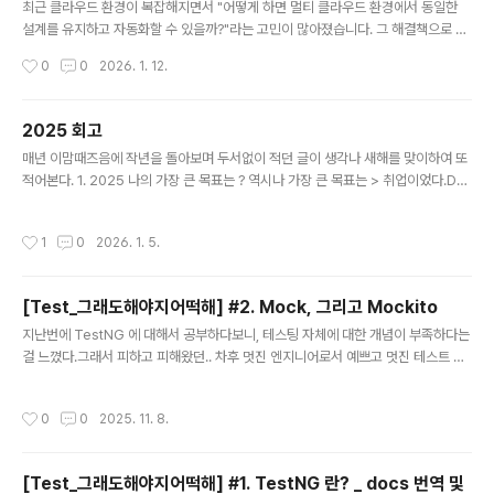
최근 클라우드 환경이 복잡해지면서 "어떻게 하면 멀티 클라우드 환경에서 동일한
설계를 유지하고 자동화할 수 있을까?"라는 고민이 많아졌습니다. 그 해결책으로 등
장한 국제 표준이 바로 TOSCA(Topology and Orchestration Specification
작성시간
0
0
2026. 1. 12.
for Cloud Applications)입니다.오늘은 클라우드 엔지니어라면 한 번쯤 들어봤을
TOSCA의 정체와 활용법을 정리해 보겠습니다.1. TOSCA란 무엇인가? (쉽게 이
해하기)TOSCA는 한마디로 '클라우드 서비스를 위한 표준 설계도(규격)'입니다.우
2025 회고
리가 이케아(IKEA)에서 가구를 사면 조립 설명서가 들어있죠? 그 설명서에는 어떤
글 내용
매년 이맘때즈음에 작년을 돌아보며 두서없이 적던 글이 생각나 새해를 맞이하여 또
부품(나사, 판자)이 필요한지, 그리고 어떤 순서로 조립해야 하는지가 적혀 있습니다.
적어본다. 1. 2025 나의 가장 큰 목표는 ? 역시나 가장 큰 목표는 > 취업이었다.Det
Topology ..
ail)- 기업 규모 : 이름 들으면 알만한 규모의 기업 ( not 스타트업 / 제조업 )- 직무 :
인프라 /클라우드 엔지니어/솔루션 아키텍트 등 클라우드와 어느정도 연이 있는 직
작성시간
1
0
2026. 1. 5.
무나 기업 데브옵스 (마지노선) 그래서 목표를 이루었나? 취업에 성공했다.- 기업 규
모 : B2B 회사라서 모두가 알기는 어려움 - 직무 : 클라우드와 연은 있지만 ( 클라우
드 환경에서 일을 함 ) , 실질적으로 내가 그 환경을 구축하거나 운영하는쪽과는 거리
[Test_그래도해야지어떡해] #2. Mock, 그리고 Mockito
가 멀다. 사실 취준을 하면서 여러 고민들을 할만한 상황에 놓였었다.워라밸이냐 / 개
글 내용
인의 성장이냐이..
지난번에 TestNG 에 대해서 공부하다보니, 테스팅 자체에 대한 개념이 부족하다는
걸 느꼈다.그래서 피하고 피해왔던.. 차후 멋진 엔지니어로서 예쁘고 멋진 테스트 코
드 작성과 튜닝을 할 수 있는 사람이 되기위해..ㅜ몰랐던 개념들에 대해 하나하나 짚
어보고자 한다.뭐부터 공부할까 고민하다가 걍 눈에 보이는것들 먼저 짚어보았다. #
작성시간
0
0
2025. 11. 8.
1. Mock Mock(모의 객체) 은 말 그대로 “진짜 객체처럼 동작하지만 실제 로직은
수행하지 않는 가짜 객체” 테스트 대상 코드가 외부 의존성(데이터베이스, 파일, API
등) 없이 독립적으로 검증될 수 있도록 도와줌.class UserService { private Em
[Test_그래도해야지어떡해] #1. TestNG 란? _ docs 번역 및
ailService emailService; public UserService(EmailServ..