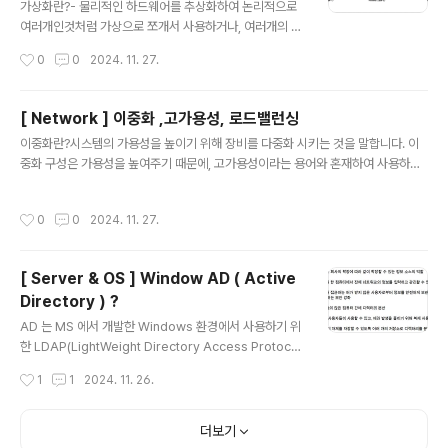
보고 알아두면 좋다.-an 은 옵션이다.[ 옵션 목록 ]-a : 현
가상화란?- 물리적인 하드웨어를 추상화하여 논리적으로
재 다른 PC와 연결(Established)되어 있거나 대기(List
여러개인것처럼 가상으로 쪼개서 사용하거나, 여러개의 실
ening) 중인 상태-l (list..
물 컴퓨팅 자원들을 묶어서 하나의 자원인것처럼 사용하는
작성시간
0
0
2024. 11. 27.
것이다. 하이퍼바이저 : 물리적인 하드웨어를 논리적으로
가상화할 수 있게 해주는 것가상화 계층을 구현해주는 소
프트웨어입니다. 하드웨어 위에서 가상머신을 생성하고,
[ Network ] 이중화 ,고가용성, 로드밸런싱
필요한 만큼 자원 할당해주고, 가상머신들의 요청을 처리
글 내용
이중화란?시스템의 가용성을 높이기 위해 장비를 다중화 시키는 것을 말합니다. 이
해주는 일종의 가상화 매니저라고 보시면된다.하이퍼바이
중화 구성은 가용성을 높여주기 때문에, 고가용성이라는 용어와 혼재하여 사용하기
저는 type1 과 type 2 로 나뉜다. type1 ) type1 은 hos
도 합니다.가용성이란 쉽게말해 하나의 서버 장비가 문제가 생겨도 다른 장비에서 서
t os 없이 하이퍼바이저가 guest os 를 관리하는 것이
비스가 될 수 있도록 구현하는 것을 말합니다. Active-Active / Active-Standb
다. 베어메탈형 하이퍼바이저라고도 불린다.여기서 kvm,
작성시간
0
0
2024. 11. 27.
y 등의 종류가 있습니다.모두 가동되는 방식 / 두대중 하나만 가동이 되고 하나는 장
hyper-v 를 예로 들 수 있다. type2 )type2 는 host os
애 발생시를 대비해서 준비상태로 대기시키는것을 의미합니다. AWS의 RDS를 사
위..
용하면 Active-Standby형태의 HA구성을 쉽게 할 수 있습니다. Multi-AZ기능을
[ Server & OS ] Window AD ( Active
사용하면 동기(sync)방식으로 다른 AZ에 standby 서버와 데이터를 동기화합니
Directory ) ?
다. 고가용성이란? 가용성이란, ..
글 내용
AD 는 MS 에서 개발한 Windows 환경에서 사용하기 위
한 LDAP(LightWeight Directory Access Protoco
l) 디렉터리 서비스(Directory Service)이다.디렉터리
작성시간
1
1
2024. 11. 26.
서비스라는 용어자체가 조금 생소할 수 있는데 사전적 의
미로는 다음과 같다.디렉터리 서비스 – 네트워크 내에 분산
되어 있는 디렉터리를 일원적으로 관리하여, 디렉터리에
더보기
수용되어 있는 정보의 검색, 변경, 추가, 삭제 등 디렉터리