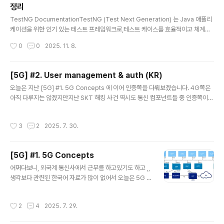
정리
글 내용
TestNG DocumentationTestNG (Test Next Generation) 는 Java 애플리
케이션을 위한 인기 있는 테스트 프레임워크로,테스트 케이스를 효율적이고 체계적
으로 실행할 수 있도록 도와준다.이 프레임워크의 핵심 기능 중 하나는 테스트 매개
작성시간
0
0
2025. 11. 8.
변수화(parameterization) 로,하나의 테스트 메서드를 서로 다른 데이터 세트로
반복 실행할 수 있게 해준다. 🔹 주요 특징 (Key Features)강력한 테스트 프레임워
크 (Powerful Testing Framework)JUnit의 발전형 (Successor to JUnit)유
[5G] #2. User management & auth (KR)
연한 테스트 제어 (Easy Test Control)확장된 기능 (Enhanced Functionality)
글 내용
오늘은 지난 [5G] #1. 5G Concepts 에 이어 인증쪽을 다뤄보겠습니다. 4G쪽은
🔸 TestNG의 주요 기능어노테이션(An..
아직 다루지는 않겠지만지난 SKT 해킹 사건 역시도 통신 컴포넌트들 중 인증쪽이
해킹당했기에 이런 사태가 발발했는데요.간단히 말씀드리자면, (4G) HSS 서버 3대
에 악성코드를 심어 약 9.7GB 분량의 가입자 유심(USIM) 관련 정보(가입자 인증키
작성시간
3
2
2025. 7. 30.
(Ki), IMSI, 전화번호 등)를 탈취한 사건입니다. HSS4G(LTE) 코어 네트워크의 핵
심 가입자 관리 시스템가입자 인증 정보 (IMSI, 인증키, 프로필, 정책 , 위치 등 )를 일
괄 정리가입자 인증, 위치 관리, 로밍, 정책 제공 등 모든 관련 기능을 한 시스템에서
[5G] #1. 5G Concepts
직접 수행데이터 베이스 역할과 인증 /프로토콜 연산까지 자체 담당 이처럼 4G에서
글 내용
의 H..
어쩌다보니, 외국계 통신사에서 근무를 하고있기도 하고 ,,
생각보다 관련된 한국어 자료가 많이 없어서 오늘은 5G 아
키텍처와 용어에 대해 간단히 알아보는 시간을 가져보도록
하겠습니다.5G 코어 아키텍처의 주요 구성요소는 다음과
작성시간
2
4
2025. 7. 29.
같습니다.1. UE ( User Equipment )- 개념 : 스마트폰, I
oT , 디바이스, 차량 등 사용자의 단말- 역할: 네트워크에