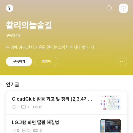
검색하기
티스토리
촬리의늘솔길
구독자
14
부 명예 성공 권력 자유를 원하는 소박한 엔지니어입니다.
구독하기
방명록
신고하기 레이어
열기
인기글
CloudClub 활동 회고 및 정리 (2,3,4기를
마치며..)
1
3
조회
15
LG그램 화면 떨림 해결법
0
0
조회
9