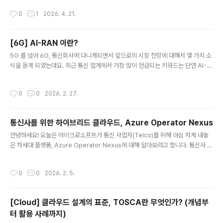
상 스트리밍, 웹 트래픽, 파일 전송 등 성격이 서로 다른 데이터가 동시에 흐른다.Qo
작성시간
0
1
2026. 4. 21.
S는 이 중에서 지연에 민감하거나 반드시 보장되어야 하는 트래픽을 먼저 처리하도
록 네트워크를 제어한다.쉽게 말해,“모든 데이터를 똑같이 처리하지 말고,중요한 데
이터는 빠르고 안정적으로,덜 중요한 데이터는 상황에 따라 처리하자” 라는 개념이
[6G] AI-RAN 이란?
다.2. QoS는 왜 필요한가?네트워크 자원(대역폭, 처리 능력)은 무한하지 않다.트래
글 내용
픽이 몰리는 순간, 아무런 제어가..
5G 를 넘어 6G, 통신회사에 다니게되면서 앞으로의 시장 전망에 대해서 몇 가지 소
식을 듣게 되었는데요. 최근 통신 업계에서 가장 많이 언급되는 키워드는 단연 AI-R
AN입니다. 단순히 “6G는 더 빠르다”는 수준이 아니라, 통신 인프라의 구조 자체가
바뀌고 있다는 점에서 상당히 흥미로운 변화라고 생각합니다. 오늘은 6G와 AI-RA
작성시간
0
0
2026. 2. 27.
N이 무엇인지, 5G와 무엇이 다른지, 그리고 왜 업계가 이 기술에 주목하는지 정리해
보려고 합니다.1. 5G와 6G의 본질적인 차이5G까지의 통신은 기본적으로 “사람을
연결하는 네트워크”였습니다.고화질 영상 스트리밍, 모바일 게임, 초고속 다운로드
통신사를 위한 하이브리드 클라우드, Azure Operator Nexus
등 사람이 소비하는 데이터 중심 구조였습니다.하지만 6G는 방향이 다릅니다.6G는
글 내용
AI와 기계를 연결하는 네트워크입니다. 구분5..
안녕하세요! 오늘은 마이크로소프트가 통신 사업자(Telco)를 위해 야심 차게 내놓
은 차세대 플랫폼, Azure Operator Nexus에 대해 알아보려고 합니다. 통신사 네
트워크는 일반적인 서비스보다 훨씬 까다로운 성능과 안정성을 요구하는데요. 과연
마이크로소프트는 어떤 솔루션으로 이 문제를 해결했을까요? 핵심 내용을 한눈에 들
작성시간
0
0
2026. 2. 5.
어오게 정리했습니다. 🚀1. Azure Operator Nexus란 무엇인가요?Azure Ope
rator Nexus는 한마디로 '통신사급(Carrier-grade) 성능을 갖춘 차세대 하이브
리드 클라우드 플랫폼'입니다.과거의 통신망이 전용 하드웨어 장비 중심이었다면, 이
[Cloud] 클라우드 설계의 표준, TOSCA란 무엇인가? (개념부
제는 클라우드 기술을 이용해 소프트웨어 중심으로 변하고 있습니다. 이 플랫폼은 통
터 활용 사례까지)
신사의 데이터센터 내에 위치..
글 내용