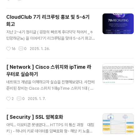
트 9100)[VM2] Node Exporter 컨테이너 (포트 910
0)[모니터링 서버 VM] Prometheus 컨테이너 (포트 90
90) + Grafana 컨테이너 (포트 3000) 2. 모니터링 서
CloudClub 7기 리크루팅 홍보 및 5~6기
버 vm 설정 2.1 Prometheus 구성config 예제 파일 htt
회고
ps://github.com/prometheus/prometheus/blob/
글 내용
release-3.1/config/testdata/conf.good.yml pro
지난 2~4기 정리글 ( 굉장히 빠르게 후다닥닥 적어서 ,,ㅎ
metheus/config/testdata/conf.good.yml at relea
민망하군뇨) 을 이어서7기 리크루팅을 맞아 5~6기 회고
se-3.1 · ..
를 진행해보려고 합니다본격 회고 시작 전에,, 홍보하나 하
작성시간
16
0
2025. 1. 26.
고가겠습니다.7기 리크루팅 시작!!저는 이번 7기는 .. 세월
이 흐르고 흘러서 회장으로 참여합니다.2기때부터 애정을
갖고 참여해온클라우드 클럽이 조금 더 지속가능한 단체
[ Network ] Cisco 스위치와 ipTime 라
로, 커뮤니티로써 심지를 단단히 할 수 있도록 기여해볼 예
우터로 실습하기
정이에요! 7기 리크루팅이 궁금하시다면? 아래 접은글 참
글 내용
고해주세요! 더보기 [☁️Cloud Club 7기 리크루팅☁️]안
네트워크 개념을 이해하고자 실습을 진행해보았다. 사전에
녕하세요,폭 넓은 클라우드 인프라 경험을 추구하는 Clou
준비된 장비는 Cisco 스위치 1대ipTime 스위치 1대 ( 게
d Club(클클)입니다.저희 클클은 클라우드 기술에 관심이
이트웨이, dhcp 용) Mission 1 ) DHCP 기능을 동작하게
작성시간
2
0
2025. 1. 7.
있는 대학생과 현직자가 모여 함께 성장하는 vendor-ne
해라! 조건)- DHCP 설정 조건 : 10.10.10.0/24- DHCP
utral 클라..
로 할 수 있는 IP 할당 범위 지정하기- 스위치에 통신 할 때
VLAN 10 할당하기- 2개의 PC 를 스위치에 붙여서 ping
[ Security ] SSL 암복호화
통신하기 과정 요약 ) 라우터(공유기) 설정 페이지에서 dh
글 내용
아익... 이모티콘 못생겼다.... HTTPS 의 통신 과정 대칭
cp 설정 및, ip 대역을 설정해준다.각 pc 에 랜선을 꽂아
키 ) - 하나의 키로 데이터를 암복호화 함- 해당 키 노출시
스위치의 1,2번 포트에 연결해준다.스위치에 putty 로 se
치명적인 문제 발생 비대칭 키 )- 공개키와 개인키로 암복
rial 포트로 접속하여 vlan 10을 생성해준다.윈도우 pc 방