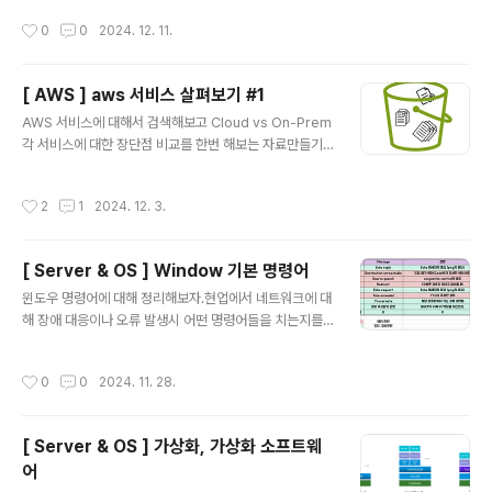
호화 수행- 공개키로 데이터 암호화 하면, 반드시 개인키로
화벽 (icmp) 열어줬다.우리는 스위치에서 직접 dhcp 통..
작성시간
0
0
2024. 12. 11.
만 복호화 가능하고, 개인키로 데이터를 암호화 하면 공개
키로만 복호화 가능함. 개인키는 비밀키 또는 비공개 키라
고도 불린다. 비대칭키는 보안성이좋지만, 구현어렵고 암
[ AWS ] aws 서비스 살펴보기 #1
복호화 속도 느리다. 암호화 - 개인 키, 복호화 - 공개 키
글 내용
인증을 위한 목적이다. 즉, 서버에서 개인 키로 데이터를 암
AWS 서비스에 대해서 검색해보고 Cloud vs On-Prem
호화해서 보냈고 클라이언트에서 공개 키로 복호화가 된다
각 서비스에 대한 장단점 비교를 한번 해보는 자료만들기1.
면 해당 서버는 클라이언트 입장에서 신뢰할 수 있다고 판
Computing0) basic networkVPC논리적으로 격리된
단할 수 있다. HTTPS 는 응용 계층 프로토콜인 HTTP
가상 네트워크, ‘네트워크’ 와 유사한개념subnetvpc 의 i
작성시간
2
1
2024. 12. 3.
와 전..
p 주소 범위하나의 서브넷은 하나의 az 에 있을 수 있음A
Z물리적으로 분리된 데이터 센터Local Zonesaws regi
on 의 확장자체적으로 인터넷 연결됨1) EC2AWS에서 가
[ Server & OS ] Window 기본 명령어
장 기본적이면서 널리 쓰이는 인프라로 인터넷에 연결된
글 내용
가상서버를 제공함클라우드에서 컴퓨팅 파워의 규모를 자
윈도우 명령어에 대해 정리해보자.현업에서 네트워크에 대
유자재로 변경할 수 있는 웹 서비스AutoScalingEC2의
해 장애 대응이나 오류 발생시 어떤 명령어들을 치는지를
간단한 웹 서비스 인터페이스를 통해 간편하게 필요한 용
파악해본다. [ 네트워크 명령어 ]ipconfig /all: 아이피, m
량을 얻고 구성할 수 있음컴퓨팅 리소스에 대한 포괄적..
ac 주소 확인 netstat -an : 네트워크 연결 상태 확인실질
작성시간
0
0
2024. 11. 28.
적으로 해당 서버에 네트워크를 접속한 정보를 볼 수가 있
다. 접속 / 접속 시도 / 접속 종료 / 등방화벽 로그를 보거나
하면 되지만, 트래픽이 방화벽을 제대로 타지 않을 때 로컬
[ Server & OS ] 가상화, 가상화 소프트웨
로 직접명령어를 입력한다고 한다. 특정 포트가 열려 있는
어
지, 리스닝 상태인지, 통신이 되면 상태값이 바뀌기 때문에
글 내용