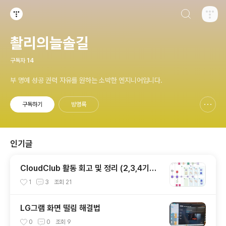
검색하기
티스토리
촬리의늘솔길
구독자
14
부 명예 성공 권력 자유를 원하는 소박한 엔지니어입니다.
구독하기
방명록
신고하기 레이어
열기
인기글
CloudClub 활동 회고 및 정리 (2,3,4기를
마치며..)
1
3
조회
21
LG그램 화면 떨림 해결법
0
0
조회
9