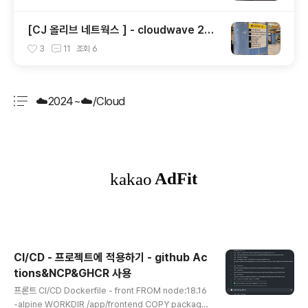
[CJ 올리브 네트웍스 ] - cloudwave 2기
후기 *3기 모집 기념..
3
11
조회
6
☁️2024~☁️/Cloud
분류 전체보기
주요 글 목록
CI/CD - 프로젝트에 적용하기 - github Ac
tions&NCP&GHCR 사용
글 내용
프론트 CI/CD Dockerfile - front FROM node:18.16
-alpine WORKDIR /app/frontend COPY package