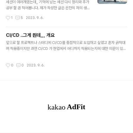
Karpenter 에 대하여
port # documentation. # This workf..
세션이 여러개였는데,, 기억에 남는 세션 다시 정리와 추가
공부 할 겸 적어봅니다. 제가 작성한 글은 온전히 저의 생각
이 아닌 타 기술블로그와 가끔 저의 두서없는 감탄사가 융
작성시간
1
5
2023. 9. 6.
합된 짬뽕글로 ... 여러 기술블로그를 찾기 귀찮으신 분들께
그저 정리용도로 추천드립니다. [ EKS 비용 절감 관련 세
션 中 Karpenter 에 대하여 ] 세션에서 들은 내용 + 추가
CI/CD ..그게 뭔데,,, 개요
적으로 알아본 내용을 적었습니다. 1. 스팟 인스턴스 & 적
글 내용
앞으로 할 프로젝트나 스터디에 CI/CD를 중점적으로 도입하고 싶었고 혼자 긁적대
절한 노드 선택 비용 절감을 위해서는 spot Instance 와
며 적용중이지만 과연 CI/CD 가 현업에서 어디까지 적용되는지에 대한 의문이 있었
적절한 노드 선택을 권장하셨다. spot 인스턴스는 On-d
다. 좋은기회로 당근마켓 백엔드 개발자이신 분의 말씀을 듣고 해당 글을 작성해본
emand Instance 대비 가격이 매우 저렴하지만, Instan
다. (어찌보면 추후 면접 준비를 위해 다시 공부해야할..) CI란 무엇인가 CI 란 뭐라고
ce 가 언제든 종료될 수 있다는것이 단점이다. (이에 대한
작성시간
0
0
2023. 9. 6.
생각하시나요? 라고 물었을 때 “지속적 통합” 이요.. “빌드하는 과정” 이아닐까요?
내용은 추후에 더 다루는것이 좋을 것 같..
라고 밖에 대답하지 못하는 사람이 있다면 (바로 나) 한번쯤 다시 생각해보면 좋다.
그래, 사전적 의미. 좋지, 통합? 통합 맞지. 근데 코드를 통합한다면 통합시에 여러 문
제가 생기지 않을까? 라는 생각도 해봐야한다. 즉, CI라 함은 그저 코드를 합친다 의
의미를 지니고만 있는 통합이 아닌..