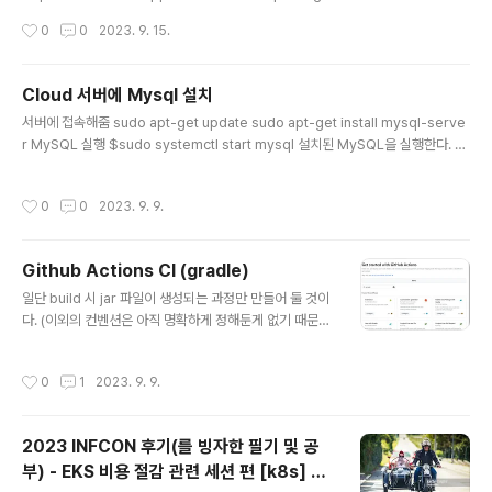
*.json ./ RUN yarn install COPY . . EXPOSE 3000
작성시간
0
0
2023. 9. 15.
CMD ["npm", "start"]CICD -front name: Build and
Deploy Docker Image on: push: branches: - mai
n - develop jobs: build: runs-on: ubuntu-latest s
Cloud 서버에 Mysql 설치
trategy: matrix: node-version: [18] name: Node
글 내용
서버에 접속해줌 sudo apt-get update sudo apt-get install mysql-serve
${{ matrix.node-version }} sample steps: - nam
r MySQL 실행 $sudo systemctl start mysql 설치된 MySQL을 실행한다. 외
e: Checkout code uses: action..
부에서 접근이 가능하도록 MySQL 포트 개방 $ sudo ufw allow mysql 서버가
시작될 때마다, 자동으로 MySQL 실행 $sudo systemctl enable mysql 위의
작성시간
0
0
2023. 9. 9.
명령어로 리눅스 서버가 재시작되면, 자동으로 MySQL도 실행되도록 처리 우선 로
그인을 해야하는데, 설치된 기본 root계정의 비밀번호는 리눅스 계정의 비밀번호와
동일합니다. $ sudo /usr/bin/mysql -u root -p 위의 명령어를 치면 root계정
Github Actions CI (gradle)
으로 mysql에 로그인을 하게 되는데, 위..
글 내용
일단 build 시 jar 파일이 생성되는 과정만 만들어 둘 것이
다. (이외의 컨벤션은 아직 명확하게 정해둔게 없기 때문에
추후 수정 예정) Github workflows! 맨 처음 텅 빈 코드
부터 짜기에는 어려움이 있으니 깃헙측에서 친절하게 템플
작성시간
0
1
2023. 9. 9.
릿을 제공한다. Java With Gradle 이라는 것을 이용하여
configure 해보겠다. # This workflow uses actions
that are not certified by GitHub. # They are prov
2023 INFCON 후기(를 빙자한 필기 및 공
ided by a third-party and are governed by # se
부) - EKS 비용 절감 관련 세션 편 [k8s] 中
parate terms of service, privacy policy, and sup
글 내용