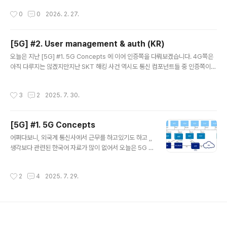
바뀌고 있다는 점에서 상당히 흥미로운 변화라고 생각합니다. 오늘은 6G와 AI-RA
작성시간
0
0
2026. 2. 27.
N이 무엇인지, 5G와 무엇이 다른지, 그리고 왜 업계가 이 기술에 주목하는지 정리해
보려고 합니다.1. 5G와 6G의 본질적인 차이5G까지의 통신은 기본적으로 “사람을
연결하는 네트워크”였습니다.고화질 영상 스트리밍, 모바일 게임, 초고속 다운로드
[5G] #2. User management & auth (KR)
등 사람이 소비하는 데이터 중심 구조였습니다.하지만 6G는 방향이 다릅니다.6G는
글 내용
AI와 기계를 연결하는 네트워크입니다. 구분5..
오늘은 지난 [5G] #1. 5G Concepts 에 이어 인증쪽을 다뤄보겠습니다. 4G쪽은
아직 다루지는 않겠지만지난 SKT 해킹 사건 역시도 통신 컴포넌트들 중 인증쪽이
해킹당했기에 이런 사태가 발발했는데요.간단히 말씀드리자면, (4G) HSS 서버 3대
에 악성코드를 심어 약 9.7GB 분량의 가입자 유심(USIM) 관련 정보(가입자 인증키
작성시간
3
2
2025. 7. 30.
(Ki), IMSI, 전화번호 등)를 탈취한 사건입니다. HSS4G(LTE) 코어 네트워크의 핵
심 가입자 관리 시스템가입자 인증 정보 (IMSI, 인증키, 프로필, 정책 , 위치 등 )를 일
괄 정리가입자 인증, 위치 관리, 로밍, 정책 제공 등 모든 관련 기능을 한 시스템에서
[5G] #1. 5G Concepts
직접 수행데이터 베이스 역할과 인증 /프로토콜 연산까지 자체 담당 이처럼 4G에서
글 내용
의 H..
어쩌다보니, 외국계 통신사에서 근무를 하고있기도 하고 ,,
생각보다 관련된 한국어 자료가 많이 없어서 오늘은 5G 아
키텍처와 용어에 대해 간단히 알아보는 시간을 가져보도록
하겠습니다.5G 코어 아키텍처의 주요 구성요소는 다음과
작성시간
2
4
2025. 7. 29.
같습니다.1. UE ( User Equipment )- 개념 : 스마트폰, I
oT , 디바이스, 차량 등 사용자의 단말- 역할: 네트워크에
최초로 접속해 데이터를 송수신함 2. gNB ( Next Gener
ation NodeB )- 개념 : 5G 전용 무선 기지국- 역할 : UE
와의 무선 통신, 무선 자원 관리, 신호 처리, 상위 코어망과