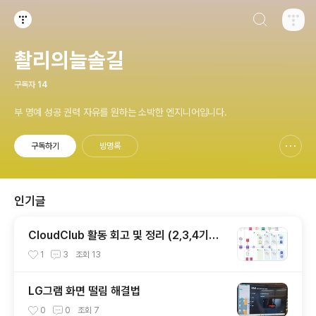
검색하기
티스토리
촬리의늘솔길
구독자
14
부 명예 성공 권력 자유를 원하는 소박한 엔지니어입니다.
구독하기
방명록
신고하기 레이어
열기
인기글
CloudClub 활동 회고 및 정리 (2,3,4기를
마치며..)
1
3
조회
13
LG그램 화면 떨림 해결법
0
0
조회
7