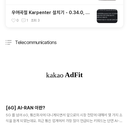
우여곡절 Karpenter 설치기 - 0.34.0, ek
s 1.29 ver
0
1
조회
3
Telecommunications
분류 전체보기
주요 글 목록
[6G] AI-RAN 이란?
글 내용
5G 를 넘어 6G, 통신회사에 다니게되면서 앞으로의 시장 전망에 대해서 몇 가지 소
식을 듣게 되었는데요. 최근 통신 업계에서 가장 많이 언급되는 키워드는 단연 AI-R
AN입니다. 단순히 “6G는 더 빠르다”는 수준이 아니라, 통신 인프라의 구조 자체가