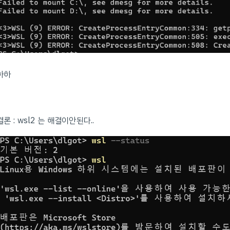
하하
결론 : wsl2 는 해결이안된다..