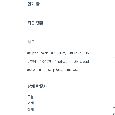
인기 글
최근 댓글
태그
#OpenStack
#모니터링
#CloudClub
#코테
#오블완
#network
#ktcloud
#k8s
#티스토리챌린지
#네트워크
전체 방문자
오늘
어제
전체