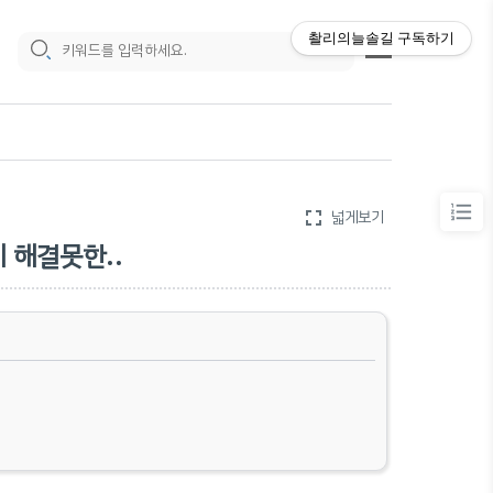
촬리의늘솔길
구독하기
fullscreen
넓게보기
이제 해결못한..