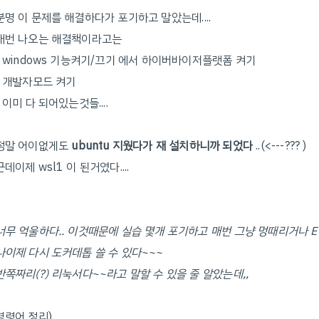
분명 이 문제를 해결하다가 포기하고 말았는데....
매번 나오는 해결책이라고는
- windows 기능켜기/끄기 에서 하이버바이저플랫폼 켜기
- 개발자모드 켜기
- 이미 다 되어있는것들....
정말 어이없게도
ubuntu 지웠다가 재 설치하니까 되었다
..(<---??? )
근데이제 wsl1 이 된거였다....
너무 억울하다.. 이것때문에 실습 몇개 포기하고 매번 그냥 멍때리거나 EC2
나이제 다시 도커데톱 쓸 수 있다~~~
반쪽짜리(?) 리눅서다~~라고 말할 수 있을 줄 알았는데,,
명령어 정리)