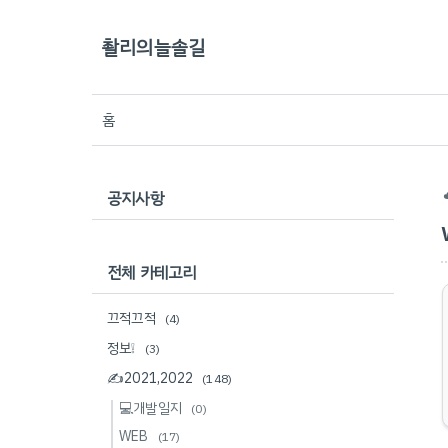
촬리의늘솔길
홈
공지사항
전체 카테고리
끄적끄적
(4)
정보❕
(3)
✍2021,2022
(148)
💻개발일지
(0)
WEB
(17)