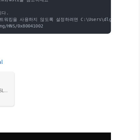
니다.
트워킹을 사용하지 않도록 설정하려면 C:\Users\dlgot\.wslconf
ng/HNS/0x80041002
al
SL을