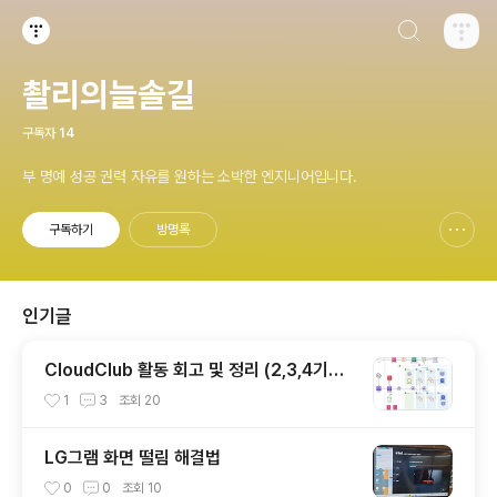
검색하기
티스토리
촬리의늘솔길
구독자
14
부 명예 성공 권력 자유를 원하는 소박한 엔지니어입니다.
구독하기
방명록
신고하기 레이어
열기
인기글
CloudClub 활동 회고 및 정리 (2,3,4기를
마치며..)
1
3
조회
20
LG그램 화면 떨림 해결법
0
0
조회
10