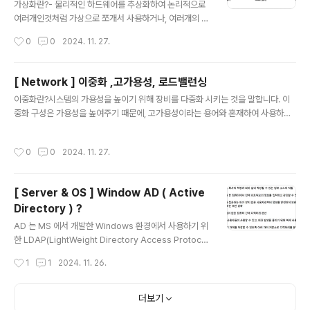
보고 알아두면 좋다.-an 은 옵션이다.[ 옵션 목록 ]-a : 현
가상화란?- 물리적인 하드웨어를 추상화하여 논리적으로
재 다른 PC와 연결(Established)되어 있거나 대기(List
여러개인것처럼 가상으로 쪼개서 사용하거나, 여러개의 실
ening) 중인 상태-l (list..
물 컴퓨팅 자원들을 묶어서 하나의 자원인것처럼 사용하는
작성시간
0
0
2024. 11. 27.
것이다. 하이퍼바이저 : 물리적인 하드웨어를 논리적으로
가상화할 수 있게 해주는 것가상화 계층을 구현해주는 소
프트웨어입니다. 하드웨어 위에서 가상머신을 생성하고,
[ Network ] 이중화 ,고가용성, 로드밸런싱
필요한 만큼 자원 할당해주고, 가상머신들의 요청을 처리
글 내용
이중화란?시스템의 가용성을 높이기 위해 장비를 다중화 시키는 것을 말합니다. 이
해주는 일종의 가상화 매니저라고 보시면된다.하이퍼바이
중화 구성은 가용성을 높여주기 때문에, 고가용성이라는 용어와 혼재하여 사용하기
저는 type1 과 type 2 로 나뉜다. type1 ) type1 은 hos
도 합니다.가용성이란 쉽게말해 하나의 서버 장비가 문제가 생겨도 다른 장비에서 서
t os 없이 하이퍼바이저가 guest os 를 관리하는 것이
비스가 될 수 있도록 구현하는 것을 말합니다. Active-Active / Active-Standb
다. 베어메탈형 하이퍼바이저라고도 불린다.여기서 kvm,
작성시간
0
0
2024. 11. 27.
y 등의 종류가 있습니다.모두 가동되는 방식 / 두대중 하나만 가동이 되고 하나는 장
hyper-v 를 예로 들 수 있다. type2 )type2 는 host os
애 발생시를 대비해서 준비상태로 대기시키는것을 의미합니다. AWS의 RDS를 사
위..
용하면 Active-Standby형태의 HA구성을 쉽게 할 수 있습니다. Multi-AZ기능을
[ Server & OS ] Window AD ( Active
사용하면 동기(sync)방식으로 다른 AZ에 standby 서버와 데이터를 동기화합니
Directory ) ?
다. 고가용성이란? 가용성이란, ..
글 내용
AD 는 MS 에서 개발한 Windows 환경에서 사용하기 위
한 LDAP(LightWeight Directory Access Protoco
l) 디렉터리 서비스(Directory Service)이다.디렉터리
작성시간
1
1
2024. 11. 26.
서비스라는 용어자체가 조금 생소할 수 있는데 사전적 의
미로는 다음과 같다.디렉터리 서비스 – 네트워크 내에 분산
되어 있는 디렉터리를 일원적으로 관리하여, 디렉터리에
더보기
수용되어 있는 정보의 검색, 변경, 추가, 삭제 등 디렉터리