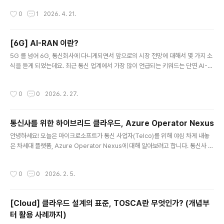
상 스트리밍, 웹 트래픽, 파일 전송 등 성격이 서로 다른 데이터가 동시에 흐른다.Qo
작성시간
0
1
2026. 4. 21.
S는 이 중에서 지연에 민감하거나 반드시 보장되어야 하는 트래픽을 먼저 처리하도
록 네트워크를 제어한다.쉽게 말해,“모든 데이터를 똑같이 처리하지 말고,중요한 데
이터는 빠르고 안정적으로,덜 중요한 데이터는 상황에 따라 처리하자” 라는 개념이
[6G] AI-RAN 이란?
다.2. QoS는 왜 필요한가?네트워크 자원(대역폭, 처리 능력)은 무한하지 않다.트래
글 내용
픽이 몰리는 순간, 아무런 제어가..
5G 를 넘어 6G, 통신회사에 다니게되면서 앞으로의 시장 전망에 대해서 몇 가지 소
식을 듣게 되었는데요. 최근 통신 업계에서 가장 많이 언급되는 키워드는 단연 AI-R
AN입니다. 단순히 “6G는 더 빠르다”는 수준이 아니라, 통신 인프라의 구조 자체가
바뀌고 있다는 점에서 상당히 흥미로운 변화라고 생각합니다. 오늘은 6G와 AI-RA
작성시간
0
0
2026. 2. 27.
N이 무엇인지, 5G와 무엇이 다른지, 그리고 왜 업계가 이 기술에 주목하는지 정리해
보려고 합니다.1. 5G와 6G의 본질적인 차이5G까지의 통신은 기본적으로 “사람을
연결하는 네트워크”였습니다.고화질 영상 스트리밍, 모바일 게임, 초고속 다운로드
통신사를 위한 하이브리드 클라우드, Azure Operator Nexus
등 사람이 소비하는 데이터 중심 구조였습니다.하지만 6G는 방향이 다릅니다.6G는
글 내용
AI와 기계를 연결하는 네트워크입니다. 구분5..
안녕하세요! 오늘은 마이크로소프트가 통신 사업자(Telco)를 위해 야심 차게 내놓
은 차세대 플랫폼, Azure Operator Nexus에 대해 알아보려고 합니다. 통신사 네
트워크는 일반적인 서비스보다 훨씬 까다로운 성능과 안정성을 요구하는데요. 과연
마이크로소프트는 어떤 솔루션으로 이 문제를 해결했을까요? 핵심 내용을 한눈에 들
작성시간
0
0
2026. 2. 5.
어오게 정리했습니다. 🚀1. Azure Operator Nexus란 무엇인가요?Azure Ope
rator Nexus는 한마디로 '통신사급(Carrier-grade) 성능을 갖춘 차세대 하이브
리드 클라우드 플랫폼'입니다.과거의 통신망이 전용 하드웨어 장비 중심이었다면, 이
[Cloud] 클라우드 설계의 표준, TOSCA란 무엇인가? (개념부
제는 클라우드 기술을 이용해 소프트웨어 중심으로 변하고 있습니다. 이 플랫폼은 통
터 활용 사례까지)
신사의 데이터센터 내에 위치..
글 내용