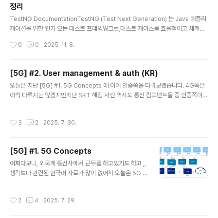
정리
글 내용
TestNG DocumentationTestNG (Test Next Generation) 는 Java 애플리
케이션을 위한 인기 있는 테스트 프레임워크로,테스트 케이스를 효율적이고 체계적
으로 실행할 수 있도록 도와준다.이 프레임워크의 핵심 기능 중 하나는 테스트 매개
작성시간
0
0
2025. 11. 8.
변수화(parameterization) 로,하나의 테스트 메서드를 서로 다른 데이터 세트로
반복 실행할 수 있게 해준다. 🔹 주요 특징 (Key Features)강력한 테스트 프레임워
크 (Powerful Testing Framework)JUnit의 발전형 (Successor to JUnit)유
[5G] #2. User management & auth (KR)
연한 테스트 제어 (Easy Test Control)확장된 기능 (Enhanced Functionality)
글 내용
오늘은 지난 [5G] #1. 5G Concepts 에 이어 인증쪽을 다뤄보겠습니다. 4G쪽은
🔸 TestNG의 주요 기능어노테이션(An..
아직 다루지는 않겠지만지난 SKT 해킹 사건 역시도 통신 컴포넌트들 중 인증쪽이
해킹당했기에 이런 사태가 발발했는데요.간단히 말씀드리자면, (4G) HSS 서버 3대
에 악성코드를 심어 약 9.7GB 분량의 가입자 유심(USIM) 관련 정보(가입자 인증키
작성시간
3
2
2025. 7. 30.
(Ki), IMSI, 전화번호 등)를 탈취한 사건입니다. HSS4G(LTE) 코어 네트워크의 핵
심 가입자 관리 시스템가입자 인증 정보 (IMSI, 인증키, 프로필, 정책 , 위치 등 )를 일
괄 정리가입자 인증, 위치 관리, 로밍, 정책 제공 등 모든 관련 기능을 한 시스템에서
[5G] #1. 5G Concepts
직접 수행데이터 베이스 역할과 인증 /프로토콜 연산까지 자체 담당 이처럼 4G에서
글 내용
의 H..
어쩌다보니, 외국계 통신사에서 근무를 하고있기도 하고 ,,
생각보다 관련된 한국어 자료가 많이 없어서 오늘은 5G 아
키텍처와 용어에 대해 간단히 알아보는 시간을 가져보도록
하겠습니다.5G 코어 아키텍처의 주요 구성요소는 다음과
작성시간
2
4
2025. 7. 29.
같습니다.1. UE ( User Equipment )- 개념 : 스마트폰, I
oT , 디바이스, 차량 등 사용자의 단말- 역할: 네트워크에