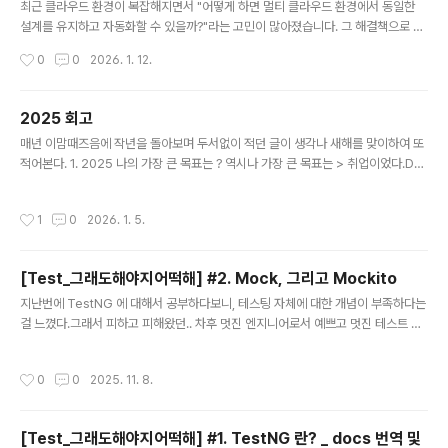
최근 클라우드 환경이 복잡해지면서 "어떻게 하면 멀티 클라우드 환경에서 동일한
설계를 유지하고 자동화할 수 있을까?"라는 고민이 많아졌습니다. 그 해결책으로 등
장한 국제 표준이 바로 TOSCA(Topology and Orchestration Specification
작성시간
0
0
2026. 1. 12.
for Cloud Applications)입니다.오늘은 클라우드 엔지니어라면 한 번쯤 들어봤을
TOSCA의 정체와 활용법을 정리해 보겠습니다.1. TOSCA란 무엇인가? (쉽게 이
해하기)TOSCA는 한마디로 '클라우드 서비스를 위한 표준 설계도(규격)'입니다.우
2025 회고
리가 이케아(IKEA)에서 가구를 사면 조립 설명서가 들어있죠? 그 설명서에는 어떤
글 내용
매년 이맘때즈음에 작년을 돌아보며 두서없이 적던 글이 생각나 새해를 맞이하여 또
부품(나사, 판자)이 필요한지, 그리고 어떤 순서로 조립해야 하는지가 적혀 있습니다.
적어본다. 1. 2025 나의 가장 큰 목표는 ? 역시나 가장 큰 목표는 > 취업이었다.Det
Topology ..
ail)- 기업 규모 : 이름 들으면 알만한 규모의 기업 ( not 스타트업 / 제조업 )- 직무 :
인프라 /클라우드 엔지니어/솔루션 아키텍트 등 클라우드와 어느정도 연이 있는 직
작성시간
1
0
2026. 1. 5.
무나 기업 데브옵스 (마지노선) 그래서 목표를 이루었나? 취업에 성공했다.- 기업 규
모 : B2B 회사라서 모두가 알기는 어려움 - 직무 : 클라우드와 연은 있지만 ( 클라우
드 환경에서 일을 함 ) , 실질적으로 내가 그 환경을 구축하거나 운영하는쪽과는 거리
[Test_그래도해야지어떡해] #2. Mock, 그리고 Mockito
가 멀다. 사실 취준을 하면서 여러 고민들을 할만한 상황에 놓였었다.워라밸이냐 / 개
글 내용
인의 성장이냐이..
지난번에 TestNG 에 대해서 공부하다보니, 테스팅 자체에 대한 개념이 부족하다는
걸 느꼈다.그래서 피하고 피해왔던.. 차후 멋진 엔지니어로서 예쁘고 멋진 테스트 코
드 작성과 튜닝을 할 수 있는 사람이 되기위해..ㅜ몰랐던 개념들에 대해 하나하나 짚
어보고자 한다.뭐부터 공부할까 고민하다가 걍 눈에 보이는것들 먼저 짚어보았다. #
작성시간
0
0
2025. 11. 8.
1. Mock Mock(모의 객체) 은 말 그대로 “진짜 객체처럼 동작하지만 실제 로직은
수행하지 않는 가짜 객체” 테스트 대상 코드가 외부 의존성(데이터베이스, 파일, API
등) 없이 독립적으로 검증될 수 있도록 도와줌.class UserService { private Em
[Test_그래도해야지어떡해] #1. TestNG 란? _ docs 번역 및
ailService emailService; public UserService(EmailServ..