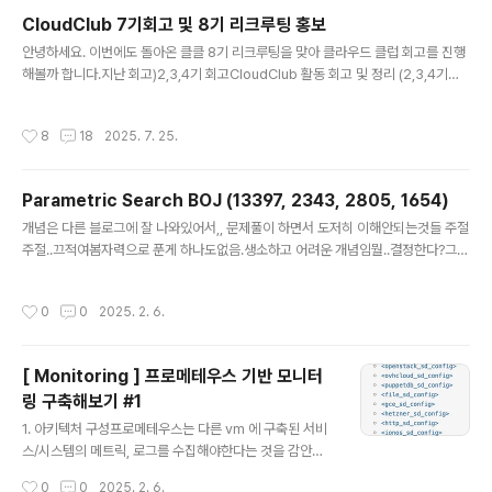
최초로 접속해 데이터를 송수신함 2. gNB ( Next Gener
CloudClub 7기회고 및 8기 리크루팅 홍보
ation NodeB )- 개념 : 5G 전용 무선 기지국- 역할 : UE
글 내용
와의 무선 통신, 무선 자원 관리, 신호 처리, 상위 코어망과
안녕하세요. 이번에도 돌아온 클클 8기 리크루팅을 맞아 클라우드 클럽 회고를 진행
의 데이터 / 제어 신호 전달 3. NG-RAN - 구성 : 복수의 g
해볼까 합니다.지난 회고)2,3,4기 회고CloudClub 활동 회고 및 정리 (2,3,4기를
NB 로 구성된 5G 용 무선 접속망 4. 5GC ( 5G Core N
마치며..) — 촬리의늘솔길5,6기 회고CloudClub 7기 리크루팅 홍보 및 5~6기 회
e..
고 — 촬리의늘솔길 7기는 회장으로 참여했었는데요!그렇기에 더더욱이 모든 클둥
작성시간
8
18
2025. 7. 25.
이들과 함께 가까워지는게 저만의 목표였습니다. 자 각설하고, 7기에서는 어떤 활동
을 했는지 함께 톺아보겠습니다! #1. 스터디cloud-club/rezero-homelab: RE:
Zero부터 시작하는 HomeLab 생활 GitHub - cloud-club/rezero-homela
Parametric Search BOJ (13397, 2343, 2805, 1654)
b: RE:Zero부터 시작하는 HomeLab 생활RE:Zero부터 시작하는 HomeL..
글 내용
개념은 다른 블로그에 잘 나와있어서,, 문제풀이 하면서 도저히 이해안되는것들 주절
주절..끄적여봄자력으로 푼게 하나도없음.생소하고 어려운 개념임뭘..결정한다?그것
부터가 진짜 뭐라는지 모르겠음. 하.. 나는 골드풀기에는 아직 멀었다... 2805# 적어
도 M미터의 나무(M넘어도 됨)를 집에 가져가기 위해서 절단기에 설정할 수 있는 높
작성시간
0
0
2025. 2. 6.
이의 최댓값?import sysN,M = map(int,sys.stdin.readline().split()) trees
= list(map(int,sys.stdin.readline().split()))def solution(): start = 1 end =
max(trees) while start mid: # 나무의 높이가 절단기의 높이보다 크다면..
[ Monitoring ] 프로메테우스 기반 모니터
링 구축해보기 #1
글 내용
1. 아키텍처 구성프로메테우스는 다른 vm 에 구축된 서비
스/시스템의 메트릭, 로그를 수집해야한다는 것을 감안해
서 구축해야한다. [VM1] Node Exporter 컨테이너 (포
작성시간
0
0
2025. 2. 6.