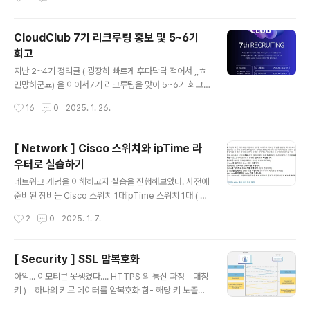
트 9100)[VM2] Node Exporter 컨테이너 (포트 910
0)[모니터링 서버 VM] Prometheus 컨테이너 (포트 90
90) + Grafana 컨테이너 (포트 3000) 2. 모니터링 서
CloudClub 7기 리크루팅 홍보 및 5~6기
버 vm 설정 2.1 Prometheus 구성config 예제 파일 htt
회고
ps://github.com/prometheus/prometheus/blob/
글 내용
release-3.1/config/testdata/conf.good.yml pro
지난 2~4기 정리글 ( 굉장히 빠르게 후다닥닥 적어서 ,,ㅎ
metheus/config/testdata/conf.good.yml at relea
민망하군뇨) 을 이어서7기 리크루팅을 맞아 5~6기 회고
se-3.1 · ..
를 진행해보려고 합니다본격 회고 시작 전에,, 홍보하나 하
작성시간
16
0
2025. 1. 26.
고가겠습니다.7기 리크루팅 시작!!저는 이번 7기는 .. 세월
이 흐르고 흘러서 회장으로 참여합니다.2기때부터 애정을
갖고 참여해온클라우드 클럽이 조금 더 지속가능한 단체
[ Network ] Cisco 스위치와 ipTime 라
로, 커뮤니티로써 심지를 단단히 할 수 있도록 기여해볼 예
우터로 실습하기
정이에요! 7기 리크루팅이 궁금하시다면? 아래 접은글 참
글 내용
고해주세요! 더보기 [☁️Cloud Club 7기 리크루팅☁️]안
네트워크 개념을 이해하고자 실습을 진행해보았다. 사전에
녕하세요,폭 넓은 클라우드 인프라 경험을 추구하는 Clou
준비된 장비는 Cisco 스위치 1대ipTime 스위치 1대 ( 게
d Club(클클)입니다.저희 클클은 클라우드 기술에 관심이
이트웨이, dhcp 용) Mission 1 ) DHCP 기능을 동작하게
작성시간
2
0
2025. 1. 7.
있는 대학생과 현직자가 모여 함께 성장하는 vendor-ne
해라! 조건)- DHCP 설정 조건 : 10.10.10.0/24- DHCP
utral 클라..
로 할 수 있는 IP 할당 범위 지정하기- 스위치에 통신 할 때
VLAN 10 할당하기- 2개의 PC 를 스위치에 붙여서 ping
[ Security ] SSL 암복호화
통신하기 과정 요약 ) 라우터(공유기) 설정 페이지에서 dh
글 내용
아익... 이모티콘 못생겼다.... HTTPS 의 통신 과정 대칭
cp 설정 및, ip 대역을 설정해준다.각 pc 에 랜선을 꽂아
키 ) - 하나의 키로 데이터를 암복호화 함- 해당 키 노출시
스위치의 1,2번 포트에 연결해준다.스위치에 putty 로 se
치명적인 문제 발생 비대칭 키 )- 공개키와 개인키로 암복
rial 포트로 접속하여 vlan 10을 생성해준다.윈도우 pc 방