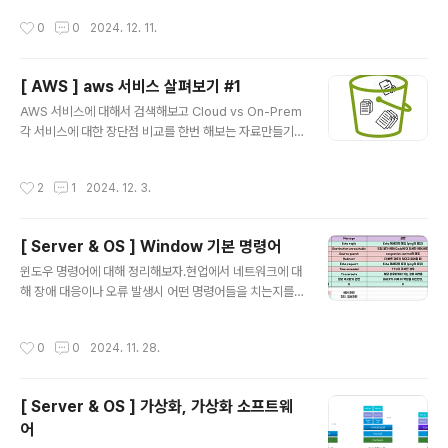
호화 수행- 공개키로 데이터 암호화 하면, 반드시 개인키로
화벽 (icmp) 열어줬다.우리는 스위치에서 직접 dhcp 통..
작성시간
0
0
2024. 12. 11.
만 복호화 가능하고, 개인키로 데이터를 암호화 하면 공개
키로만 복호화 가능함. 개인키는 비밀키 또는 비공개 키라
고도 불린다. 비대칭키는 보안성이좋지만, 구현어렵고 암
[ AWS ] aws 서비스 살펴보기 #1
복호화 속도 느리다. 암호화 - 개인 키, 복호화 - 공개 키
글 내용
인증을 위한 목적이다. 즉, 서버에서 개인 키로 데이터를 암
AWS 서비스에 대해서 검색해보고 Cloud vs On-Prem
호화해서 보냈고 클라이언트에서 공개 키로 복호화가 된다
각 서비스에 대한 장단점 비교를 한번 해보는 자료만들기1.
면 해당 서버는 클라이언트 입장에서 신뢰할 수 있다고 판
Computing0) basic networkVPC논리적으로 격리된
단할 수 있다. HTTPS 는 응용 계층 프로토콜인 HTTP
가상 네트워크, ‘네트워크’ 와 유사한개념subnetvpc 의 i
작성시간
2
1
2024. 12. 3.
와 전..
p 주소 범위하나의 서브넷은 하나의 az 에 있을 수 있음A
Z물리적으로 분리된 데이터 센터Local Zonesaws regi
on 의 확장자체적으로 인터넷 연결됨1) EC2AWS에서 가
[ Server & OS ] Window 기본 명령어
장 기본적이면서 널리 쓰이는 인프라로 인터넷에 연결된
글 내용
가상서버를 제공함클라우드에서 컴퓨팅 파워의 규모를 자
윈도우 명령어에 대해 정리해보자.현업에서 네트워크에 대
유자재로 변경할 수 있는 웹 서비스AutoScalingEC2의
해 장애 대응이나 오류 발생시 어떤 명령어들을 치는지를
간단한 웹 서비스 인터페이스를 통해 간편하게 필요한 용
파악해본다. [ 네트워크 명령어 ]ipconfig /all: 아이피, m
량을 얻고 구성할 수 있음컴퓨팅 리소스에 대한 포괄적..
ac 주소 확인 netstat -an : 네트워크 연결 상태 확인실질
작성시간
0
0
2024. 11. 28.
적으로 해당 서버에 네트워크를 접속한 정보를 볼 수가 있
다. 접속 / 접속 시도 / 접속 종료 / 등방화벽 로그를 보거나
하면 되지만, 트래픽이 방화벽을 제대로 타지 않을 때 로컬
[ Server & OS ] 가상화, 가상화 소프트웨
로 직접명령어를 입력한다고 한다. 특정 포트가 열려 있는
어
지, 리스닝 상태인지, 통신이 되면 상태값이 바뀌기 때문에
글 내용