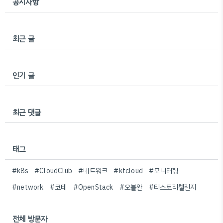
공지사항
최근 글
인기 글
최근 댓글
태그
#k8s
#CloudClub
#네트워크
#ktcloud
#모니터링
#network
#코테
#OpenStack
#오블완
#티스토리챌린지
전체 방문자