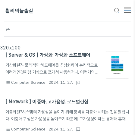
촬리의늘솔길
홈
320x100
[ Server & OS ] 가상화, 가상화 소프트웨어
가상화란?- 물리적인 하드웨어를 추상화하여 논리적으로
여러개인것처럼 가상으로 쪼개서 사용하거나, 여러개의
실물 컴퓨팅 자원들을 묶어서 하나의 자원인것처럼 사용
Computer Science
· 2024. 11. 27.
format_list_bulleted
textsms
하는 것이다. 하이퍼바이저 : 물리적인 하드웨어를 논리
적으로 가상화할 수 있게 해주는 것가상화 계층을 구현해
주는 소프트웨어입니다. 하드웨어 위에서 가상머신을 생
[ Network ] 이중화 ,고가용성, 로드밸런싱
성하고, 필요한 만큼 자원 할당해주고, 가상머신들의 요청
이중화란?시스템의 가용성을 높이기 위해 장비를 다중화 시키는 것을 말합니
을 처리해주는 일종의 가상화 매니저라고 보시면된다.하
다. 이중화 구성은 가용성을 높여주기 때문에, 고가용성이라는 용어와 혼재하
이퍼바이저는 type1 과 type 2 로 나뉜다. type1
여 사용하기도 합니다.가용성이란 쉽게말해 하나의 서버 장비가 문제가 생겨
) type1 은 host os 없이 하이퍼바이저가 guest os 를
Computer Science
· 2024. 11. 27.
format_list_bulleted
textsms
도 다른 장비에서 서비스가 될 수 있도록 구현하는 것을 말합니다. Active-
관리하는 것이다. 베어메탈형 하이퍼바이저라고도 불린