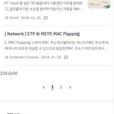
KT cloud 를 앞선 게시물들에서 사용했던 이유를 밝혀보
는 SNMP 로 관리할 수 있는 개체와, 해당 개체에 대해 수
고,,결과물에 따른 수상을 밝히며 자랑아닌 자랑을 해보고
집할 수 있는 관리 정보를 정의한다.SNMP 지원 장치에는
자 이 글을 적어봅니다.제가 참여했던 공모전은 KPaaS 기
SNMP 관리 소프트웨어에서 쿼리할 수 있는 MIB 가 내장
Cloud
· 2024. 11. 21.
format_list_bulleted
textsms
반 공모전입니다. 사실 이 공모전이 있다는건 작년즈음부
되어있다. 동작 방식NMS와 같은 매니저는 3가지 ..
터 클라우드 관련 대회를 찾아보다가 발견하였지만, 거의
행사 막바지에 알게되어 따로 도전하지는 않았었습니
[ Network ] STP 와 MSTP, MAC Flapping
다. 올해에도 개최된다는 것을 약 5월쯤에 알게되었고, 기
1. MAC Flapping 스위치 MAC 주소 테이블에서는 하나의 MAC 주소에 대
존에 많이 쓰이는 aws 플랫폼이 아닌 KPaaS 클라우드
해 하나의 포트만 학습할 수 있으므로 동일한 MAC 주소가 여러 포트에서 학
플랫폼을 이용할 기회는 흔치 않다고 생각해 도전하게 되
습되면 MAC 테이블이 반복 갱신되어 정상적으로 동작하지 않는다.이러한 현
었습니다. 멤버 모을때에도 이부분을 강조한듯 .. ㅎ 클라
Computer Science
· 2024. 11. 18.
format_list_bulleted
textsms
상을 MAC 어드레스 플래핑(MAC Address Flapping)이라고 부른다. 2.
우드 클럽에서 멤버를 모아5~6월 - 기획7~10 - 개발 및
STP 와 MSTP STP란? STP 가 스위치를 결정하기 위한 프로토콜인데, 이를
클라우드 구축의 과정을 거쳤습니다. 대부분의 멤버들이
확장해서 나온 개념이다.지점과 지점을 WAN 구간으로 연결을 할 때효율적으
320x100
학생 & 취준생이었기 때문에 긴 시간에..
로 통신하기 위한 방법을 말한다. 자세한 원리와 이론은 다음 글에서 .. 볼 수
있
1
2
navigate_before
navigate_next
다. https://chaelin1211.github.io/study/2021/06/21/STP.html [네
트워크] STP - Chaelin's B..