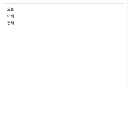
오늘
어제
전체
쭈미로운 생활
Copyright ©
All rights reserved.
JJuum
Designed by