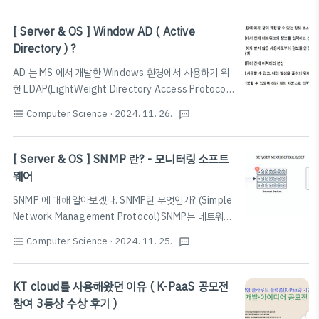
Active / Active-Standby 등의 종류가 있습니다.모두 가동되는 방식 / 두
다.여기서 kvm, hyper-v 를 예로 들 수 있다. type2
대중 하나만 가동이 되고 하나는 장애 발생시를 대비해서 준비상태로 대기시
[ Server & OS ] Window AD ( Active
)type2 는 host os 위..
키는것을 의미합니다. AWS의 RDS를 사용하면 Active-Standby형태의
Directory ) ?
HA구성을 쉽게 할 수 있습니다. Multi-AZ기능을 사용하면 동기(sync)방식
AD 는 MS 에서 개발한 Windows 환경에서 사용하기 위
으로 다른 AZ에 standby 서버와 데이터를 동기화합니다. 고가용성이란? 가
한 LDAP(LightWeight Directory Access Protocol)
용성이란, ..
디렉터리 서비스(Directory Service)이다.디렉터리 서
Computer Science
· 2024. 11. 26.
format_list_bulleted
textsms
비스라는 용어자체가 조금 생소할 수 있는데 사전적 의미
로는 다음과 같다.디렉터리 서비스 – 네트워크 내에 분산
되어 있는 디렉터리를 일원적으로 관리하여, 디렉터리에
[ Server & OS ] SNMP 란? - 모니터링 소프트
수용되어 있는 정보의 검색, 변경, 추가, 삭제 등 디렉터리
웨어
사용자나 사용자 프로그램 이 요구하는 서비스를 제공하
SNMP 에 대해 알아보겠다. SNMP란 무엇인가? (Simple
는 기능 단위 쉽게 말해 네트워크 내에 여러 디렉터리 (사
Network Management Protocol)SNMP는 네트워크
용자에 관한 데이터, 프린터, 서버, 데이터베이스, 그룹, 컴
장치를 관리 및 모니터링하고, 실시간으로 성능을 추적하
퓨터, 보안 정책등과 같은 Object) 들을 모아 중앙에서 관
Computer Science
· 2024. 11. 25.
format_list_bulleted
textsms
는데 도움이 되는 표준 통신 프로토콜이다.UDP 상에 정의
리할 수 있고, 동시에 여러 사용자들이 디렉터리에..
된 응용계층 표준 프로토콜이다. SNMP 는 7계층 프로토
콜이며, UDP 를 사용한다. SNMP 는 MIB (
KT cloud를 사용해왔던 이유 ( K-PaaS 공모전
management information base) 로 알려진 간단한
참여 3등상 수상 후기 )
명령 세트를 사용하여 네트워크의 장치를 관리한다.MIB