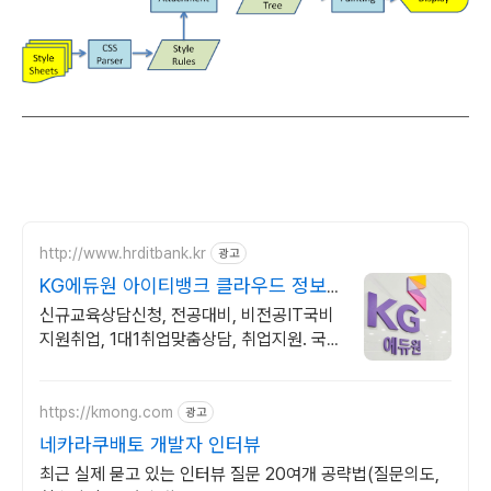
http://www.hrditbank.kr
광고
KG에듀원 아이티뱅크 클라우드 정보
보안 취업반
신규교육상담신청, 전공대비, 비전공IT국비
지원취업, 1대1취업맞춤상담, 취업지원. 국비
지원취업과정 사전기초반 무료지원
https://kmong.com
광고
네카라쿠배토 개발자 인터뷰
최근 실제 묻고 있는 인터뷰 질문 20여개 공략법(질문의도,