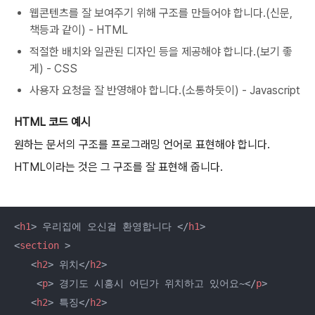
웹콘텐츠를 잘 보여주기 위해 구조를 만들어야 합니다.(신문,
책등과 같이) - HTML
적절한 배치와 일관된 디자인 등을 제공해야 합니다.(보기 좋
게) - CSS
사용자 요청을 잘 반영해야 합니다.(소통하듯이) - Javascript
HTML 코드 예시
원하는 문서의 구조를 프로그래밍 언어로 표현해야 합니다.
HTML이라는 것은 그 구조를 잘 표현해 줍니다.
<
h1
>
 우리집에 오신걸 환영합니다 
</
h1
>
<
section
 >
<
h2
>
 위치
</
h2
>
<
p
>
 경기도 시흥시 어딘가 위치하고 있어요~
</
p
>
<
h2
>
 특징
</
h2
>