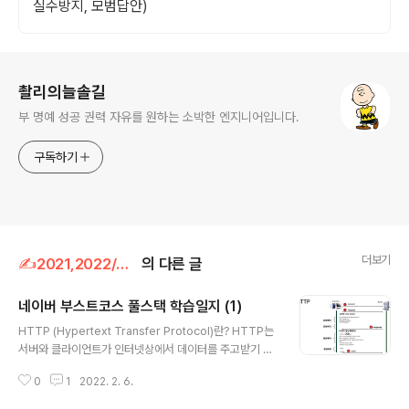
실수방지, 모범답안)
로그 정보
촬리의늘솔길
부 명예 성공 권력 자유를 원하는 소박한 엔지니어입니다.
구독하기
더보기
✍2021,2022/WEB
의 다른 글
네이버 부스트코스 풀스택 학습일지 (1)
글 내용
HTTP (Hypertext Transfer Protocol)란? HTTP는
서버와 클라이언트가 인터넷상에서 데이터를 주고받기 위
한 프로토콜(protocol)입니다 HTTP 작동방식 HTTP는
0
1
2022. 2. 6.
서버/클라이언트 모델을 따릅니다. 장점 - 불특정 다수를
대상으로 하는 서비스에는 적합하다. - 클라이언트와 서버