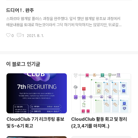
가 계속 연결된 형태가 아니기 때문에 클라이언트와 서버
드디어 ! . 완주
간의 최대 연결 수보다 훨씬 많은 요청과 응답을 처리할 수
글 내용
있다. 단점 - 연결을 끊어버리기 때문에, 클라이언트의 이
스파르타 웹개발 플러스 과정을 완주했다. 앞서 했던 웹개발 왕초보 과정에서
전 상황을 알 수가 없다. - 이러한 특징을 무상태(Stateles
배운내용을 토대로 하는것이라서 그닥 하기에 막막하지는 않았지만, 뒤로갈수
s)라고 말한다. - 이러한 특징 때문에 정보를 유지하기 위
록 코드스니펫 복붙으로 인해 내 스스로 생각하는 시간이 적어져서 아쉬웠다.
해서 Cookie와 같은 기술이 등장하게 되었다. URL (Unif
0
1
2021. 8. 1.
그래도 상당히 강의 내용이 쉽게 따라할 수 있었기에 부담없이 나름대로 밀리지
orm Resource Locator) 특정..
않고 수업을 완주 한것 같다. 또한 스파르타 강의들을 들으면서, 웹개발이라는
것이 어떤것인지 맛보는 과정이라고 생각했다. 본격적으로 하나를 깊게 파기보
다는 약간 살짝씩 건드려보는느낌? 그 이후에 더 세부적으로 생각하고, 공부하
며 만들어나가는건 나의 몫이겠지.. 그렇기에 강의 수강 완료에 그치지 않고, 더
이 블로그 인기글
구체적이고 전문적으로 공부해야 할 필요성을 느꼈다. 단순히 코드 복붙이 아
닌. 서버와 클라이언트의 정확한 과정..
CloudClub 7기 리크루팅 홍보
CloudClub 활동 회고 및 정리
및 5~6기 회고
(2,3,4기를 마치며..)