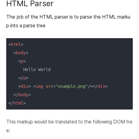
HTML Parser
The job of the HTML parser is to parse the HTML marku
p into a parse tree
<
html
>
<
body
>
<
p
>
      Hello World

</
p
>
<
div
>
<
img
src
=
"example.png"
/>
</
div
>
</
body
>
</
html
>
This markup would be translated to the following DOM tre
e: