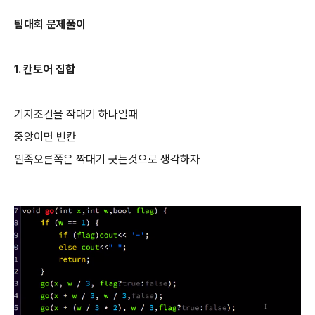
팀대회 문제풀이
1. 칸토어 집합
기저조건을 작대기 하나일때
중앙이면 빈칸
왼족오른쪽은 짝대기 긋는것으로 생각하자