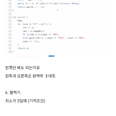
왼쪽만 봐도 되는이유
왼족과 오른족은 완벽학 ㅔ대칭
6. 별찍기
최소가 3일때 (기저조건)