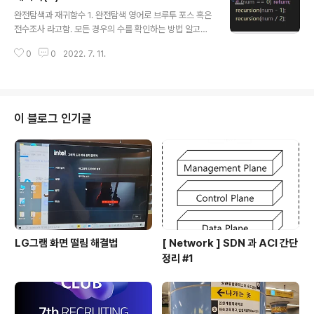
글 내용
완전탐색과 재귀함수 1. 완전탐색 영어로 브루투 포스 혹은
전수조사 라고함. 모든 경우의 수를 확인하는 방법 알고리
즘은 아님 - 장점 :상대적으로 구현이 쉽고, 모든 문제에 대
0
0
2022. 7. 11.
한 접근이 가능 - 단점: 모든 경우의 수를 확인해야 하므로
시간이 많이 듦 1) 사전식 순열 / 중복을 제거한 사전식 순
열 - 주어진 숫자들로만들수 있는 모든 사전식 순열 확인하
기/ 중복을 제거한 모든 사전식 순열 확인하기 2) 백 트래
킹 -가지치기를 하면서 문제를 해결하는 알고리즘 3) BF
이 블로그 인기글
S/DFS - 그래프의 모든 정점을 탐색하는 완전 탐색 알고
리즘 ex)) 최댓값 9개의 수에 대해 전부 확인하며 최댓값
을 갱신해 출력하는 문제 ex))문서검색 문서의 모든 인덱
스에 대해 확인하는 문제 ex)) 일곱 난쟁이 9명중에서 2명
을 제..
LG그램 화면 떨림 해결법
[ Network ] SDN 과 ACI 간단
정리 #1