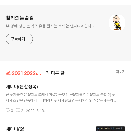
로그 정보
촬리의늘솔길
부 명예 성공 권력 자유를 원하는 소박한 엔지니어입니다.
구독하기
더보기
✍2021,2022/알고리즘
의 다른 글
세미나(분할정복)
글 내용
큰 문제를 작은 문제로 쪼개서 해결하는것 1) 큰문제를 작은문제로 분할 2) 문
제가 조건을 만족하거나 더이상 나눠지지 않으면 문제해결 3) 작은문제들의 해
답을 통합하여 큰 문제를 해결 ex) 2630번 색종이 만들기 1. 같은색으로 칠해
0
2
2022. 7. 18.
져있는지 확인한다 1.1 같은색으로 칠해져있지 않다면 나눈다 #include #incl
ude using namespace std; int N; int arr[256][256]; int color[3]; vo
id go(int size, int Y, int X) { if (size == 1) { color[arr[Y][X]]++; retur
세미나(3)
n; } int check = arr[Y][X]; for (int i = Y; i < Y + size; i++) { for (int j =..