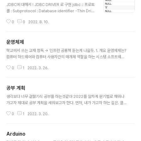
JDBC에 대해서 ! JDBC DRIVER 로 구현 jdbc :: 프로토
콜 : Subprotocol : Database identifier -Thin Driv
er (자바에서 보통 씀) jdbc:oracle:thin:@::서비스이름
0
0
2022. 8. 10.
how to make th connection 1. register the driver
DriverManager.registerDrvier(new oracle.jdbc.
driver.OracleDriver()); 2. 못봄 Using Connection
운영체제
PrepareStatemen(String prepareCall(String)) co
글 내용
mmit() rollback() getMetaDate() close() isClose
학교에서 쓰는 교재 정독 -> 인프런 공룡책 듣는게 나을듯. 1. 개요 운영체제는?
d() executeStatement 조회는 executeQue..
컴퓨터 하드웨어와 컴퓨터 사용자간의 매개체 역할을 하는 시스템 소프트웨어
로서 사용자 프로그램을 수행할 수 있는 환경제공. 주 목적 : 컴퓨터 시스템을 편
0
1
2022. 3. 26.
리하게 이용할 수 있게 하는데 있다. 부수적 : 컴퓨터 하드웨어를 효율적으로 관
리 컴퓨터 시스템 하드웨어, 운영체제, 응용프로그램, 사용자 네부분으로 나눌
수 있다. > 하드웨어 중앙처리장치, 기억장치, 입출력장치로 구성되어 계산을
공부 계획
하기 위한 기본적인 자원을 제공한다. > 응용프로그램 사용자가 제시한 문제를
글 내용
풀기 위해 필요한 자원의 사용방법정의 자원할당자인 운영체제 운영체제는 자
생각보다 너무 겉핧기식 공부를 하는것같아 2022를 알차게 분기별로 채워나
원(중앙처리장치 점유시간, 기억장치 공간, 파일 저장 공간, 입출력장치 등) 의
가고자 제대로 공부 계획을 세워보고자 한다. 먼저, 내가 가고자 하는 길은. 클라
관리자로서 특정..
우드/네트워크 인프라 분야이다. 아직 제대로 알아보지는 않았기에 조금 더 찾
0
1
2022. 3. 20.
아보자 (3월내로 완료하기) 개발쪽은 아무래도 직업으로 삼기에는 어려울것같
고, 기본적인 개념을 차차 쌓아 실습과 플젝 + 운영경험을 해보고자한다. 1. 기
본 개념 - 리눅스 - 운영체제 - 네트워크 - python - DB - 알고리즘(자료구조)
Arduino
- 데이터통신 일단 이 공부에 초점을 맞춰야할것같다. 2. 심화(알고보면 기초개
글 내용
념) 공부 - cloud (AWS , GCP ,,등등) - 쿠버네티스 등 클라우드 분야 관련 심