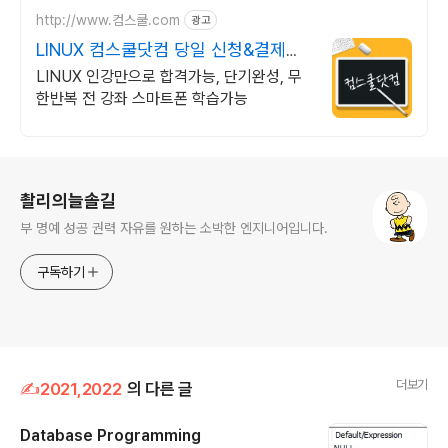
http://www.컴스쿨.com
광고
LINUX 컴스쿨닷컴 당일 신청&결제시
기프티콘!
LINUX 인강만으로 합격가능, 단기완성, 무
한반복 전 강좌 스마트폰 학습가능
로그 정보
촬리의늘솔길
부 명예 성공 권력 자유를 원하는 소박한 엔지니어입니다.
구독하기
더보기
✍2021,2022
의 다른 글
Database Programming
글 내용