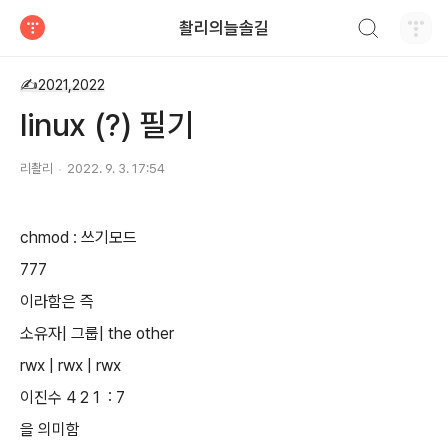
검색하기
촬리의늘솔길
티스토리
✍2021,2022
linux (?) 필기
리촬리
2022. 9. 3. 17:54
chmod : 쓰기모드
777
이라함은 즉
소유자| 그룹| the other
rwx | rwx | rwx
이진수 4 2 1 : 7
을 의미함