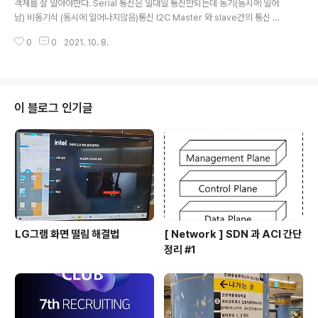
객체를 잘 알아야한다. Serial 통신은 일대일 통신만되는데 동기(동시에 일어
층적인 공부와 경험을 위해 찾아봐야할듯하다. 생각보다 폭이 너무..
남) 비동기식 (동시에 일어나지않음)통신 I2C Master 와 slave간의 통신 우
리가 쓰는 Master - 아두이노 slave - 센서 선을 연결해서 정보를 주고받음
0
0
2021. 10. 8.
보통 두개의 선이 필요 어떻게 통신하느냐면 SDA 와 SCL이라는 선이있음 정
형화된 데이터를 주고 받음 SDA - Data를 주고받는 선 SCL - clk신호를 받는
선 클럭 신호 (영어: clock signal)는 논리상태 H(high,논리 1)와 L(low,논리
0)이 주기적으로 나타나는 방형파(square wave) 신호를 말한다. 많은 경우
전자공학의 디지털 회로에서 클럭 신호에 맞추어 신호의 처리를 하는 동기 처리
이 블로그 인기글
를 위해 사용한다. Wire라이브러리..
LG그램 화면 떨림 해결법
[ Network ] SDN 과 ACI 간단
정리 #1