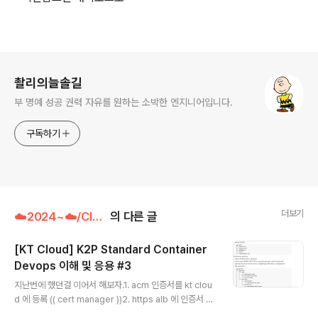
로그 정보
촬리의늘솔길
부 명예 성공 권력 자유를 원하는 소박한 엔지니어입니다.
구독하기
더보기
☁️2024~☁️/Cloud
의 다른 글
[KT Cloud] K2P Standard Container
Devops 이해 및 응용 #3
글 내용
지난번에 했던걸 이어서 해보자.1. acm 인증서를 kt clou
d 에 등록 (( cert manager ))2. https alb 에 인증서 등
록3. gitlab 도메인에 https 붙었는지 확인 후 argocd 연