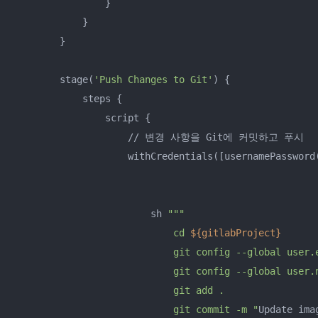
                }

            }

        }

        stage(
'Push Changes to Git'
) {

            steps {

                script {

                    // 변경 사항을 Git에 커밋하고 푸시

                    withCredentials([usernamePassword
                                                     
                                                     
                        sh 
""
"

                            cd 
${gitlabProject}
                            git config --global user.
                            git config --global user.
                            git add .

                            git commit -m "
Update ima