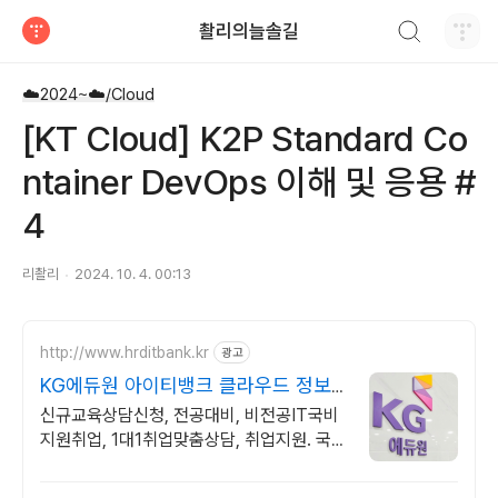
검색하기
촬리의늘솔길
티스토리
☁️2024~☁️/Cloud
[KT Cloud] K2P Standard Co
ntainer DevOps 이해 및 응용 #
4
리촬리
2024. 10. 4. 00:13
http://www.hrditbank.kr
광고
KG에듀원 아이티뱅크 클라우드 정보
보안 취업반
신규교육상담신청, 전공대비, 비전공IT국비
지원취업, 1대1취업맞춤상담, 취업지원. 국비
지원취업과정 사전기초반 무료지원