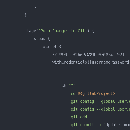
            }

        }

        stage(
'Push Changes to Git'
) {

            steps {

                script {

                    // 변경 사항을 Git에 커밋하고 푸시

                    withCredentials([usernamePassword
                                                     
                                                     
                        sh 
""
"

                            cd 
${gitlabProject}
                            git config --global user.
                            git config --global user.
                            git add .

                            git commit -m "
Update ima