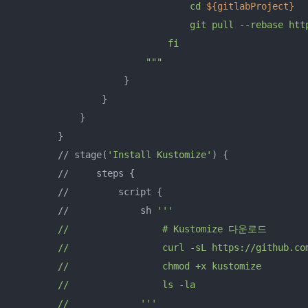
                                cd 
${gitlabProject}
                                git pull --rebase htt
                            fi

                        "
""
                    }

                }

            }

        }

        // stage(
'Install Kustomize'
) {

        //     steps {

        //         script {

        //             sh 
''
'

        //                 # Kustomize 다운로드

        //                 curl -sL https://github.co
        //                 chmod +x kustomize

        //                 ls -la              
        //             '
''