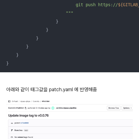
                            git push https://
${GITLAB
                        "
""
                    }

                }

            }

        }

    }

}
아래와 같이 태그값을 patch.yaml 에 반영해줌