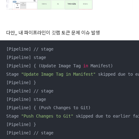
다만,, 내 파이프라인이 깃랩 토큰 문제 이슈 발생
[Pipeline] // stage

[Pipeline] stage

[Pipeline] { (Update Image Tag 
in
 Manifest)

Stage 
"Update Image Tag in Manifest"
 skipped due to ea
[Pipeline] }

[Pipeline] // stage

[Pipeline] stage

[Pipeline] { (Push Changes to Git)

Stage 
"Push Changes to Git"
 skipped due to earlier fai
[Pipeline] }

[Pipeline] // stage
