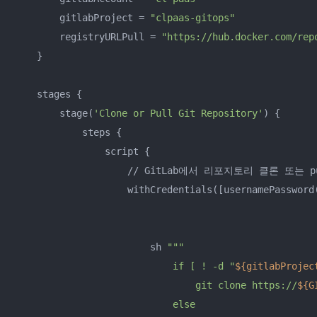
        gitlabProject = 
"clpaas-gitops"
        registryURLPull = 
"https://hub.docker.com/rep
    }

    stages {

        stage(
'Clone or Pull Git Repository'
) {

            steps {

                script {

                    // GitLab에서 리포지토리 클론 또는 pu
                    withCredentials([usernamePassword
                                                     
                                                     
                        sh 
""
"

                            if [ ! -d "
${gitlabProjec
                                git clone https://
${G
                            else
