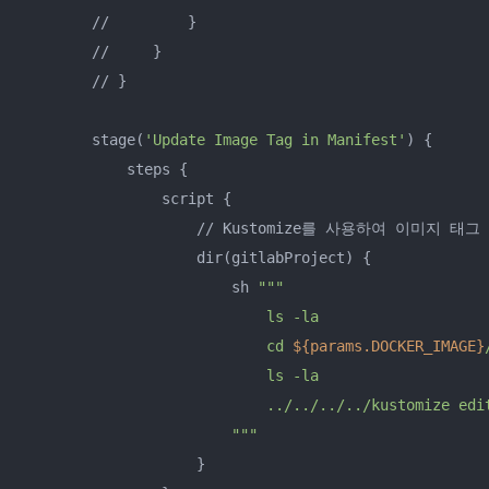
        //         }

        //     }

        // }

        stage(
'Update Image Tag in Manifest'
) {

            steps {

                script {

                    // Kustomize를 사용하여 이미지 태그
                    dir(gitlabProject) {

                        sh 
""
"

                            ls -la

                            cd 
${params.DOCKER_IMAGE}
                            ls -la

                            ../../../../kustomize edi
                        "
""
                    }
