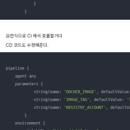
            }

        }
요런식으로 CI 에서 호출할거다
CD 코드도 수정해준다.
pipeline {

    agent any

    parameters {

            string(name: 
'DOCKER_IMAGE'
, defaultValue
            string(name: 
'IMAGE_TAG'
, defaultValue: 
'
            string(name: 
'REGISTRY_ACCOUNT'
, defaultV
        }

    environment {
