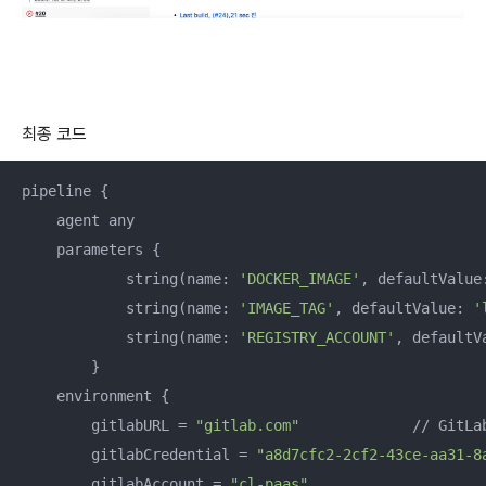
최종 코드
pipeline {

    agent any

    parameters {

            string(name: 
'DOCKER_IMAGE'
, defaultValue
            string(name: 
'IMAGE_TAG'
, defaultValue: 
'
            string(name: 
'REGISTRY_ACCOUNT'
, defaultV
        }

    environment {

        gitlabURL = 
"gitlab.com"
             // GitLab
        gitlabCredential = 
"a8d7cfc2-2cf2-43ce-aa31-8
        gitlabAccount = 
"cl-paas"