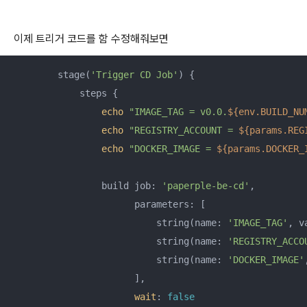
이제 트리거 코드를 함 수정해줘보면
        stage(
'Trigger CD Job'
) {

            steps {

echo
"IMAGE_TAG = v0.0.
${env.BUILD_NU
echo
"REGISTRY_ACCOUNT = 
${params.REG
echo
"DOCKER_IMAGE = 
${params.DOCKER_
                build job: 
'paperple-be-cd'
, 

                      parameters: [

                          string(name: 
'IMAGE_TAG'
, v
                          string(name: 
'REGISTRY_ACCO
                          string(name: 
'DOCKER_IMAGE'
                      ], 

wait
: 
false