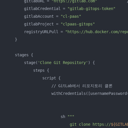
        gitlabURL = 
"https://gitlab.com"
             /
        gitlabCredential = 
"gitlab-gitops-token"
        gitlabAccount = 
"cl-paas"
        gitlabProject = 
"clpaas-gitops"
        registryURLPull = 
"https://hub.docker.com/rep
    }

    stages {

        stage(
'Clone Git Repository'
) {

            steps {

                script {

                    // GitLab에서 리포지토리 클론

                    withCredentials([usernamePassword
                                                     
                                                     
                        sh 
""
"

                            git clone https://
${GITLA