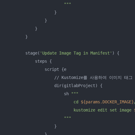
                        "
""
                    }

                }

            }

        }

        stage(
'Update Image Tag in Manifest'
) {

            steps {

                script {e

                    // Kustomize를 사용하여 이미지 태그
                    dir(gitlabProject) {

                        sh 
""
"

                            cd 
${params.DOCKER_IMAGE}
                            kustomize edit set image 
                        "
""
                    }

                }
