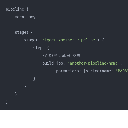
pipeline {

    agent any

    stages {

        stage(
'Trigger Another Pipeline'
) {

            steps {

                // 다른 Job을 호출

                build job: 
'another-pipeline-name'
, 

                      parameters: [string(name: 
'PARA
            }

        }

    }

}