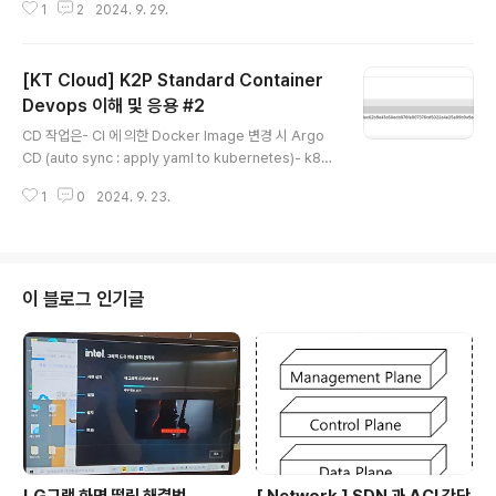
1
2
2024. 9. 29.
결 -> 나는 바보였다. 뒤에 .git 만 붙이면 되는거였다.나는
바보다.삼창나는바보다.나는바보다.나는바보다.https://h
onglab.tistory.com/330 [ArgoCD/Gitlab] ArgoC
[KT Cloud] K2P Standard Container
D에 Gitlab 레포 등록 시 URL# 결론Github과 다르게, G
itlab은 레포지토리 url 뒤에 `.git`을 붙여줘야 커넥션이
Devops 이해 및 응용 #2
글 내용
된다. 끝. # 참조https://github.com/argoproj/argo
CD 작업은- CI 에 의한 Docker Image 변경 시 Argo
-cd/issues/2640https://github.com/argopro..
CD (auto sync : apply yaml to kubernetes)- k8s
configuration file 변경시 K8s configuration mana
1
0
2024. 9. 23.
ger (yaml file push ) -> argo cd (auto sync : appl
y yaml to kubernetes) - Sync Policy ✓ Auto Sy
nc : 주기별 동기화 체크 후 불 일치시 반영 ✓ Manual S
ync : 주기별 동기화 체크 - Argo CD 배치 ✓ 개발/운
영이 분리된 경우 ▷ 개발 환경에 만 Argo CD 구성
이 블로그 인기글
개발 Argo CD에서 원격으로 운영 환경에 반영 (Aut
o Sync or ..