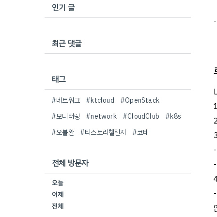
인기 글
최근 댓글
태그
#네트워크
#ktcloud
#OpenStack
#모니터링
#network
#CloudClub
#k8s
#오블완
#티스토리챌린지
#코테
전체 방문자
오늘
어제
전체