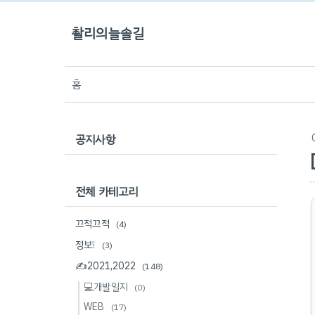
촬리의늘솔길
홈
공지사항
전체 카테고리
끄적끄적
(4)
정보❕
(3)
✍2021,2022
(148)
💻개발일지
(0)
WEB
(17)