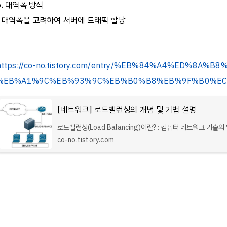
6. 대역폭 방식
- 대역폭을 고려하여 서버에 트래픽 할당
https://co-no.tistory.com/entry/%EB%84%A4%ED%8A
%EB%A1%9C%EB%93%9C%EB%B0%B8%EB%9F%B0%E
[네트워크] 로드밸런싱의 개념 및 기법 설명
로드밸런싱(Load Balancing)이란? : 컴퓨터 네트워크 기술의
로 둘 혹은 셋 이상의 중앙처리장치 혹은 저장장치와 같은 컴퓨
co-no.tistory.com
들에게 작업(Work), 즉, 부하(Load)를 나누는 것을 의미한다. 