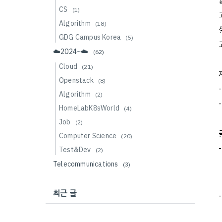
CS
(1)
Algorithm
(18)
GDG Campus Korea
(5)
☁️2024~☁️
(62)
Cloud
(21)
Openstack
(8)
Algorithm
(2)
HomeLabK8sWorld
(4)
Job
(2)
Computer Science
(20)
Test&Dev
(2)
Telecommunications
(3)
최근 글