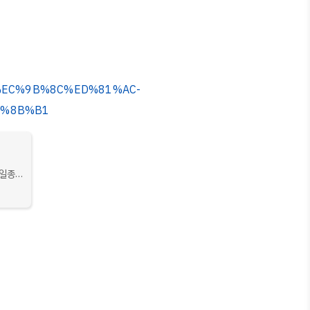
%B8%EC%9B%8C%ED%81%AC-
C%8B%B1
 일종으
터 자원
이