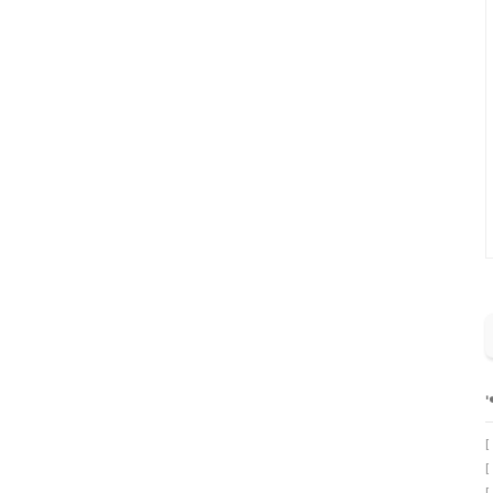
'
[
[
[