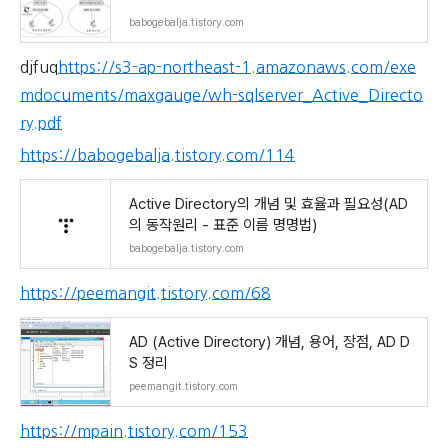
babogebalja.tistory.com
djfuq
https://s3-ap-northeast-1.amazonaws.com/exe
mdocuments/maxgauge/wh-sqlserver_Active_Directo
ry.pdf
https://babogebalja.tistory.com/114
Active Directory의 개념 및 효율과 필요성(AD
의 동작원리 - 표준 이름 명명법)
babogebalja.tistory.com
https://peemangit.tistory.com/68
AD (Active Directory) 개념, 용어, 장점, AD D
S 정리
peemangit.tistory.com
https://mpain.tistory.com/153