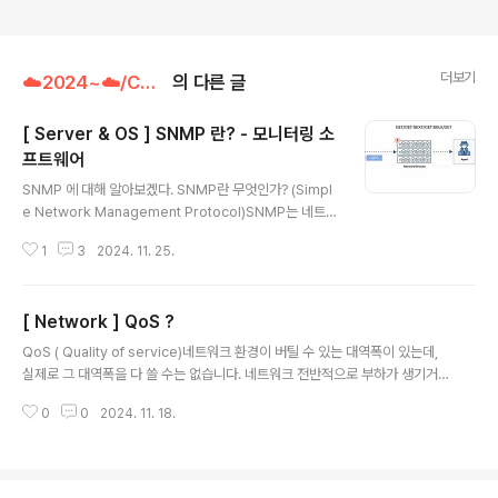
더보기
☁️2024~☁️/Computer Science
의 다른 글
[ Server & OS ] SNMP 란? - 모니터링 소
프트웨어
글 내용
SNMP 에 대해 알아보겠다. SNMP란 무엇인가? (Simpl
e Network Management Protocol)SNMP는 네트워
크 장치를 관리 및 모니터링하고, 실시간으로 성능을 추적
1
3
2024. 11. 25.
하는데 도움이 되는 표준 통신 프로토콜이다.UDP 상에 정
의된 응용계층 표준 프로토콜이다. SNMP 는 7계층 프로
토콜이며, UDP 를 사용한다. SNMP 는 MIB ( manage
[ Network ] QoS ?
ment information base) 로 알려진 간단한 명령 세트를
글 내용
사용하여 네트워크의 장치를 관리한다.MIB는 SNMP 로
QoS ( Quality of service)네트워크 환경이 버틸 수 있는 대역폭이 있는데,
관리할 수 있는 개체와, 해당 개체에 대해 수집할 수 있는
실제로 그 대역폭을 다 쓸 수는 없습니다. 네트워크 전반적으로 부하가 생기거
관리 정보를 정의한다.SNMP 지원 장치에는 SNMP 관리
나 장비 죽을 수 있기 때문에 서비스를 계속 안정적으로 운영하려면,500MB 까
소프트웨어에서 쿼리할 수 있는 MIB 가 내장되어있다. 동
0
0
2024. 11. 18.
지 쓰고 싶다고 설정을 겁니다. ⇒ 대역폭에 대한 한도를 겁니다.500이 넘는게
작 방식NMS와 같은 매니저는 3가지 ..
생긴다면, 후순위로 넘깁니다. 사용 이유 : 네트워크 안정성정책을 만들거나 설
정할 수 있고,우선순위 정책을 만들 수있습니다.사용자의 요청권중에 사용자의
인사시스템에 최고 품질 / 그룹웨어 느리게 ㄱㅊ머 이런 조건을 걸 수 있어서 트