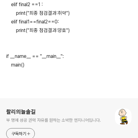
elif final2 ==1 :
print("최종 점검결과:취약")
elif final1==final2==0:
print("최종 점검결과:양호")
if __name__ == "__main__":
main()
로그 정보
촬리의늘솔길
부 명예 성공 권력 자유를 원하는 소박한 엔지니어입니다.
구독하기