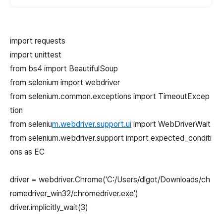
import requests
import unittest
from bs4 import BeautifulSoup
from selenium import webdriver
from selenium.common.exceptions import TimeoutExcep
tion
from seleniu
m.webdriver.support.ui
import WebDriverWait
from selenium.webdriver.support import expected_conditi
ons as EC
driver = webdriver.Chrome('C:/Users/dlgot/Downloads/ch
romedriver_win32/chromedriver.exe')
driver.implicitly_wait(3)