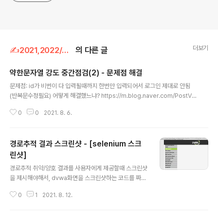
더보기
✍2021,2022/web보안
의 다른 글
약한문자열 강도 중간점검(2) - 문제점 해결
글 내용
문제점: id가 비번이 다 입력될때까지 한번만 입력되어서 로그인 제대로 안됨
(반복문수정필요) 어떻게 해결했느냐? https://m.blog.naver.com/PostVi
ew.naver?isHttpsRedirect=true&blogId=ossiriand&logNo=2206
0
0
2021. 8. 6.
45922818 [파이썬, python] 이중 Loop와 continue에 관하여 파이썬의
순회문(loop)의 경우 continue, break, pass 등을 통해 loop를 조정할 수
있다. 오늘 어떤 분이 ... blog.naver.com 를 참고해서, i안의 중첩 반복문 j반
경로추적 결과 스크린샷 - [selenium 스크
복문을 따로 함수로 만들어서 호출해주고, 변수를 return한걸 다시 정의하는걸
잊지 않았고, continue를 써서 j반복문이 끝나면 i 반복문의 처음으로 ..
린샷]
글 내용
경로추적 취약/양호 결과를 사용자에게 제공할때 스크린샷
을 제시해야해서, dvwa화면을 스크린샷하는 코드를 짜보
고자 한다. 출처 pip install Selenium-Screenshot fr
0
1
2021. 8. 12.
om Screenshot import Screenshot_Clipping fro
m selenium import webdriver ob=Screenshot_
Clipping.Screenshot() driver = webdriver.Chro