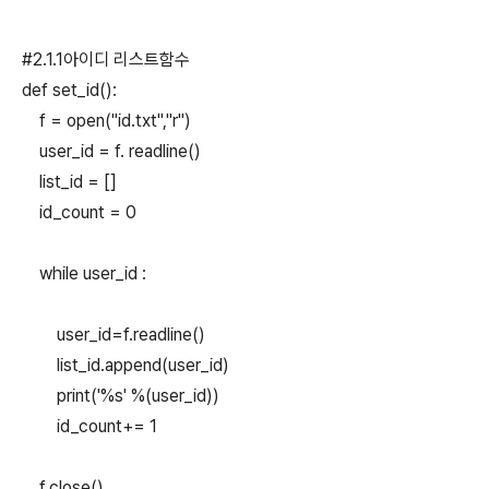
#2.1.1아이디 리스트함수
def set_id():
f = open("id.txt","r")
user_id = f. readline()
list_id = []
id_count = 0
while user_id :
user_id=f.readline()
list_id.append(user_id)
print('%s' %(user_id))
id_count+= 1
f.close()