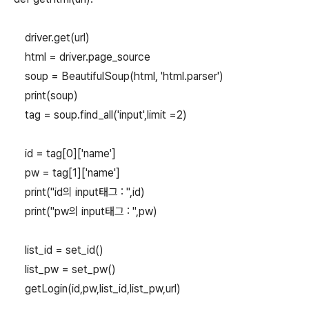
driver.get(url)
html = driver.page_source
soup = BeautifulSoup(html, 'html.parser')
print(soup)
tag = soup.find_all('input',limit =2)
id = tag[0]['name']
pw = tag[1]['name']
print("id의 input태그 : ",id)
print("pw의 input태그 : ",pw)
list_id = set_id()
list_pw = set_pw()
getLogin(id,pw,list_id,list_pw,url)