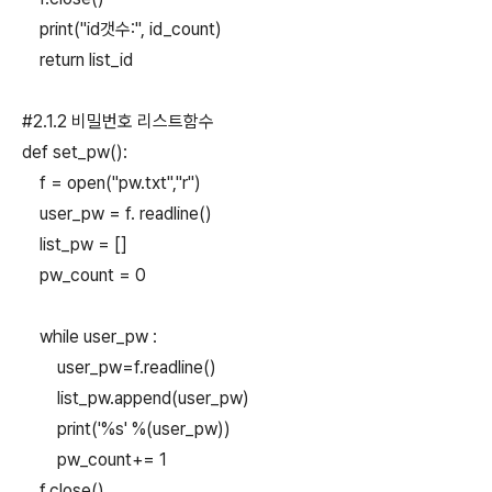
print("id갯수:", id_count)
return list_id
#2.1.2 비밀번호 리스트함수
def set_pw():
f = open("pw.txt","r")
user_pw = f. readline()
list_pw = []
pw_count = 0
while user_pw :
user_pw=f.readline()
list_pw.append(user_pw)
print('%s' %(user_pw))
pw_count+= 1
f.close()