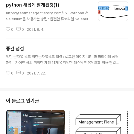
python 새롭게 알게된것(1)
me() url = "https://github.com/sam4u3/Selenium
글 내용
_Screenshot/tree/master/test" driver.get(url) im
https://testmanager.tistory.com/151 Python에서
g_url=ob.full_Screenshot(driver, save_path=r'.', i
Selenium을 사용하는 방법 : 완전한 튜토리얼 Seleniu
mage_name='Myimage..
m은 Python을 지원 하므로 테스트를 위해 Selenium과
0
0
2021. 8. 4.
함께 사용할 수 있습니다. 파이썬은 다른 프로그래밍 언어
에 비해 쉽고 훨씬 덜 장황하다. Python API를 사용하면
Selenium을 통해 브라우저에 testmanager.tistory.c
중간 점검
om 여기 코드 참고하던중에, lambda라는 것에 대해 보
글 내용
게되었다. 처음에는 파이썬 문법이 아닌줄알고, 검색해보
약한 문자열 강도 약한문자열강도 입력 : 로그인 페이지 URL과 파라미터 공격
았는데 알고보니 파이썬에서도 쓰이는 함수였다. 람다함수
패턴 : 가이드 상의 취약한 계정 11개 X 취약한 패스워드 9개 조합 적용 판별은
(익명함수) 파이썬에서는 람다함수를 통해 이름이 없는 함
로그인 성공 여부와 일정 횟수(3~5회) 시도시 제한 여부 2가지를 확인하여 하
수를 만들 수 있습니다. 람다함수의 장점은 코드의 간결함
0
0
2021. 7. 22.
나라도 안되면 취약 import requests from bs4 import BeautifulSoup
메모리의 절약이라고 생각할 수 있..
def main(): url = input("url입력하시오:") save_txt(url) #check_reque
st(url) user_id = input("id입력:") user_pw = input("pw입력:") gethtm
l(url,user_id,user_pw) return 0 def save_txt(url): f=open("url.tx
t","w") f.writ..
이 블로그 인기글