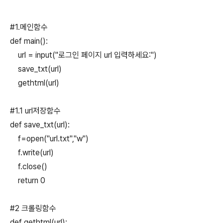
#1.메인함수
def main():
url = input("로그인 페이지 url 입력하세요:")
save_txt(url)
gethtml(url)
#1.1 url저장함수
def save_txt(url):
f=open("url.txt","w")
f.write(url)
f.close()
return 0
#2 크롤링함수
def gethtml(url):