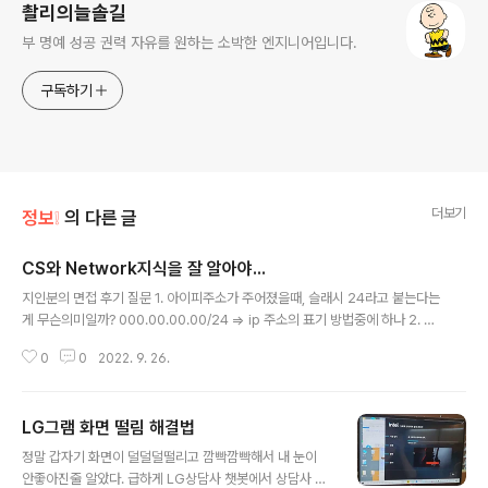
촬리의늘솔길
부 명예 성공 권력 자유를 원하는 소박한 엔지니어입니다.
구독하기
더보기
정보❕
의 다른 글
CS와 Network지식을 잘 알아야...
글 내용
지인분의 면접 후기 질문 1. 아이피주소가 주어졌을때, 슬래시 24라고 붙는다는
게 무슨의미일까? 000.00.00.00/24 => ip 주소의 표기 방법중에 하나 2. b
ool 형변수가 fulse 값을 가질때 연산자에 따라 연산 순서가 다름을 알고있어
0
0
2022. 9. 26.
야 한다. - 알고리즘 구현연습 - cs, network 지식 공부..
LG그램 화면 떨림 해결법
글 내용
정말 갑자기 화면이 덜덜덜떨리고 깜빡깜빡해서 내 눈이
안좋아진줄 알았다. 급하게 LG상담사 챗봇에서 상담사 연