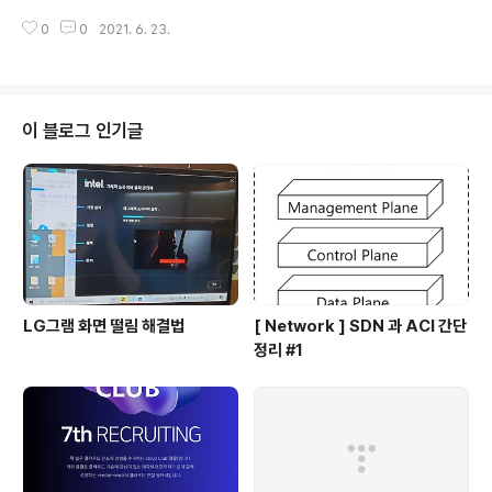
결하여 해결법을 알았다. 줌이 깔려있는 경우에, 윈도우 10
0
0
2021. 6. 23.
과 내 제품(LG그램 2020)이 호환이 안되어서 드라이버
업데이트를 해야한다고 한다. 이 링크를 통해 exe파일 다
운받아서 실행하고, 재부팅 하시면 바로 해결될것이다.(아
마도) https://downloadcenter.intel.com/ko/downl
oad/30522/Intel-Graphics-BETA-Windows-10-
이 블로그 인기글
DCH-Drivers?v=t 다운로드 인텔® 그래픽 - BETA Wi
ndows® 10 DCH 드라이버 인텔® 그래픽 - BETA Win
dows® 10 DCH 드라이버 downloadcenter.intel.co
m 나같은 ..
LG그램 화면 떨림 해결법
[ Network ] SDN 과 ACI 간단
정리 #1