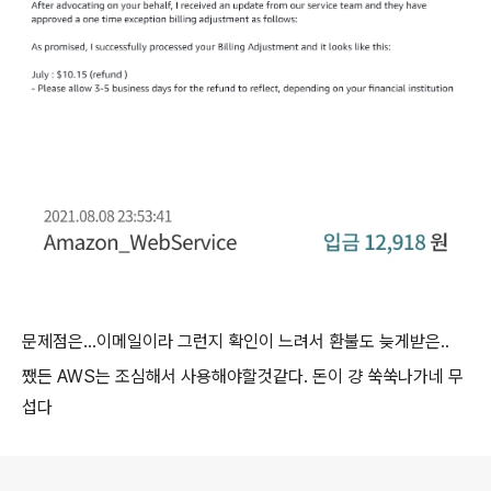
문제점은...이메일이라 그런지 확인이 느려서 환불도 늦게받은..
쨌든 AWS는 조심해서 사용해야할것같다. 돈이 걍 쑥쑥나가네 무
섭다
로그 정보