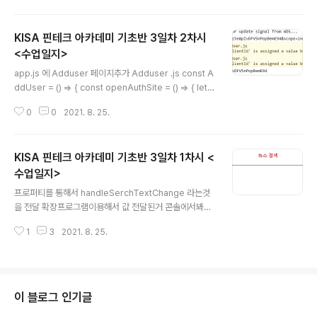
런게 불편하네 Python사용했음! from selenium impo
rt webdriver driver = webdriver.Chrome('./chro
KISA 핀테크 아카데미 기초반 3일차 2차시
medriver') driver.get("https://www.jnilbo.com/vi
ew/media/view?code=202108261617507193
<수업일지>
글 내용
1")#주소로 이동 #원하는 요소 찾기 xpath를 통해 찾아낸
app.js 에 Adduser 페이지추가 Adduser .js const A
다. title = driver.find_element_by_xpath( '//*[@id
ddUser = () => { const openAuthSite = () => { let t
="container"]/..
mpwindow = window.open("about:blank"); tmpw
0
0
2021. 8. 25.
indow.location.href = "https://naver.com"; let clie
ntId = "q7kH44ThJwjpvNRg0BbJvE1yxvx5X53
DKz1rNgPF"; //본인의 클라이언트 아이디를 입력해주세
KISA 핀테크 아카데미 기초반 3일차 1차시 <
요 tmpwindow.location.href = `https://testapi.op
enbanking.or.kr/oauth/2.0/authorize?response_
수업일지>
글 내용
type=code&client_id=${clientId}&redirect_uri=
프로퍼티를 통해서 handleSerchTextChange 라는것
h..
을 전달 확장프로그램이용해서 값 전달된거 콘솔에서봐야
하는데 모르겠음 import axios from 'axios'; import
1
3
2021. 8. 25.
React ,{useState} from 'react' import Header fro
m '../component/Header' import SearchInput fro
m '../component/newsSearch/SearchInput' cons
t NewsSearch = () => { const [searchText, setSe
archText] = useState(); const [searchResult, set
이 블로그 인기글
SearchResult] = useState(); const handleSearch