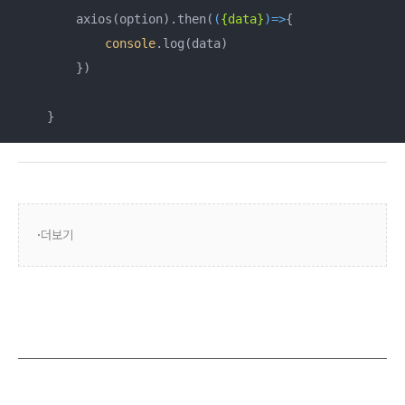
        axios(option).then(
(
{data}
)=>
{

console
.log(data)

        }) 

    }
더보기