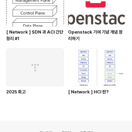
[ Network ] SDN 과 ACI 간단
Openstack 기여 기념 개념 정
정리 #1
리하기
2025 회고
[ Network ] HCI 란?
의안내