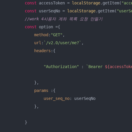
const
 accessToken = 
localStorage
.getItem(
"acc
const
 userSeqNo = 
localStorage
.getItem(
"userS
//work 4사용자 계좌 목록 요청 만들기
const
 option ={

method
:
"GET"
,

url
:
`/v2.0/user/me?`
,

headers
:{

"Authorization"
 : 
`Bearer 
${accessTok
            },

params
 :{

user_seq_no
: userSeqNo

            },

        }
