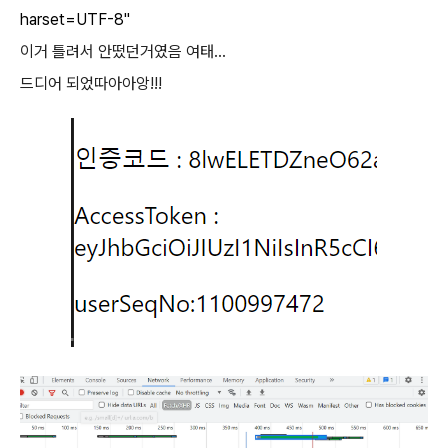
harset=UTF-8"
이거 틀려서 안떴던거였음 여태...
드디어 되었따아아앙!!!