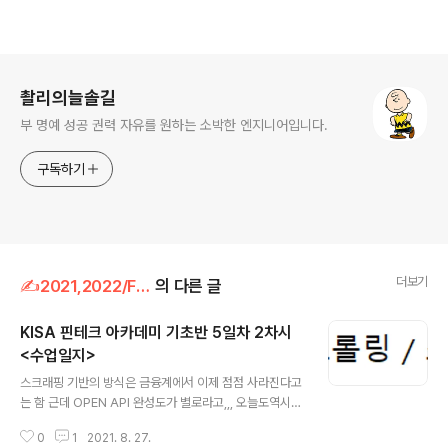
로그 정보
촬리의늘솔길
부 명예 성공 권력 자유를 원하는 소박한 엔지니어입니다.
구독하기
더보기
✍2021,2022/FinTech
의 다른 글
KISA 핀테크 아카데미 기초반 5일차 2차시
<수업일지>
글 내용
스크래핑 기반의 방식은 금융계에서 이제 점점 사라진다고
는 함 근데 OPEN API 완성도가 별로라고,,, 오늘도역시~
셀레니움! 크롬드라이버 설치, 파이썬 설치, 크롬드라이버
0
1
2021. 8. 27.
압축풀어서 지금 작업중인 파일에 놓아주기 음.. vsc는 이