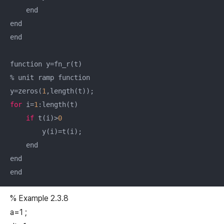
    end

end

end    

function y=fn_r(t)

% unit ramp function

y=zeros(
1
for
 i=
1
:length(t)

if
 t(i)>
0
        y(i)=t(i); 

    end

end

end
% Example 2.3.8
a=1 ;