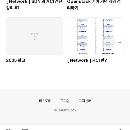
[ Network ] SDN 과 ACI 간단
Openstack 기여 기념 개념 정
정리 #1
리하기
2025 회고
[ Network ] HCI 란?
의안내
티스토리
로그인
고객센터
© Daum Corp.