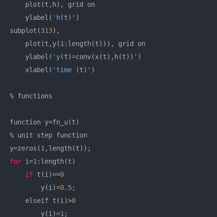
    plot(t,h), grid on

    ylabel(
'h
(t)')

subplot(
313
), 

    plot(t,y(
1
:length(t))), grid on 

    ylabel(
'y
(t)=conv(x(t),h(t))')

    xlabel(
'time
 (t)')

% functions

function y=fn_u(t)

% unit step function

y=zeros(
1
for
 i=
1
:length(t)

if
 t(i)==
0
        y(i)=
0.5
; 

    elseif t(i)>
0
        y(i)=
1
;
