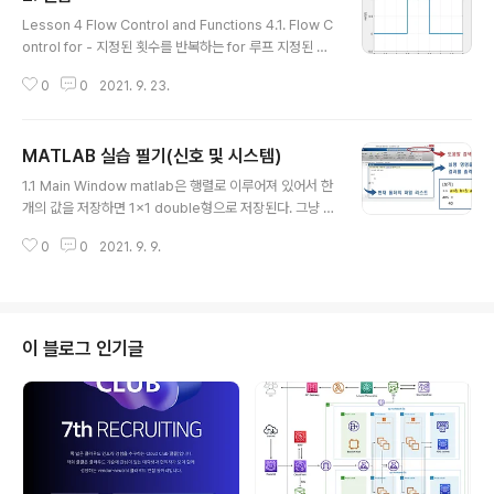
글 내용
Lesson 4 Flow Control and Functions 4.1. Flow C
ontrol for - 지정된 횟수를 반복하는 for 루프 지정된 횟
수만큼 루프에서 명령문 그룹을 실행합니다. for variable
0
0
2021. 9. 23.
=expression, statement ; ... ; statement ; end for
index = values, statements, end 참고 항목 end, br
eak, continue, parfor, return, switch, colon, if if -
MATLAB 실습 필기(신호 및 시스템)
조건이 true인 경우 명령문 실행 표현식을 실행하고 표현
글 내용
식이 true인 경우 명령문 그룹을 실행합니다. if expressi
1.1 Main Window matlab은 행렬로 이루어져 있어서 한
on, statements, end elseif expression, stateme
개의 값을 저장하면 1x1 double형으로 저장된다. 그냥 저
nts ; else ..
장할경우 모든 변수들이 자동으로 double 으로 저장됨 메
0
0
2021. 9. 9.
모리의 효율적 사용은 불가하지만 , 편리하게 사용할 수 있
다. 1.2 help window 도움말 창, 도움말 버튼, f1으로 원
하는걸 알아볼 수있다. (함수나 문서) 명령 창에 [help ind
ex]를 입력하면 index의 정보 출력 ex : >> help log lo
g - 자연 로그(Natural Logarithm) 배열 X의 각 요소에
이 블로그 인기글
대한 자연 로그 ln(x)를 반환합니다. Y = log(X) 참고 항목
log1p, log2, log10, exp, logm, reallog, loglog, se
milogx, se..