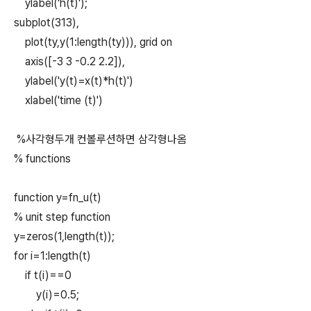
ylabel('h(t)');
subplot(313),
plot(ty,y(1:length(ty))), grid on
axis([-3 3 -0.2 2.2]),
ylabel('y(t)=x(t)*h(t)')
xlabel('time (t)')
%사각형두개 컨볼루션하면 삼각형나옴
% functions
function y=fn_u(t)
% unit step function
y=zeros(1,length(t));
for i=1:length(t)
if t(i)==0
y(i)=0.5;