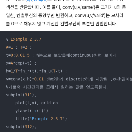
섹션을 반환합니다. 예를 들어,
conv
(u,v,'same')은 크기가
u와 동
일한, 컨벌루션의 중앙부만 반환하고,
conv
(u,v,'valid')는 모서리
를 0으로 채우지 않고 계산한 컨벌루션의 부분만 반환합니다.
% 
Example
2.3
.7
A
=
1
 ; 
T
=
2
 ;

t=
0
:
0.01
:
5
 ; %눈으로 보았을때continuous처럼 보이게

x=
A
*exp(-t) ;

h=
1
/
T
*fn_r(t).*fn_u(
T
-t) ;

y=conv(x,h)*
0.01
 ;%x와h가 discrete하게 저장됨 ,x나h길이
%가로축 시간간격을 곱해서 원하는 값을 얻도록한다.

subplot(
311
), 

    plot(t,x), grid on

    ylabel(
'x
(t)')

    title(
'Example
2.3
.7
')

subplot(
312
), 
