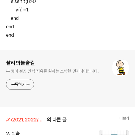
elseif t(i)>0
y(i)=1;
end
end
end
로그 정보
촬리의늘솔길
부 명예 성공 권력 자유를 원하는 소박한 엔지니어입니다.
구독하기
더보기
✍2021,2022/MATLAB
의 다른 글
2. 실습