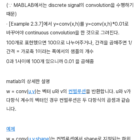
(∵ MABLAB에서는 discrete signal의 convolution을 수행하기
때문)
∙ [Example 2.3.7]에서 y=conv(x,h)를 y=conv(x,h)*0.01로
바꾸어야 continuous convolution을 한 것으로 그려진다.
100개로 표현했으면 100으로 나누어주거나, 간격을 곱해주면 1/
간격 = 가로축 1이라는 폭에서의 샘플의 개수
0과 1사이에 100개 있으니까 0.01 을 곱해줌
matlab의 상세한 설명
w =
conv
(
u,v
)
는 벡터
u와
v의
컨벌루션
을 반환합니다.
u와
v가
다항식 계수의 벡터인 경우 컨벌루션은 두 다항식의 곱셈과 같습
니다.
예제
w =
conv
(
u,v
,
shape
)
는 컨벌루션에서
shape로 지정되는 하위