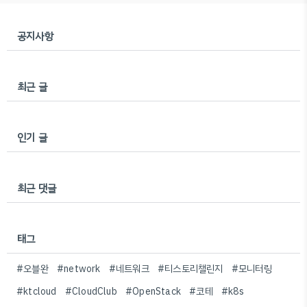
처리되기때문에 정수형 데이..
공지사항
최근 글
인기 글
최근 댓글
태그
#오블완
#network
#네트워크
#티스토리챌린지
#모니터링
#ktcloud
#CloudClub
#OpenStack
#코테
#k8s