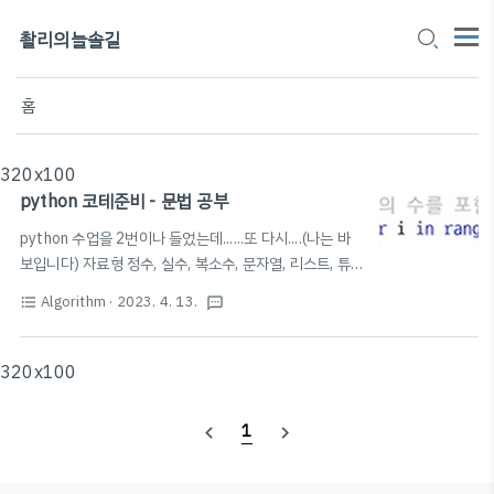
촬리의늘솔길
홈
320x100
python 코테준비 - 문법 공부
python 수업을 2번이나 들었는데......또 다시....(나는 바
보입니다) 자료형 정수, 실수, 복소수, 문자열, 리스트, 튜
플 정수형 - 양의 정수, 음의 정수, 0 실수형 - 소수점 아래
Algorithm
· 2023. 4. 13.
format_list_bulleted
textsms
의 데이터를 표현하는 수 자료형 - .n 으로도 표현 가능 -
실수 값 반올림 round(), round(소수,n째자리) 지수 표현
방식 - e나 E를 이용한 지수 표현 방식을 이용할 수 있다.
320x100
- e나 E다음에 오는 10의 지수부를 의미한다. - 1e9라고
입력하게 되면 10의 9제곱 - 최단경로 알고리즘에서는 도
1
navigate_before
navigate_next
달할 수 없는 노드에 대하여 최단 거리를 무한(INF)으로
설정하곤 한다. - 이때 가능한 최댓값이 10억 미만이라면
무한의 값으로 1e9(10억)을 사용가능 기본 실수형으로