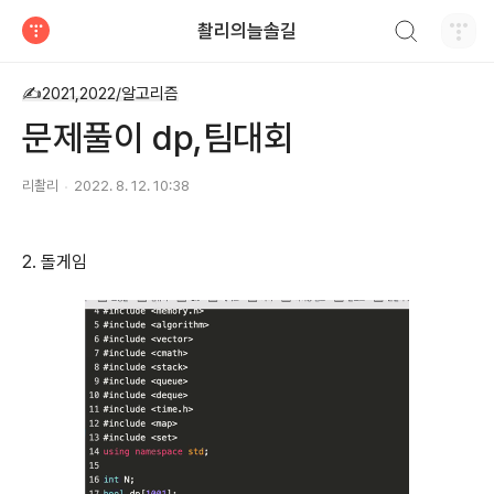
검색하기
촬리의늘솔길
티스토리
✍2021,2022/알고리즘
문제풀이 dp,팀대회
리촬리
2022. 8. 12. 10:38
2. 돌게임