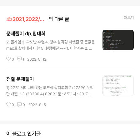
더보기
✍2021,2022/알고리즘
의 다른 글
문제풀이 dp,팀대회
글 내용
2. 돌게임 3. 파도반 수열 4. 정수 삼각형 아랫줄 중 큰값을
max로 찾아내서 더함 5. 설탕배달 --- 1. 이항계수 2. 이
친수 규칙 찾아서 점화식 만들면 거의 해결이네 3. 연속합
0
1
2022. 8. 12.
4. 계단오르기 5. 퇴사
정렬 문제풀이
글 내용
1) 2751 세미나에 있는 코드랑 같다고함 2) 17390 누적
합 배열...! 3 )23330 4) 8989 1분 : 6도 1시 : 30 도 분
침이 절반만큼 간경우 시침은 15만큼 60m : 30 1m: 1/2
0
0
2022. 8. 5.
M * 6 = 분침의 각도 H * 30 + M*1/2 (분침의 이동에
따른 시침의 이동(?)) = 시침의 각도 5) 9024 두수의 합
이분탐색의 동작원리가 매 탐색마다 1/2 로 범위 줄여주는
거라서 log n의 시간복잡도가 나오는건데, 범위가 줄어서
for문으로 구현 for문으로 하면 실수할 확률ㄹ이 준다던데
이 블로그 인기글
아 코드 다 못봄 --- 팀대회 1. 다른풀이 2. 하ㅏ..공부좀하