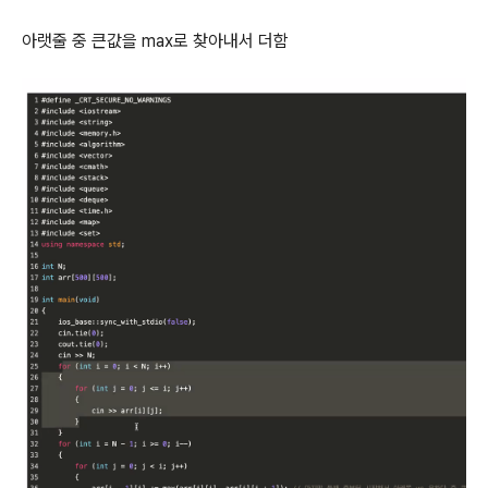
아랫줄 중 큰값을 max로 찾아내서 더함