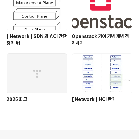
[ Network ] SDN 과 ACI 간단
Openstack 기여 기념 개념 정
정리 #1
리하기
2025 회고
[ Network ] HCI 란?
의안내