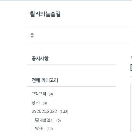
촬리의늘솔길
홈
공지사항
전체 카테고리
끄적끄적
(4)
정보❕
(3)
✍2021,2022
(148)
💻개발일지
(0)
WEB
(17)