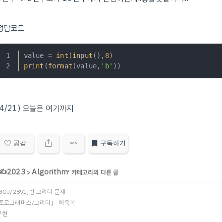
정답코드
value = 
int
(
input
(),
8
)
print
(
format
(value,
'b'
))
(4/21) 오늘은 여기까지
공감
구독하기
✍️2023
Algorithm
>
' 카테고리의 다른 글
[BOJ/2891]번 그리디 문제
[프로그래머스/그리디] - 체육복
구현