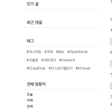
인기 글
최근 댓글
태그
#모니터링
#코테
#k8s
#OpenStack
#오블완
#네트워크
#network
#CloudClub
#티스토리챌린지
#ktcloud
전체 방문자
오늘
어제
전체