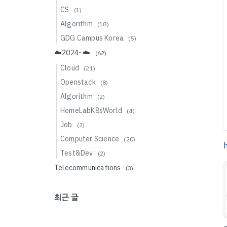
CS
(1)
Algorithm
(18)
GDG Campus Korea
(5)
☁️2024~☁️
(62)
Cloud
(21)
Openstack
(8)
Algorithm
(2)
HomeLabK8sWorld
(4)
Job
(2)
Computer Science
(20)
Test&Dev
(2)
Telecommunications
(3)
최근 글