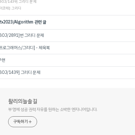
[BOJ/1439] 그리디 문제
[이코테] 그리디
✍️2023/Algorithm 관련 글
[BOJ/2891]번 그리디 문제
[프로그래머스/그리디] - 체육복
구현
[BOJ/1439] 그리디 문제
촬리의늘솔길
부 명예 성공 권력 자유를 원하는 소박한 엔지니어입니다.
구독하기