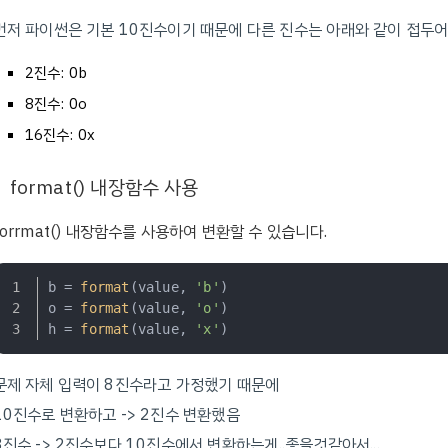
먼저 파이썬은 기본 10진수이기 때문에 다른 진수는 아래와 같이 접두어
2진수: 0b
8진수: 0o
16진수: 0x
format() 내장함수 사용
forrmat() 내장함수를 사용하여 변환할 수 있습니다.
b = 
format
(value, 
'b'
)
o = 
format
(value, 
'o'
)
h = 
format
(value, 
'x'
)
문제 자체 입력이 8진수라고 가정했기 때문에
10진수로 변환하고 -> 2진수 변환했음
8진수 -> 2진수보다 10진수에서 변환하는게..좋을것같아서...