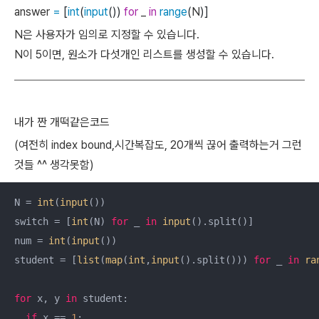
answer
=
[
int
(
input
(
)
)
for
_
in
range
(
N
)
]
N은 사용자가 임의로 지정할 수 있습니다.
N이 5이면, 원소가 다섯개인 리스트를 생성할 수 있습니다.
내가 짠 개떡같은코드
(여전히 index bound,시간복잡도, 20개씩 끊어 출력하는거 그런
것들 ^^ 생각못함)
N = 
int
(
input
())

switch = [
int
(N) 
for
 _ 
in
input
().split()]

num = 
int
(
input
())

student = [
list
(
map
(
int
,
input
().split())) 
for
 _ 
in
ra
for
 x, y 
in
 student:

if
 x == 
1
:
