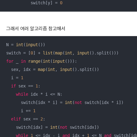
          switch[y] = 
0
그래서 여러 알고리즘 참고해서
N = 
int
(
input
())

switch = [
0
] + 
list
(
map
(
int
, 
input
for
 _ 
in
range
(
int
(
input
())):

  sex, idx = 
map
(
int
, 
input
().split())

  i = 
1
if
 sex == 
1
:

while
 idx * i <= N:

      switch[idx * i] = 
int
(
not
 switch[idx * i])

      i += 
1
elif
 sex == 
2
:

    switch[idx] = 
int
(
not
 switch[idx])

while
1
 <= idx - i 
and
 idx + 
1
 <= N 
and
 switch[id