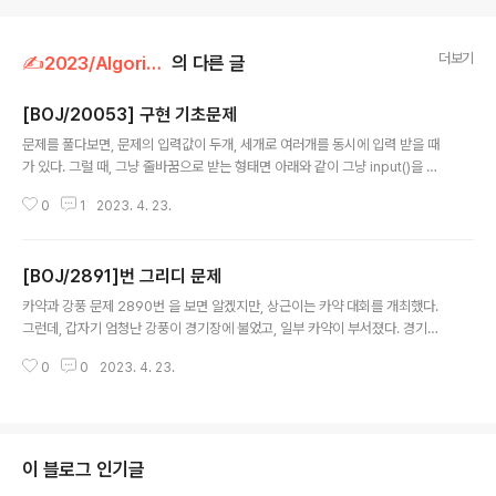
더보기
✍️2023/Algorithm
의 다른 글
[BOJ/20053] 구현 기초문제
글 내용
문제를 풀다보면, 문제의 입력값이 두개, 세개로 여러개를 동시에 입력 받을 때
가 있다. 그럴 때, 그냥 줄바꿈으로 받는 형태면 아래와 같이 그냥 input()을 몇
개든 적으면 된다. a, b = input(), input() (찾아놓고 보니 이거 문제에서 안씀)
0
1
2023. 4. 23.
문법 기초 또 알게된것 정리2차원 배열 입력받기(모두 배열의 세로(B)의 크기
를 아는경우에만 사용 가능하다고 함) 1. 원소 하나씩 입력받기 arr = [for _ in
range(B)] # 2차원배열의 세로길이 B for i in range(B): arr[i]= list(map(i
[BOJ/2891]번 그리디 문제
nt,input().split())) 2. 원소에 list 추가하기 arr = [] for i in range(B): arr.a
글 내용
ppend(list(map(int,inp..
카약과 강풍 문제 2890번 을 보면 알겠지만, 상근이는 카약 대회를 개최했다.
그런데, 갑자기 엄청난 강풍이 경기장에 불었고, 일부 카약이 부서졌다. 경기는
5분 안에 시작해야 하는 상황이다. 다행히 일부 팀은 혹시 모를 사태에 대비해
0
0
2023. 4. 23.
서 카약을 하나 더 경기장에 들고 왔다. 카약은 매우 무겁고 운반하기 어렵다. 따
라서, 자신의 바로 다음이나 전에 경기하는 팀에게만 카약을 빌려주려고 한다.
즉, 팀 4는 여분의 카약을 3이나 5에게만 빌려줄 수 있다. 다른 팀에게서 받은
카약은 또 다른 팀에게 빌려줄 수 없다. 또, 카약을 하나 더 가져온 팀의 카약이
손상되었다면, 여분의 카약으로 경기에 출전하게되고, 이 카약은 다른 팀에게
이 블로그 인기글
빌려줄 수 없다. 카약이 부서진 팀과 하나 더 가져온 팀이 주어진다. 카약을 적..