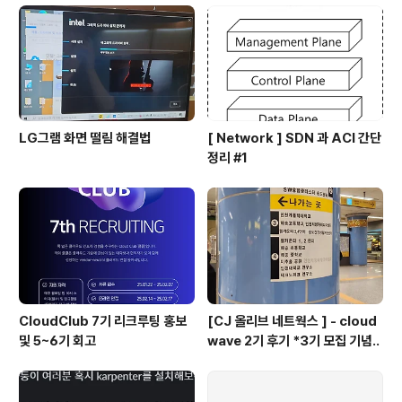
LG그램 화면 떨림 해결법
[ Network ] SDN 과 ACI 간단
정리 #1
CloudClub 7기 리크루팅 홍보
[CJ 올리브 네트웍스 ] - cloud
및 5~6기 회고
wave 2기 후기 *3기 모집 기념..