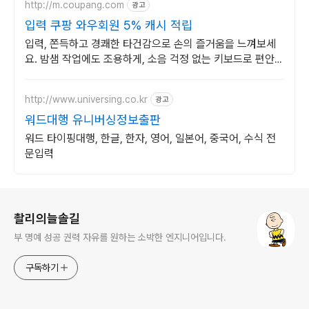
http://m.coupang.com
광고
입력 쿠팡 와우회원 5% 캐시 적립
입력, 쫀득하고 경쾌한 타건감으로 손의 즐거움을 느껴보세
요. 밤샘 작업에도 조용하게, 소음 걱정 없는 키보드로 편안하
게.
http://www.universing.co.kr
광고
워드대행 유니버싱정보출판
워드 타이핑대행, 한글, 한자, 영어, 일본어, 중국어, 수식 전
문입력
로그 정보
촬리의늘솔길
부 명예 성공 권력 자유를 원하는 소박한 엔지니어입니다.
구독하기