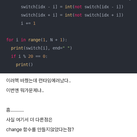
      switch[idx - i] = 
int
(
not
 switch[idx - i])

      switch[idx + i] = 
int
(
not
 switch[idx + i])

      i += 
1
for
 i 
in
range
(
1
, N + 
1
):

print
(switch[i], end=
" "
)

if
 i % 
20
 == 
0
:

print
()
이러헥 바꿨는데 런타임에러났다..
이번엔 뭐가문제냐..
흠...........
사실 여기서 더 다른점은
change 함수를 만들지않았다는점?