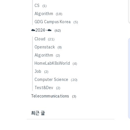
CS
(1)
Algorithm
(18)
GDG Campus Korea
(5)
☁️2024~☁️
(62)
Cloud
(21)
Openstack
(8)
Algorithm
(2)
HomeLabK8sWorld
(4)
Job
(2)
Computer Science
(20)
Test&Dev
(2)
Telecommunications
(3)
최근 글