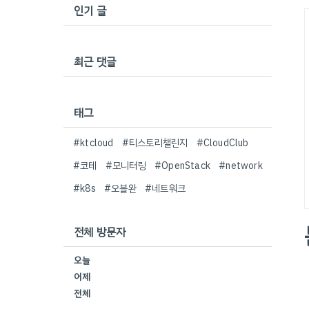
인기 글
최근 댓글
태그
#ktcloud
#티스토리챌린지
#CloudClub
#코테
#모니터링
#OpenStack
#network
#k8s
#오블완
#네트워크
전체 방문자
오늘
어제
전체