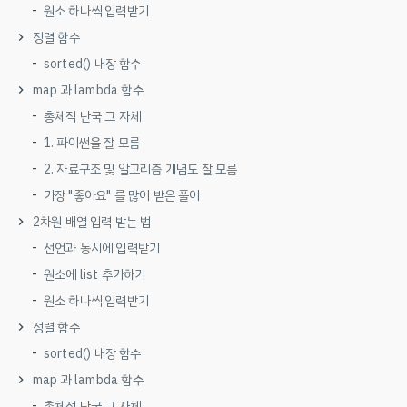
원소 하나씩 입력받기
정렬 함수
sorted() 내장 함수
map 과 lambda 함수
총체적 난국 그 자체
1. 파이썬을 잘 모름
2. 자료구조 및 알고리즘 개념도 잘 모름
가장 "좋아요" 를 많이 받은 풀이
2차원 배열 입력 받는 법
선언과 동시에 입력받기
원소에 list 추가하기
원소 하나씩 입력받기
정렬 함수
sorted() 내장 함수
map 과 lambda 함수
총체적 난국 그 자체