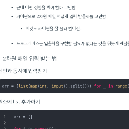
근데 어떤 정렬을 써야 할까 고민함
파이썬으로 2차원 배열 어떻게 입력 받을까를 고민함
이것도 파이썬을 잘 몰라 벌어진..
프로그래머스는 입출력을 구현할 필요가 없다는 것을 뒤늦게 깨달
2차원 배열 입력 받는 법
선언과 동시에 입력받기
arr = [
list
(
map
(
int
, 
input
().split())) 
for
 _ 
in
range
원소에 list 추가하기
arr = []