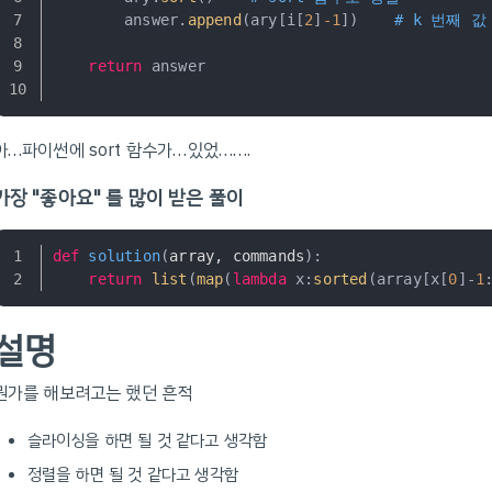
        answer.
append
(ary[i[
2
]
-1
])    
# k 번째 
return
 answer
아…파이썬에 sort 함수가…있었…….
가장 "좋아요" 를 많이 받은 풀이
def
solution
(
array, commands
):
return
list
(
map
(
lambda
 x:
sorted
(array[x[
0
]-
1
설명
뭔가를 해보려고는 했던 흔적
슬라이싱을 하면 될 것 같다고 생각함
정렬을 하면 될 것 같다고 생각함