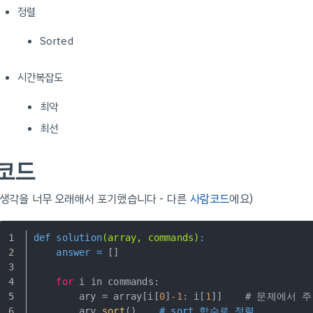
정렬
Sorted
시간복잡도
최악
최선
코드
(생각을 너무 오래해서 포기했습니다 - 다른
사람코드
에요)
def 
solution
(array, commands)
:
    answer =
 []
for
 i in commands:
        ary = array[i[
0
]
-1
: i[
1
]]    # 문제에서
        ary.
sort
()    
# sort 함수로 정렬