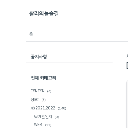
촬리의늘솔길
홈
공지사항
전체 카테고리
끄적끄적
(4)
정보❕
(3)
✍2021,2022
(148)
💻개발일지
(0)
WEB
(17)