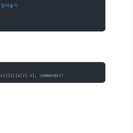
값 집어넣기
:x[
1
]])[x[
2
]-
1
], commands))