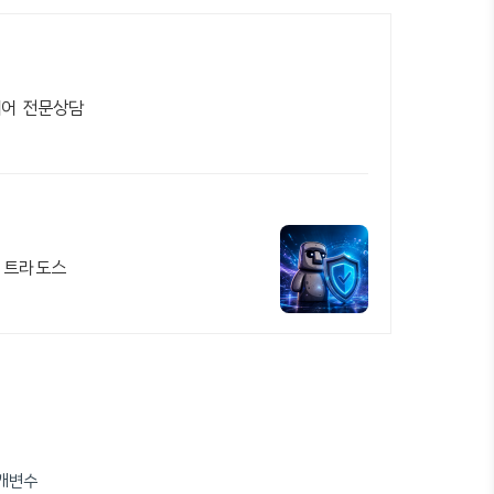
웨어 전문상담
툴 트라도스
매개변수