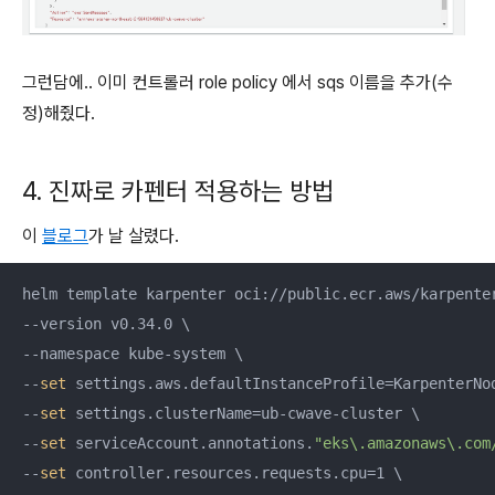
그런담에.. 이미 컨트롤러 role policy 에서 sqs 이름을 추가(수
정)해줬다.
4. 진짜로 카펜터 적용하는 방법
이
블로그
가 날 살렸다.
helm template karpenter oci://public.ecr.aws/karpenter
--version v0.34.0 \

--namespace kube-system \

--
set
 settings.aws.defaultInstanceProfile=KarpenterNod
--
set
 settings.clusterName=ub-cwave-cluster \

--
set
 serviceAccount.annotations.
"eks\.amazonaws\.com
--
set
 controller.resources.requests.cpu=1 \
