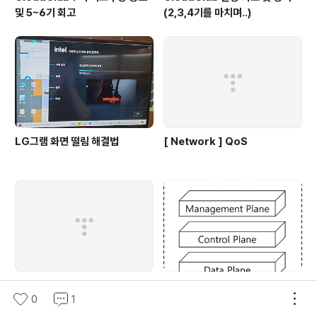
및 5~6기 회고
(2,3,4기를 마치며..)
LG그램 화면 떨림 해결법
[ Network ] QoS
CloudClub 7기회고 및 8기 리
[ Network ] SDN 과 ACI 간단
0
1
크루팅 홍보
정리 #1