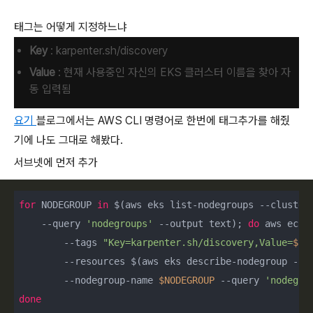
태그는 어떻게 지정하느냐
Key
:
karpenter.sh/discovery
Value
: 현재 사용중인 자신의 EKS 클러스터 이름을 찾아 자
동 입력됨
요기
블로그에서는 AWS CLI 명령어로 한번에 태그추가를 해줬
기에 나도 그대로 해봤다.
서브넷에 먼저 추가
for
 NODEGROUP 
in
 $(aws eks list-nodegroups --cluster
    --query 
'nodegroups'
 --output text); 
do
 aws ec2 c
        --tags 
"Key=karpenter.sh/discovery,Value=
${C
        --resources $(aws eks describe-nodegroup --c
        --nodegroup-name 
$NODEGROUP
 --query 
'nodegro
done