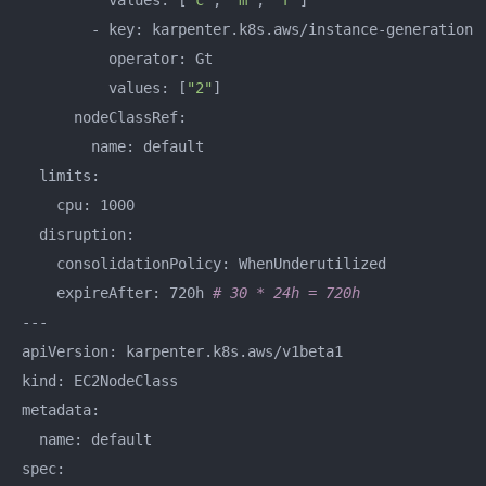
          values: [
"c"
, 
"m"
, 
"r"
]

        - key: karpenter.k8s.aws/instance-generation

          operator: Gt

          values: [
"2"
]

      nodeClassRef:

        name: default

  limits:

    cpu: 1000

  disruption:

    consolidationPolicy: WhenUnderutilized

    expireAfter: 720h 
# 30 * 24h = 720h
---

apiVersion: karpenter.k8s.aws/v1beta1

kind: EC2NodeClass

metadata:

  name: default

spec:
