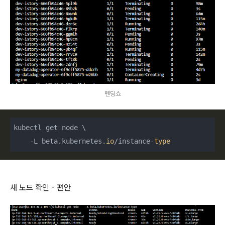
펜딩쇼
kubectl get node \

    -L beta.kubernetes.
io
/instance-
type
새 노드 확인 - 편안