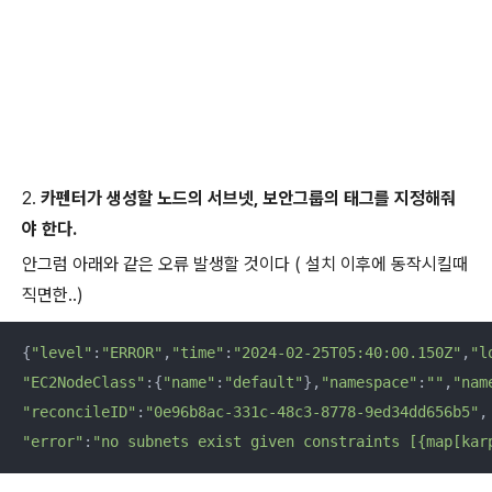
2.
카펜터가 생성할 노드의 서브넷, 보안그룹의 태그를 지정해줘
야 한다.
안그럼 아래와 같은 오류 발생할 것이다 ( 설치 이후에 동작시킬때
직면한..)
{
"level"
:
"ERROR"
,
"time"
:
"2024-02-25T05:40:00.150Z"
,
"l
"EC2NodeClass"
:{
"name"
:
"default"
},
"namespace"
:
""
,
"nam
"reconcileID"
:
"0e96b8ac-331c-48c3-8778-9ed34dd656b5"
"error"
:
"no subnets exist given constraints [{map[kar