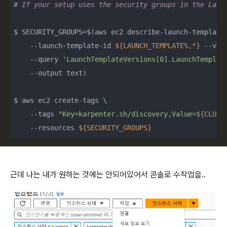
# If your setup uses the security groups in the Laun
$ SECURITY_GROUPS=$(aws ec2 describe-launch-template-
    --launch-template-id 
${LAUNCH_TEMPLATE%,*}
 --ver
    --query 
'LaunchTemplateVersions[0].LaunchTemplat
    --output text)

$ aws ec2 create-tags \

    --tags 
"Key=karpenter.sh/discovery,Value=
${CLUST
    --resources 
${SECURITY_GROUPS}
근데 나는 내가 원하는 것에는 안되어있어서 콘솔로 수작업을..