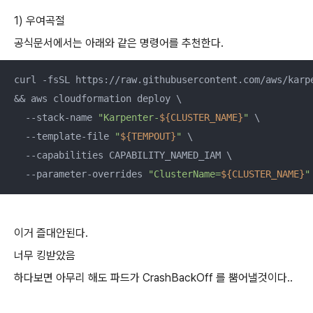
1) 우여곡절
공식문서에서는 아래와 같은 명령어를 추천한다.
curl -fsSL https://raw.githubusercontent.com/aws/karp
&& aws cloudformation deploy \

  --stack-name 
"Karpenter-
${CLUSTER_NAME}
"
 \

  --template-file 
"
${TEMPOUT}
"
 \

  --capabilities CAPABILITY_NAMED_IAM \

  --parameter-overrides 
"ClusterName=
${CLUSTER_NAME}
"
이거 즐대안된다.
너무 킹받았음
하다보면 아무리 해도 파드가 CrashBackOff 를 뿜어낼것이다..