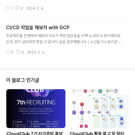
가 될 수 없겠다.. 싶어 올려봅니다. 사실 거창한 저만의 창
1
0
2024. 2. 6.
작 글이라기 보다 그냥 ~~했다. 정도의 글로 보시면 될 것
같습니다. CICD 핸즈온 트랙이었고, CICD 관련 aws 서
비스를 이용해 볼 수 있었습니다. 핸즈온 관련 사이트 AW
CI/CD 작업을 해보자 with GCP
S Workshops AWS(Amazon Web Services)를 위
글 내용
한 실습 자습서 시작하기 - AWS 기반 구축을 위한 클라우
프로젝트를 진행하며 배포에 익숙치 못한 팀원들을 위해 노션에 다 정리해뒀었
드 컴퓨팅 자습서 Workshop Studio Workshop Stud
는데, 같이 공유하면 좋을 것 같아서 글을 첨부해봅니다. ( 노션을 티스토리로 옮
io catalog.us-east-1.prod.workshops.aws 1. Co
길 수 있는 편한 방법이 마땅치가 않네요 .. ㅜㅡㅜ) https://song-01.notion.
decommit 깃헙처럼 push 하면 되는 방식의 사용법이었
0
0
2024. 2. 6.
site/CI-CD-with-GCP-91940bdaaece4ea48fd6118df2c78c6a?p
습니다. ..
vs=4 CI/CD 작업을 해보자 with GCP | Notion 목차 song-01.notion.sit
e
이 블로그 인기글
CloudClub 7기 리크루팅 홍보
CloudClub 활동 회고 및 정리