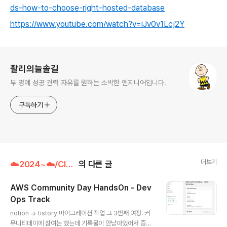
ds-how-to-choose-right-hosted-database
https://www.youtube.com/watch?v=iJv0v1Lcj2Y
로그 정보
촬리의늘솔길
부 명예 성공 권력 자유를 원하는 소박한 엔지니어입니다.
구독하기
더보기
☁️2024~☁️/Cloud
의 다른 글
AWS Community Day HandsOn - Dev
Ops Track
글 내용
notion => tistory 마이그레이션 작업 그 3번째 여정. 커
뮤니티데이에 참여는 했는데 기록물이 안남아있어서 증거