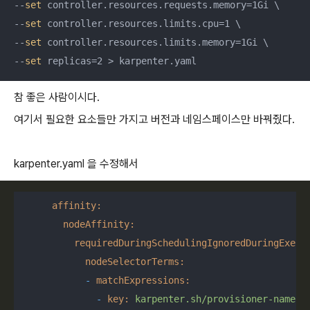
--
set
 controller.resources.requests.memory=1Gi \

--
set
 controller.resources.limits.cpu=1 \

--
set
 controller.resources.limits.memory=1Gi \

--
set
 replicas=2 > karpenter.yaml
참 좋은 사람이시다.
여기서 필요한 요소들만 가지고 버전과 네임스페이스만 바꿔줬다.
karpenter.yaml 을 수정해서
affinity:
nodeAffinity:
requiredDuringSchedulingIgnoredDuringExecu
nodeSelectorTerms:
-
matchExpressions:
-
key:
karpenter.sh/provisioner-name