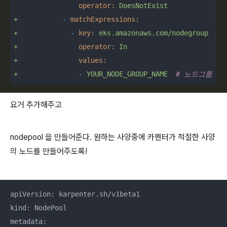
operator:
DoesNotExist
+
-
matchExpressions:
+
-
key:
eks.amazonaws.com/nodegroup
+
operator:
In
+
values:
+
-
YOUR_NODE_GROUP_NAME
# 노드그룹 이
요거 추가해주고
nodepool 을 만들어준다. 원하는 사양중에 카펜터가 적절한 사양
의 노드를 만들어주도록!
apiVersion: karpenter.sh/v1beta1

kind: NodePool

metadata:
