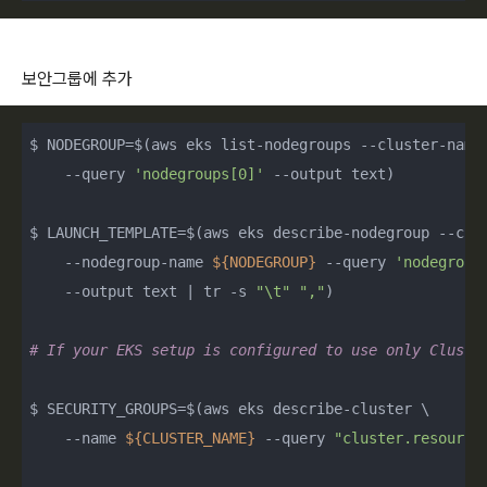
보안그룹에 추가
$ NODEGROUP=$(aws eks list-nodegroups --cluster-name
    --query 
'nodegroups[0]'
 --output text)

$ LAUNCH_TEMPLATE=$(aws eks describe-nodegroup --clu
    --nodegroup-name 
${NODEGROUP}
 --query 
'nodegroup
    --output text | tr -s 
"\t"
","
)

# If your EKS setup is configured to use only Cluste
$ SECURITY_GROUPS=$(aws eks describe-cluster \

    --name 
${CLUSTER_NAME}
 --query 
"cluster.resource