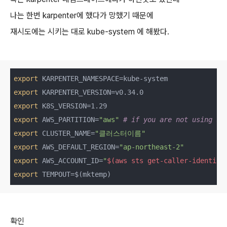
나는 한번 karpenter에 했다가 망했기 때문에
재시도에는 시키는 대로 kube-system 에 해봤다.
export
export
export
export
 AWS_PARTITION=
"aws"
# if you are not using st
export
 CLUSTER_NAME=
"클러스터이름"
export
 AWS_DEFAULT_REGION=
"ap-northeast-2"
export
 AWS_ACCOUNT_ID=
"
$(aws sts get-caller-identity
export
 TEMPOUT=$(mktemp)
확인