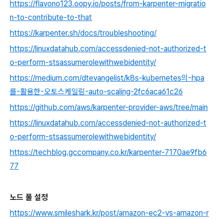
https://flavono123.oopy.io/posts/from-karpenter-migratio
n-to-contribute-to-that
https://karpenter.sh/docs/troubleshooting/
https://linuxdatahub.com/accessdenied-not-authorized-t
o-perform-stsassumerolewithwebidentity/
https://medium.com/dtevangelist/k8s-kubernetes의-hpa
를-활용한-오토스케일링-auto-scaling-2fc6aca61c26
https://github.com/aws/karpenter-provider-aws/tree/main
https://linuxdatahub.com/accessdenied-not-authorized-t
o-perform-stsassumerolewithwebidentity/
https://techblog.gccompany.co.kr/karpenter-7170ae9fb6
77
노드 풀 설정
https://www.smileshark.kr/post/amazon-ec2-vs-amazon-r