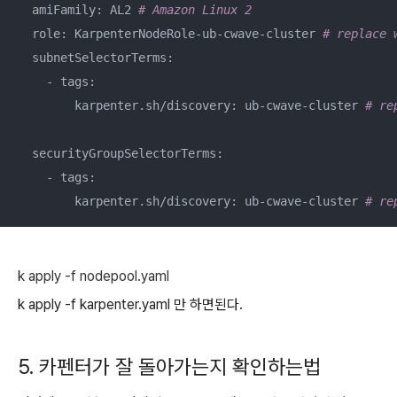
  amiFamily: AL2 
# Amazon Linux 2
  role: KarpenterNodeRole-ub-cwave-cluster 
# replace 
  subnetSelectorTerms:

    - tags:

        karpenter.sh/discovery: ub-cwave-cluster 
# re
  securityGroupSelectorTerms:

    - tags:

        karpenter.sh/discovery: ub-cwave-cluster 
# re
k apply -f nodepool.yaml
k apply -f karpenter.yaml 만 하면된다.
5. 카펜터가 잘 돌아가는지 확인하는법