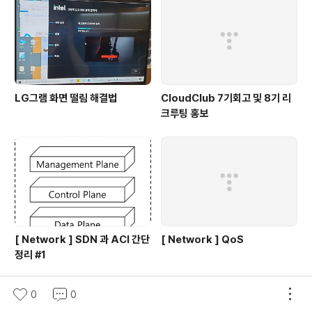
LG그램 화면 떨림 해결법
CloudClub 7기회고 및 8기 리
크루팅 홍보
[ Network ] SDN 과 ACI 간단
[ Network ] QoS
정리 #1
0
0