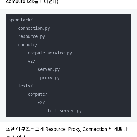
compute sdk를 나타낸다)
    connection.py

    resource.py

    compute/

        compute_service.py

        v2/

            server.py

            _proxy.py

    tests/

        compute/

            v2/

또한 이 구조는 크게 Resource, Proxy, Connection 세 개로 나