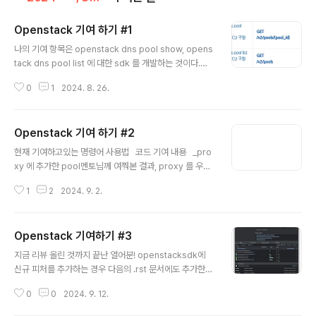
Openstack 기여 하기 #1
글 내용
나의 기여 항목은 openstack dns pool show, opens
tack dns pool list 에 대한 sdk 를 개발하는 것이다.아
sdk .. 어..어려워...어려워!!일단 코드를 파헤쳐보자. (어디
0
1
2024. 8. 26.
에 무슨 폴더가 있고 파일이 있는지도 모름 머리아픔) 일단
dns 폴더는 다음과 같은 위치에 있다. SDK 는 Resourc
e, Proxy, Connection 구조를 가지고있다. Proxy 와 R
Openstack 기여 하기 #2
esource 의 관계Proxy 란?- 정의: Proxy는 OpenSta
글 내용
ck API와 클라이언트 간의 중개 역할을 하는 클래스입니
현재 기여하고있는 명령어 사용법 코드 기여 내용 _pro
다. 클라이언트가 API 요청을 보내면, Proxy가 이를 처리
xy 에 추가한 pool멘토님께 여쭤본 결과, proxy 를 우선
하여 적절한 리소스에 전달합니다. - 기능: Proxy는 리소
적으로 구현해야 함을 깨달았다. _proxy.py 를 살펴보면,
스에 대한 CRUD(Create, Read, U..
1
2
2024. 9. 2.
비슷한 구조의 다른 api 를 확인할 수 있다. 그 예시로, zo
ne export 의 get 같은 경우에도 내가 맡은 api 인 pool
show 의 GET API 와 비슷하기 때문에 그 코드의 prxoy
Openstack 기여하기 #3
와 리소스를 참고하여 진행했다. # ======== Pools =
글 내용
======= def pools(self, **query): """Retrieve a
지금 리뷰 올린 것까지 끝난 열어분! openstacksdk에
generator of pools :param dict query: Optional
신규 피처를 추가하는 경우 다음의 .rst 문서에도 추가한
query parameters to be sent ..
기능에 대한 내용을 넣어주어야 합니당! 다음의 3개 파일
0
0
2024. 9. 12.
에 자신이 넣은 dns 기능이 있는지 확인해보시고 없다면
다시 추가해서 review를 한번 더 올려주세요! https://op