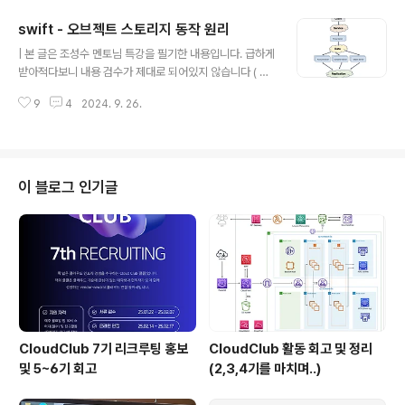
endev.org/openstack/openstacksdk/src/branc
swift - 오브젝트 스토리지 동작 원리
h/master/doc/source/user/resources/dns/inde
글 내용
x.rsthttps://opendev.org/openstack/openstack
| 본 글은 조성수 멘토님 특강을 필기한 내용입니다. 급하게
sdk/src/branch/master/doc/source/user/resour
받아적다보니 내용 검수가 제대로 되어있지 않습니다 ( 차
ces/dns/v2https://opendev.org/openstack/ope
후 다듬을 예정)오브젝트 스토리지, 블록 스토리지와 어떤
nstacksdk/src..
9
4
2024. 9. 26.
차이점이 있는지를 알아야 한다. 오브젝트 스토리지의 가
장 큰 특징 : 무한한 공간을 제공한다.오브젝트 스토리지 톺
아보기오브젝트 : 데이터 바이너리와 메타데이터의 조합데
이터 : 이미지, 비디오, 문서와 같은 실제 데이터메타데이터
: 데이터에 대한 부가적인 설명 ( GPS 좌표, 글쓴이, 사진
이 블로그 인기글
기 정보 등)오브젝트는 고유 식별자를 가진다.어디에 저장
이 될지 결정하는 지시자로 쓰인다. 다른말로는 분산 파일
시스템이라고도 한다.오브젝트 스토리지는 폴더 구조가 없
다.파일 스토리지와 다르게 오브젝트 스토리지는 폴더 구
조를 가지지 않는다.HTTP ..
CloudClub 7기 리크루팅 홍보
CloudClub 활동 회고 및 정리
및 5~6기 회고
(2,3,4기를 마치며..)