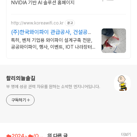
NVIDIA 기반 AI 솔루션 홈페이지
http://www.koreawifi.co.kr
광고
(주)한국와이파이 관급공사, 건설공사
가능
특허, 벤처 기업용 와이파이 설계구축 전문,
공공와이파이, 행사, 이벤트, IOT 나라장터
입찰 가능 기업, 성공사업의 지름길 와이파이
프리존 구축. 견적문의
로그 정보
촬리의늘솔길
부 명예 성공 권력 자유를 원하는 소박한 엔지니어입니다.
구독하기
더보기
☁️2024~☁️/Openstack
의 다른 글