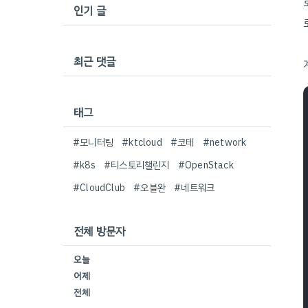
인기 글
최근 댓글
태그
#모니터링
#ktcloud
#코테
#network
#k8s
#티스토리챌린지
#OpenStack
#CloudClub
#오블완
#네트워크
전체 방문자
오늘
어제
전체