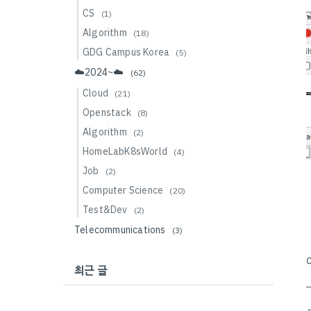
CS
(1)
Algorithm
(18)
GDG Campus Korea
(5)
☁️2024~☁️
(62)
Cloud
(21)
Openstack
(8)
Algorithm
(2)
HomeLabK8sWorld
(4)
Job
(2)
Computer Science
(20)
Test&Dev
(2)
Telecommunications
(3)
최근 글