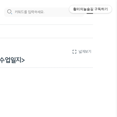
촬리의늘솔길
구독하기
fullscreen
넓게보기
<수업일지>