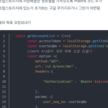
로컬스토리지에 저장해놓은 정보들을 가져오도록 Main에 코드 추가
로컬스토리지에 있는거 초기화는 구글 쿠키지우기나 그런거 하면됨
계좌 목록 요청보내기
const
getAccountList
 = (
)=>{
const
 accessToken = 
localStorage
.
getItem
const
 userSeqNo = 
localStorage
.
getItem
(
"
//work 4사용자 계좌 목록 요청 만들기
const
 option ={
method
:
"GET"
,
url
:
`/v2.0/user/me?`
,
headers
:{
"Authorization"
 : 
`Bearer 
${acce
            },
            params :{
user_seq_no
: userSeqNo
            },