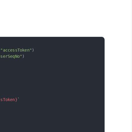
(
"accessToken"
)
userSeqNo"
)
ssToken}
`