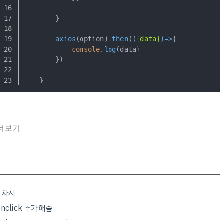
        }
axios
(option).
then
(
(
{data}
)=>
{
console
.
log
(data)
        }) 
    }
더보기
2차시
onclick 추가해줌