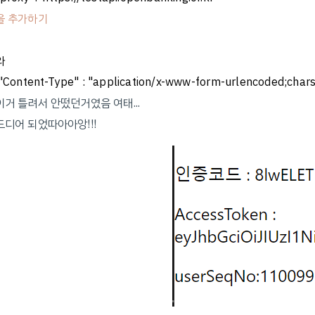
을 추가하기
와
"Content-Type" : "application/x-www-form-urlencoded;char
이거 틀려서 안떴던거였음 여태...
드디어 되었따아아앙!!!