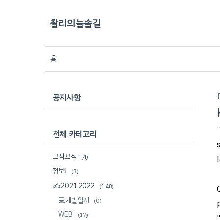
촬리의늘솔길
홈
공지사항
전체 카테고리
끄적끄적
(4)
정보❕
(3)
✍2021,2022
(148)
💻개발일지
(0)
WEB
(17)