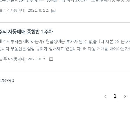
도록 만들어졌다.) 투자자의 심리를 연구하여 2017년 노벨 경제학상 수상 
연관시킨 첫 사례 유명한 경제이론들은 가장 중요한 투자자의 심리라는 변수를
주식자동매매
· 2021. 8. 12.
st_bulleted
textsms
및 하락 할 때 모두 결국 돈을 잃을 수 밖에 없는 사람의 심리를 발표 시장이 상
계속 돈을 넣다가 결국 파산 시장이 하락 할 때 - 주가가 싸게 느껴져서 계속 
약해서 문제 내가 가지고 있는 주식을 믿을 수 없다! "대강 이렇게 하면 되지
주식 자동매매 종합반 1주차
시 버틸 수..
왜 주식투자를 해야하는가? 월급쟁이는 부자가 될 수 없습니다 자본주의는 사
습니다 부동산은 점점 규제가 심해지고 있습니다. 왜 자동 매매를 해야하는가?
마음 편하게 본업에 집중하려면?! 주식 자동매매를 통해 본업에 집중하고 투자도
주식자동매매
· 2021. 8. 7.
st_bulleted
textsms
입 상당히멋있다. 뭔가 아직 시작도안했는데 벌써부터 어깨으쓱 주식의 역사
된 것인지 역사를 되짚어 봅시다! 주식이라는 것은 어떻게 생겨난 것일까? 16
섰던 네덜란드 동인도 회사에서 처음 시작 인도로 가는 바닷길은 국가의 힘과
728x90
네덜란드는 인도 비즈니스에서 승리하기 위해 대..
1
navigate_before
navigate_next