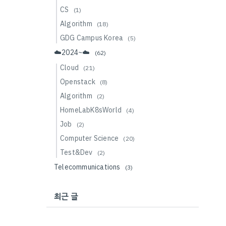
CS
(1)
Algorithm
(18)
GDG Campus Korea
(5)
☁️2024~☁️
(62)
Cloud
(21)
Openstack
(8)
Algorithm
(2)
HomeLabK8sWorld
(4)
Job
(2)
Computer Science
(20)
Test&Dev
(2)
Telecommunications
(3)
최근 글