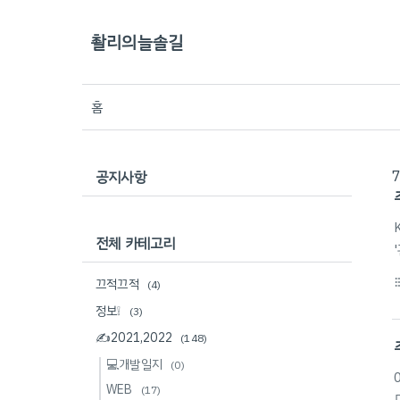
촬리의늘솔길
홈
공지사항
전체 카테고리
끄적끄적
format_li
(4)
정보❕
(3)
✍2021,2022
(148)
💻개발일지
(0)
WEB
(17)