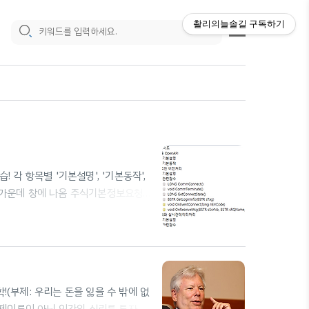
촬리의늘솔길
구독하기
! 각 항목별 '기본설명', '기본동작',
명이 가운데 창에 나옴 주식기본정보요청
pt10001: 주식기본정보요청] -오른쪽
결확인 오류 뜸 로그인이 되어있어야 함
반 함수와 이벤트 함수로 구성 된 키움
데이터를 전..
!(부제: 우리는 돈을 잃을 수 밖에 없