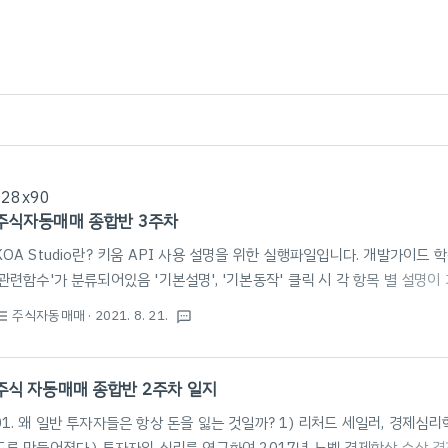
728x90
주식자동매매 종합반 3주차
KOA Studio란? 키움 API 사용 설명을 위한 실행파일입니다. 개발가이드 학습
'관련함수'가 분류되어있음 '기본설명', '기본동작' 클릭 시 각 항목 별 설
해보기 -[메뉴]-[파일]-[Open API 접속] -[왼쪽 아래 탭]-[TR 목록]-[o
주식자동매매
· 2021. 8. 21.
st_bulleted
textsms
속성 창의 종목코드에 '005930' 입력 후 '조회' 버튼 클릭 -결과 확인 연
로그인하니 잘 됨. 02. 키움 API에 대해서 좀 더 자세히 알아봅시다! 3) 일
API! 1. 일반 함수란? 호출 시 바로 반환 값을 받을 수 있는 함수 키움서버에 
주식 자동매매 종합반 2주차 일지
01. 왜 일반 투자자들은 항상 돈을 잃는 것일까? 1) 리처드 세일러, 경제심리학