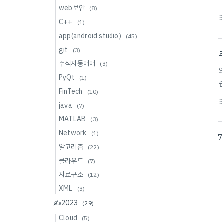
web보안
(8)
format_li
C++
(1)
app(android studio)
(45)
git
(3)
주식자동매매
(3)
PyQt
(1)
FinTech
(10)
format_li
java
(7)
MATLAB
(3)
Network
(1)
알고리즘
(22)
클라우드
(7)
자료구조
(12)
XML
(3)
✍️2023
(29)
Cloud
(5)