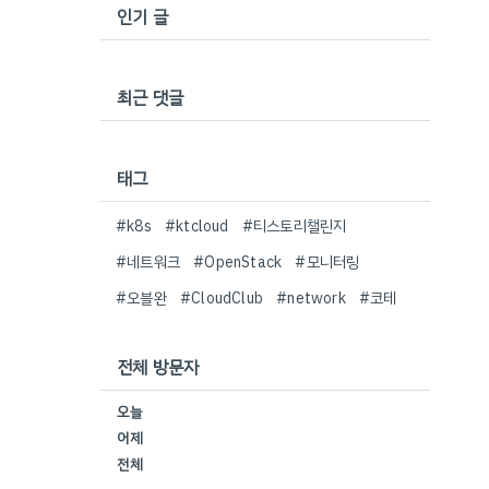
인기 글
최근 댓글
태그
#k8s
#ktcloud
#티스토리챌린지
#네트워크
#OpenStack
#모니터링
#오블완
#CloudClub
#network
#코테
전체 방문자
오늘
어제
전체