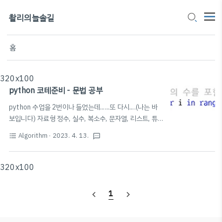
촬리의늘솔길
홈
320x100
python 코테준비 - 문법 공부
python 수업을 2번이나 들었는데......또 다시....(나는 바
보입니다) 자료형 정수, 실수, 복소수, 문자열, 리스트, 튜
플 정수형 - 양의 정수, 음의 정수, 0 실수형 - 소수점 아래
Algorithm
· 2023. 4. 13.
format_list_bulleted
textsms
의 데이터를 표현하는 수 자료형 - .n 으로도 표현 가능 -
실수 값 반올림 round(), round(소수,n째자리) 지수 표현
방식 - e나 E를 이용한 지수 표현 방식을 이용할 수 있다.
320x100
- e나 E다음에 오는 10의 지수부를 의미한다. - 1e9라고
입력하게 되면 10의 9제곱 - 최단경로 알고리즘에서는 도
1
navigate_before
navigate_next
달할 수 없는 노드에 대하여 최단 거리를 무한(INF)으로
설정하곤 한다. - 이때 가능한 최댓값이 10억 미만이라면
무한의 값으로 1e9(10억)을 사용가능 기본 실수형으로