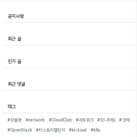
처리되기때문에 정수형 데이..
공지사항
최근 글
인기 글
최근 댓글
태그
#오블완
#network
#CloudClub
#네트워크
#모니터링
#코테
#OpenStack
#티스토리챌린지
#ktcloud
#k8s