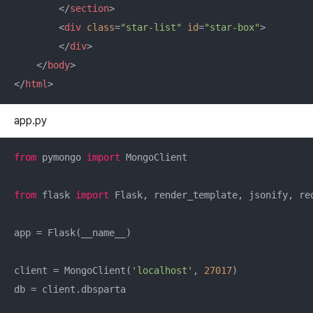
</
section
>
<
div
class
=
"star-list"
id
=
"star-box"
>
</
div
>
</
body
>
</
html
>
app.py
from
 pymongo 
import
 MongoClient

from
 flask 
import
 Flask, render_template, jsonify, req
app = Flask(__name__)

client = MongoClient(
'localhost'
, 
27017
)

db = client.dbsparta
