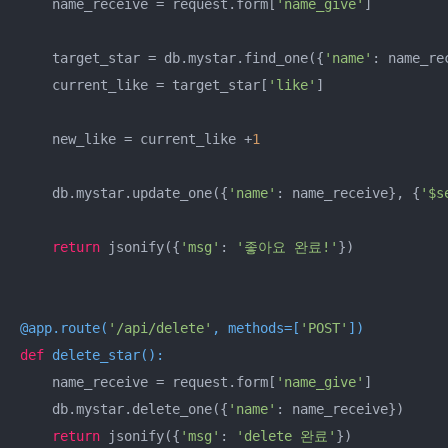
    name_receive = request.form[
'name_give'
]

    target_star = db.mystar.find_one({
'name'
: name_rec
    current_like = target_star[
'like'
]

    new_like = current_like +
1
    db.mystar.update_one({
'name'
: name_receive}, {
'$s
return
 jsonify({
'msg'
: 
'좋아요 완료!'
})

@app.route(
'/api/delete'
, methods=[
'POST'
]
)
def
delete_star
():
    name_receive = request.form[
'name_give'
]

    db.mystar.delete_one({
'name'
: name_receive})

return
 jsonify({
'msg'
: 
'delete 완료'
})
