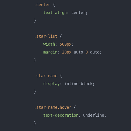
.center
 {

text-align
: center;

            }

.star-list
 {

width
: 
500px
;

margin
: 
20px
 auto 
0
 auto;

            }

.star-name
 {

display
: inline-block;

            }

.star-name
:hover
 {

text-decoration
: underline;

            }
