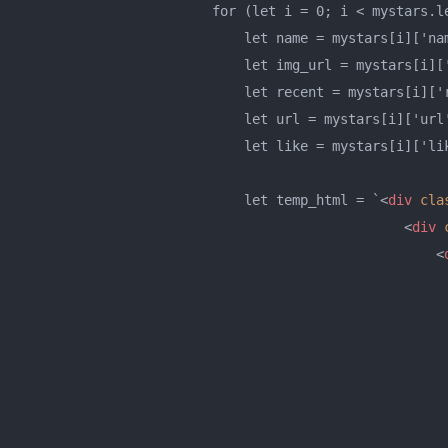
                        for (let i = 0; i < mystars.le
                            let name = mystars[i]['nam
                            let img_url = mystars[i]['
                            let recent = mystars[i]['r
                            let url = mystars[i]['url'
                            let like = mystars[i]['lik
                            let temp_html = `
<
div
cla
<
div
<
                                                     