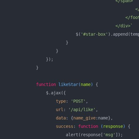
                                            </span>

                                                    </
                                                </foot
                                            </div>`
                            $(
'#star-box'
).append(temp
                        }

                    }

                });

            }

function
likeStar
(
name
) 
{

                $.ajax({

type
: 
'POST'
,

url
: 
'/api/like'
,

data
: {
name_give
:name},

success
: 
function
 (
response
) 
{

                        alert(response[
'msg'
]);
