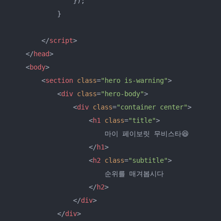
                });

            }

</
script
>
</
head
>
<
body
>
<
section
class
=
"hero is-warning"
>
<
div
class
=
"hero-body"
>
<
div
class
=
"container center"
>
<
h1
class
=
"title"
>
                        마이 페이보릿 무비스타😆

</
h1
>
<
h2
class
=
"subtitle"
>
                        순위를 매겨봅시다

</
h2
>
</
div
>
</
div
>