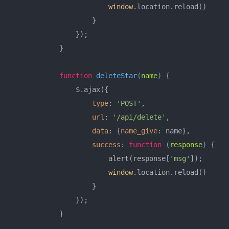
window
.location.reload()

                    }

                });

            }

function
deleteStar
(
name
) 
{

                $.ajax({

type
: 
'POST'
,

url
: 
'/api/delete'
,

data
: {
name_give
: name},

success
: 
function
 (
response
) 
{

                        alert(response[
'msg'
]);

window
.location.reload()

                    }

                });

            }
