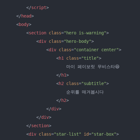
</
script
>
</
head
>
<
body
>
<
section
class
=
"hero is-warning"
>
<
div
class
=
"hero-body"
>
<
div
class
=
"container center"
>
<
h1
class
=
"title"
>
                        마이 페이보릿 무비스타😆

</
h1
>
<
h2
class
=
"subtitle"
>
                        순위를 매겨봅시다

</
h2
>
</
div
>
</
div
>
</
section
>
<
div
class
=
"star-list"
id
=
"star-box"
>