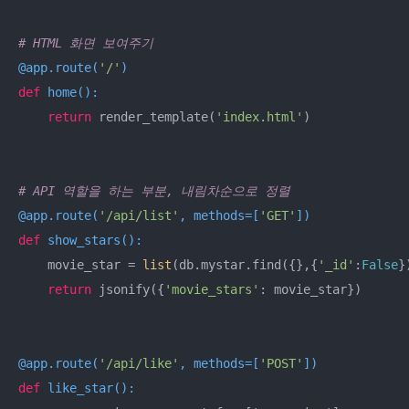
# HTML 화면 보여주기
@app.route(
'/'
)
def
home
():
return
 render_template(
'index.html'
)

# API 역할을 하는 부분, 내림차순으로 정렬
@app.route(
'/api/list'
, methods=[
'GET'
]
)
def
show_stars
():
    movie_star = 
list
(db.mystar.find({},{
'_id'
:
False
}
return
 jsonify({
'movie_stars'
: movie_star})

@app.route(
'/api/like'
, methods=[
'POST'
]
)
def
like_star
():