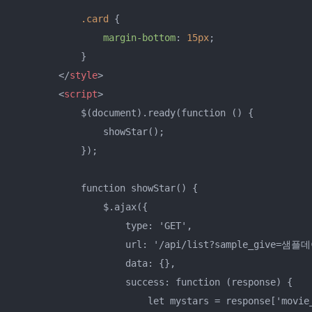
.card
 {

margin-bottom
: 
15px
;

            }

</
style
>
<
script
>
            $(document).ready(function () {

                showStar();

            });

            function showStar() {

                $.ajax({

                    type: 'GET',

                    url: '/api/list?sample_give=샘플
                    data: {},

                    success: function (response) {

                        let mystars = response['movie_