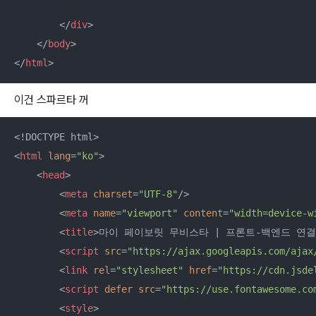
</
div
>
</
body
>
</
html
>
이건 스파르타 꺼
<
html
lang
=
"ko"
>
<
head
>
<
meta
charset
=
"UTF-8"
/>
<
meta
name
=
"viewport"
content
=
"width=device-w
<
title
>
마이 페이보릿 무비스타 | 프론트-백엔드 연결
<
script
src
=
"https://ajax.googleapis.com/ajax
<
link
rel
=
"stylesheet"
href
=
"https://cdn.jsde
<
script
defer
src
=
"https://use.fontawesome.co
<
style
>