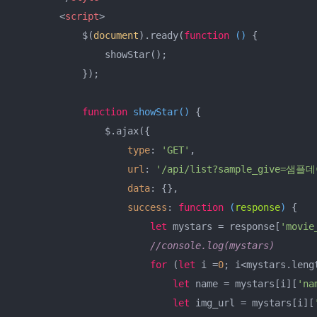
<
script
>
            $(
document
).ready(
function
 (
) 
{

                showStar();

            });

function
showStar
(
) 
{

                $.ajax({

type
: 
'GET'
,

url
: 
'/api/list?sample_give=샘플
data
: {},

success
: 
function
 (
response
) 
{

let
 mystars = response[
'movie
//console.log(mystars)
for
 (
let
 i =
0
; i<mystars.lengt
let
 name = mystars[i][
'na
let
 img_url = mystars[i][