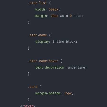
.star-list
 {

width
: 
500px
;

margin
: 
20px
 auto 
0
 auto;

            }

.star-name
 {

display
: inline-block;

            }

.star-name
:hover
 {

text-decoration
: underline;

            }

.card
 {

margin-bottom
: 
15px
;

            }

</
style
>