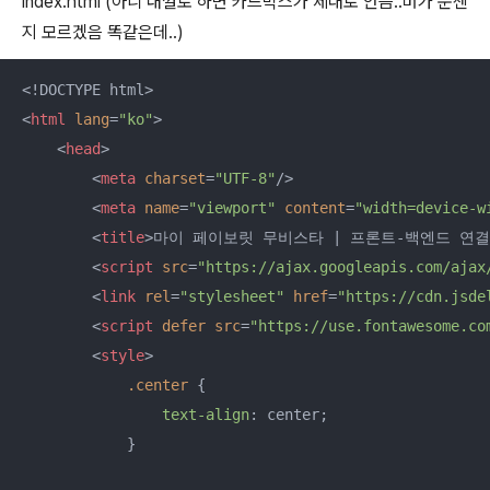
index.html (아니 내껄로 하면 카드박스가 제대로 안뜸..머가 문젠
지 모르겠음 똑같은데..)
<
html
lang
=
"ko"
>
<
head
>
<
meta
charset
=
"UTF-8"
/>
<
meta
name
=
"viewport"
content
=
"width=device-w
<
title
>
마이 페이보릿 무비스타 | 프론트-백엔드 연결
<
script
src
=
"https://ajax.googleapis.com/ajax
<
link
rel
=
"stylesheet"
href
=
"https://cdn.jsde
<
script
defer
src
=
"https://use.fontawesome.co
<
style
>
.center
 {

text-align
: center;

            }
