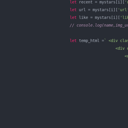
let
 recent = mystars[i][
'
let
 url = mystars[i][
'url
let
 like = mystars[i][
'li
// console.log(name,img_u
let
 temp_html =
` <div cla
                                                <div c
                                                    <d
                                                      
                                                      
                                                      
                                                     
                                                      
                                                      
                                                      
                                                      
                                                      