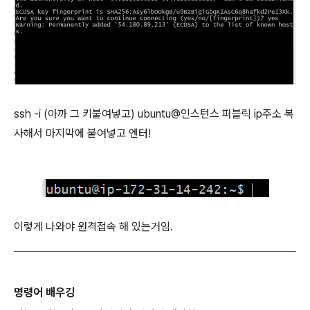
ssh -i (아까 그 키붙여넣고) ubuntu@인스턴스 퍼블릭 ip주소 복
사해서 마지막에 붙여넣고 엔터!
이렇게 나와야 원격접속 해 있는거임.
명령어 배우깅