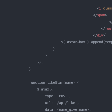
<
i
clas
</
span
>
<
</
foo
</
div
>
`

                            $('#star-box').append(temp
                        }

                    }

                });

            }

            function likeStar(name) {

                $.ajax({

                    type: 'POST',

                    url: '/api/like',

                    data: {name_give:name},
