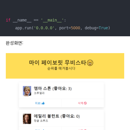
if
 __name__ == 
'__main__'
:

    app.run(
'0.0.0.0'
, port=
5000
, debug=
True
)
완성화면: