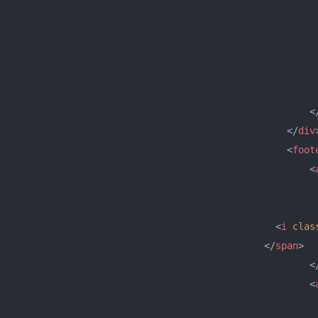
<
</
div
<
foot
<
                                                     
<
i
clas
</
span
>
<
<
                                                     