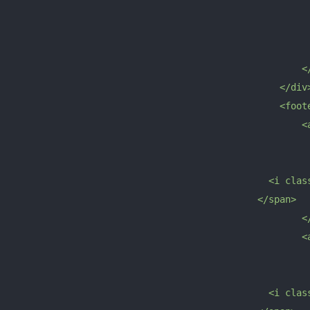
                                                     
                                                     
                                                      
                                                    </
                                                </div>
                                                <foote
                                                    <
                                                     
                                                      
                                              <i class
                                            </span>

                                                    </
                                                    <
                                                     
                                                      
                                              <i class