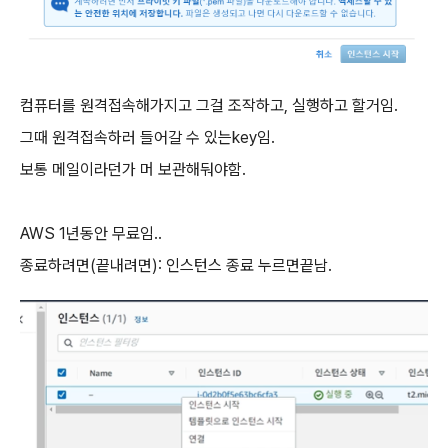
컴퓨터를 원격접속해가지고 그걸 조작하고, 실행하고 할거임.
그때 원격접속하러 들어갈 수 있는key임.
보통 메일이라던가 머 보관해둬야함.
AWS 1년동안 무료임..
종료하려면(끝내려면): 인스턴스 종료 누르면끝남.