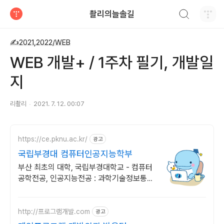
검색하기
촬리의늘솔길
티스토리
✍2021,2022/WEB
WEB 개발+ / 1주차 필기, 개발일
지
리촬리
2021. 7. 12. 00:07
https://ce.pknu.ac.kr/
광고
국립부경대 컴퓨터인공지능학부
부산 최초의 대학, 국립부경대학교 - 컴퓨터
공학전공, 인공지능전공 : 과학기술정보통신
부 소프트웨어중심대학 선정 (187억원 지
원)
http://프로그램개발.com
광고