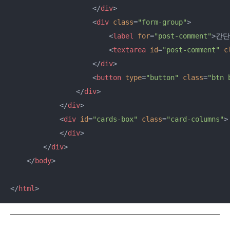
</
div
>
<
div
class
=
"form-group"
>
<
label
for
=
"post-comment"
>
간단
<
textarea
id
=
"post-comment"
c
</
div
>
<
button
type
=
"button"
class
=
"btn 
</
div
>
</
div
>
<
div
id
=
"cards-box"
class
=
"card-columns"
>
</
div
>
</
div
>
</
body
>
</
html
>