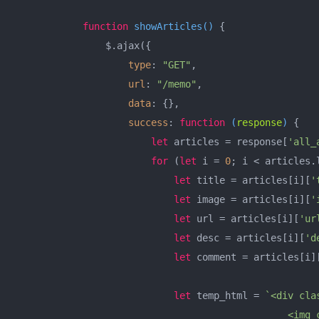
function
showArticles
(
) 
{

                $.ajax({

type
: 
"GET"
,

url
: 
"/memo"
,

data
: {},

success
: 
function
 (
response
) 
{

let
 articles = response[
'all_
for
 (
let
 i = 
0
; i < articles.l
let
 title = articles[i][
'
let
 image = articles[i][
'
let
 url = articles[i][
'ur
let
 desc = articles[i][
'd
let
 comment = articles[i]
let
 temp_html = 
`<div clas
                                                <img c