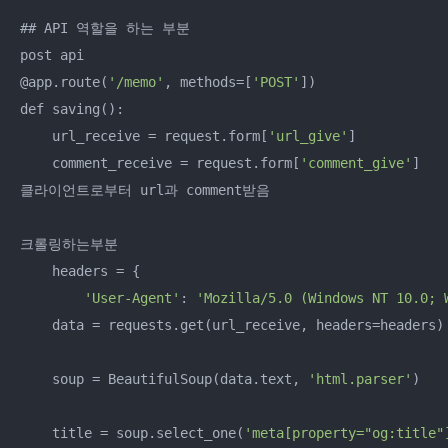
## API 역할을 하는 부분

post api

@app.route(
'/memo'
, methods=[
'POST'
])

def saving():

    url_receive = request.form[
'url_give'
]

    comment_receive = request.form[
'comment_give'
]

클라이언트로부터 url과 comment받음

크롤링하는부분

    headers = {

'User-Agent'
: 
'Mozilla/5.0 (Windows NT 10.0; 
    data = requests.get(url_receive, headers=headers)

    soup = BeautifulSoup(data.text, 
'html.parser'
)

    title = soup.select_one(
'meta[property="og:title"