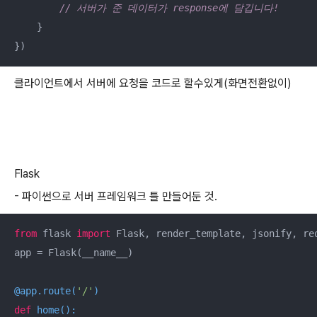
// 서버가 준 데이터가 response에 담깁니다!
    }

})
클라이언트에서 서버에 요청을 코드로 할수있게(화면전환없이)
Flask
- 파이썬으로 서버 프레임워크 틀 만들어둔 것.
from
 flask 
import
 Flask, render_template, jsonify, req
app = Flask(__name__)

@app.route(
'/'
)
def
home
():