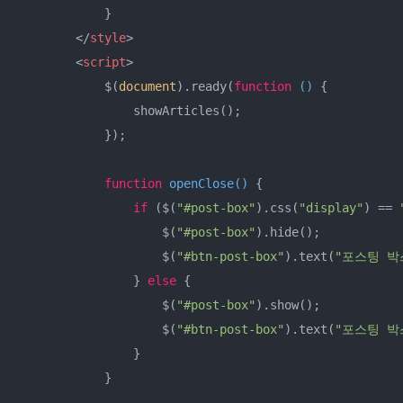
            }

</
style
>
<
script
>
            $(
document
).ready(
function
 (
) 
{

                showArticles();

            });

function
openClose
(
) 
{

if
 ($(
"#post-box"
).css(
"display"
) == 
                    $(
"#post-box"
).hide();

                    $(
"#btn-post-box"
).text(
"포스팅 박
                } 
else
 {

                    $(
"#post-box"
).show();

                    $(
"#btn-post-box"
).text(
"포스팅 박
                }

            }
