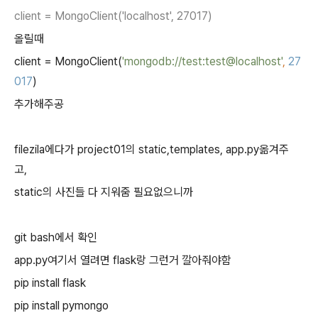
client = MongoClient('localhost', 27017)
올릴때
client = MongoClient(
'mongodb://test:test@localhost'
,
27
017
)
추가해주공
filezila에다가 project01의 static,templates, app.py옮겨주
고,
static의 사진들 다 지워줌 필요없으니까
git bash에서 확인
app.py여기서 열려면 flask랑 그런거 깔아줘야함
pip install flask
pip install pymongo