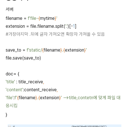
서버
filename =
f'file-
{
mytime
}
'
extension = file.filename.split(
'.'
)[-
1
]
#
가장마지막
.
뒤에 글자 가져오면 확장자 가져올 수 있음
save_to =
f'static/
{
filename
}
.
{
extension
}
'
file.save(save_to)
doc= {
'title'
: title_receive
,
'content'
:content_receive
,
'file'
:
f'
{
filename
}
.
{
extension
}
' -->title,contetn에 맞게 파일 대
응시킴
}