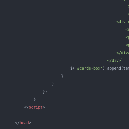
                                                     
                                                     a
                                                <div c
                                                    <
                                                    <
                                                    <
                                                </div>
                                            </div>`
                            $(
'#cards-box'
).append(tem
                        }

                    }

                })

            }

</
script
>
</
head
>