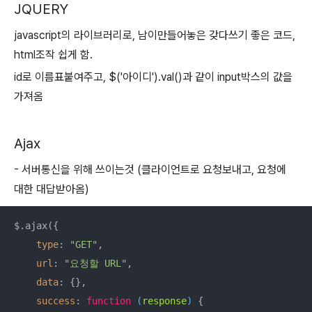
JQUERY
javascript의 라이브러리로, 남이만들어놓은 갖다쓰기 좋은 코드,
html조작 쉽게 함.
id로 이름표붙여주고, $('아이디').val()과 같이 input박스의 값을
가져옴
Ajax
- 서버통신을 위해 쓰이는것 (클라이언트로 요청보내고, 요청에
대한 대답받아옴)
$.ajax({

type
: 
"GET"
,

url
: 
"요청할 URL"
,

data
: {},

success
: 
function
 (
response
) 
{
