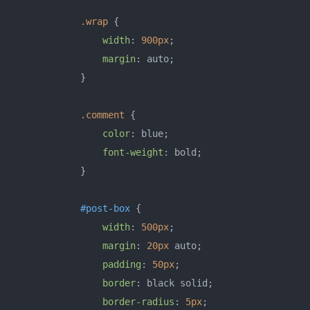
.wrap
 {

width
: 
900px
;

margin
: auto;

            }

.comment
 {

color
: blue;

font-weight
: bold;

            }

#post-box
 {

width
: 
500px
;

margin
: 
20px
 auto;

padding
: 
50px
;

border
: black solid;

border-radius
: 
5px
;
