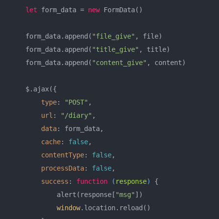
let
 form_data = 
new
 FormData()

    form_data.append(
"file_give"
, file)

    form_data.append(
"title_give"
, title)

    form_data.append(
"content_give"
, content)

    $.ajax({

type
: 
"POST"
,

url
: 
"/diary"
,

data
: form_data,

cache
: 
false
,

contentType
: 
false
,

processData
: 
false
,

success
: 
function
 (
response
) 
{

            alert(response[
"msg"
])

window
.location.reload()
