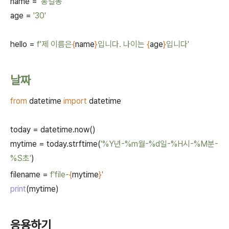
name =
'
홍길동
'
age =
'30'
hello =
f'
제 이름은
{
name
}
입니다
.
나이는
{
age
}
입니다
'
날짜
from
datetime
import
datetime
today = datetime.now()
mytime = today.strftime(
'%Y
년
-%m
월
-%d
일
-%H
시
-%M
분
-
%S
초
'
)
filename =
f'file-
{
mytime
}
'
print
(mytime)
응용하기