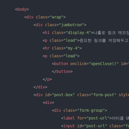
<
body
>
<
div
class
=
"wrap"
>
<
div
class
=
"jumbotron"
>
<
h1
class
=
"display-4"
>
나홀로 링크 메모장
<
p
class
=
"lead"
>
중요한 링크를 저장해두고
<
hr
class
=
"my-4"
>
<
p
class
=
"lead"
>
<
button
onclick
=
"openClose()"
id
=
</
button
>
</
p
>
</
div
>
<
div
id
=
"post-box"
class
=
"form-post"
styl
<
div
>
<
div
class
=
"form-group"
>
<
label
for
=
"post-url"
>
아티클 U
<
input
id
=
"post-url"
class
=
"f