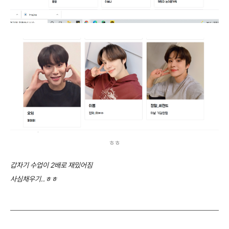
ㅎㅎ
갑자기 수업이 2배로 재밌어짐
사심채우기..ㅎㅎ