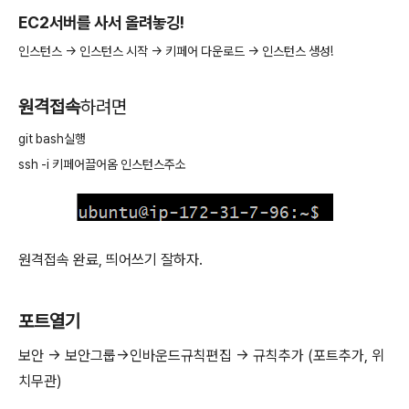
EC2서버를 사서 올려놓깅!
인스턴스 -> 인스턴스 시작 -> 키페어 다운로드 -> 인스턴스 생성!
원격접속
하려면
git bash실행
ssh -i 키페어끌어옴 인스턴스주소
원격접속 완료, 띄어쓰기 잘하자.
포트열기
보안 -> 보안그룹->인바운드규칙편집 -> 규칙추가 (포트추가, 위
치무관)