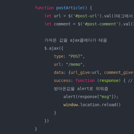
function
postArticle
(
) 
{

let
 url = $(
'#post-url'
).val()태그에서
let
 comment = $(
'#post-comment'
).val
                가져온 값을 ajax콜에다가 태움

                $.ajax({

type
: 
"POST"
,

url
: 
"/memo"
,

data
: {
url_give
:url, 
comment_give
success
: 
function
 (
response
) 
{ 
/
                    받아온값을 alert로 띄워줌

                        alert(response[
"msg"
]);

window
.location.reload()

                    }

                })

            }
