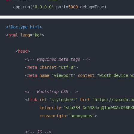
   app.run(
'0.0.0.0'
,port=
5000
,debug=True)
<!Doctype 
html
>
<
html
lang
=
"ko"
>
<
head
>
<!-- Required meta tags -->
<
meta
charset
=
"utf-8"
>
<
meta
name
=
"viewport"
content
=
"width=device-w
<!-- Bootstrap CSS -->
<
link
rel
=
"stylesheet"
href
=
"https://maxcdn.b
integrity
=
"sha384-Gn5384xqQ1aoWXA+058RX
crossorigin
=
"anonymous"
>
<!-- JS -->