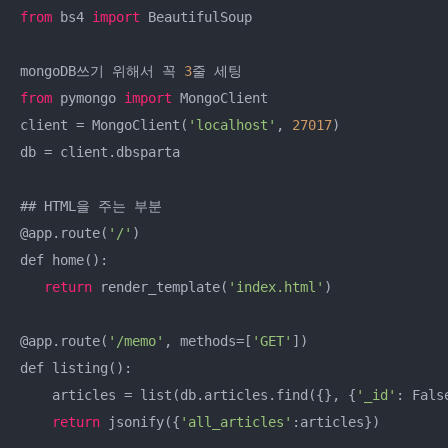
from
 bs4 
import
 BeautifulSoup

mongoDB쓰기 위해서 꼭 
3
from
 pymongo 
import
 MongoClient

client = MongoClient(
'localhost'
, 
27017
)

db = client.dbsparta

## HTML을 주는 부분

@app.route(
'/'
)

def home():

return
 render_template(
'index.html'
)

@app.route(
'/memo'
, methods=[
'GET'
])

def listing():

    articles = list(db.articles.find({}, {
'_id'
: False
return
 jsonify({
'all_articles'
:articles})
