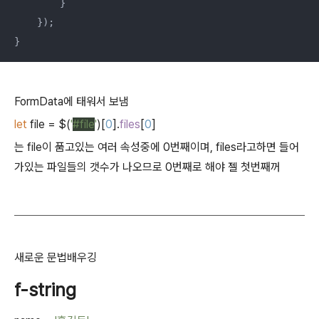
        }

    });

}
FormData에 태워서 보냄
let
file = $(
'
#file
'
)[
0
].
files
[
0
]
는 file이 품고있는 여러 속성중에 0번째이며, files라고하면 들어
가있는 파일들의 갯수가 나오므로 0번째로 해야 젤 첫번째꺼
새로운 문법배우깅
f-string