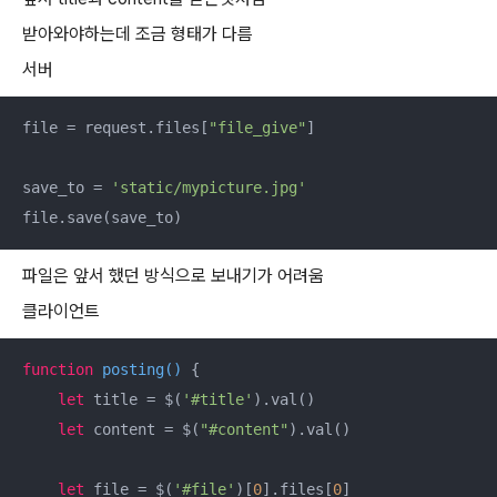
받아와야하는데 조금 형태가 다름
서버
file = request.files[
"file_give"
]

save_to = 
'static/mypicture.jpg'
file.save(save_to)
파일은 앞서 했던 방식으로 보내기가 어려움
클라이언트
function
posting
(
) 
{

let
 title = $(
'#title'
).val()

let
 content = $(
"#content"
).val()

let
 file = $(
'#file'
)[
0
].files[
0
]
