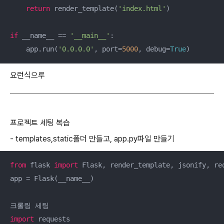
return
 render_template(
'index.html'
)

if
 __name__ == 
'__main__'
:

    app.run(
'0.0.0.0'
, port=
5000
, debug=
True
)
요런식으루
프로젝트 세팅 복습
- templates,static폴더 만들고, app.py파일 만들기
from
 flask 
import
 Flask, render_template, jsonify, req
app = Flask(__name__)

import