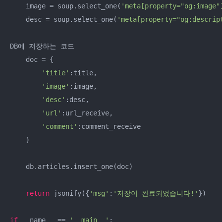
    image = soup.select_one(
'meta[property="og:image"
    desc = soup.select_one(
'meta[property="og:descrip
DB에 저장하는 코드

    doc = {

'title'
:title,

'image'
:image,

'desc'
:desc,

'url'
:url_receive,

'comment'
:comment_receive

    }

    db.articles.insert_one(doc)

return
 jsonify({
'msg'
:
'저장이 완료되었습니다!'
})

if
 __name__ == 
'__main__'
:
