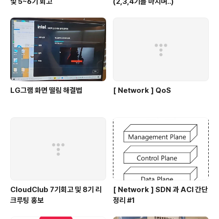
및 5~6기 회고
(2,3,4기를 마치며..)
LG그램 화면 떨림 해결법
[ Network ] QoS
CloudClub 7기회고 및 8기 리
[ Network ] SDN 과 ACI 간단
크루팅 홍보
정리 #1