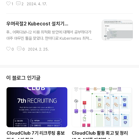
1
2
2024. 4. 17.
C Student Community Day 20242024.04.06 CE
NTER FIELD EAST 13:00 ~ 19:00aws-cloud-club
s.github.io 블로그 스킨으로 인하여 다크모드로 설정해
우여곡절2 Kubecost 설치기...
두신 경우, 글이 잘 안보이실 수 있습니다.화이트모드로 보
글 내용
시는것을 권장드립니다. 목차1. 컨테이너 개념 간단하게 짚
후.. 어쩌다보니2 비용 최적화 방안에 대해서 공부하다가
기2. EKS 와 ECS 에 대해 알아보기2.1 EC2 vs Fargate
아주 야무진 툴을 찾았다. 한마디로 Kubernetes 최적화
2.2 Fargate 구축 맛보기3. EKS 와 ECS 다른그림 찾기
를 위한 다양한 정보를 제공하는 툴이다. (비용 중심) 단순
1. 컨테이너 개념 간단하게 짚고 넘..
0
0
2024. 2. 25.
히 Container 의 CPU, Memory Request 뿐만 아니
라 PV, Network, Worker Node 등 거의 모든 Kubern
etes Resource 비용 최적화 insight를 제공한다. 제공
되는 주요 기능은 아래와 같다. Cost Allocation: Workl
oad, Namespace, 인프라 등 Kubernetes 비용 가시
이 블로그 인기글
성 확보 Optimization Insight: 비용 최적화 Insight 제
공 Alerts & Governance: 예산설정 및 알림 기능 제공
결론적으로 쿠버네티스는 Kubernet..
CloudClub 7기 리크루팅 홍보
CloudClub 활동 회고 및 정리